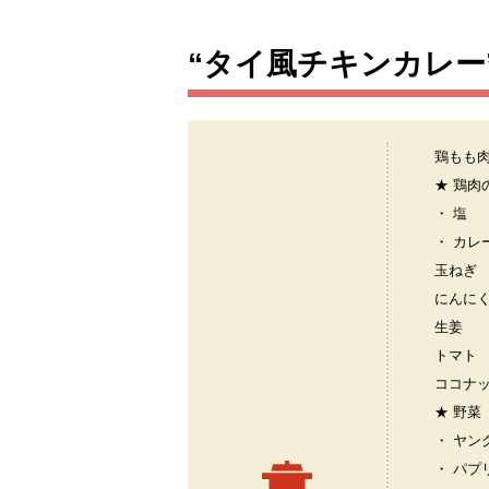
“タイ風チキンカレー
鶏もも
★ 鶏肉
・ 塩
・ カレ
玉ねぎ
にんに
生姜
トマト
ココナ
★ 野菜
・ ヤン
・ パプ