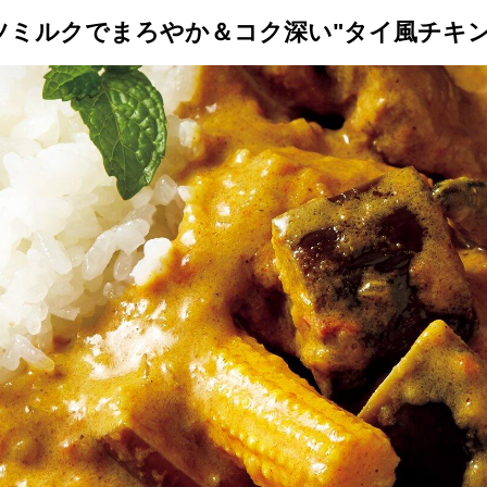
ツミルクでまろやか＆コク深い"タイ風チキン
トップ
プロが教えるレシピ
厳選！店探し
食のストーリー