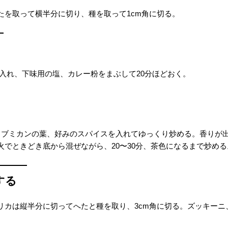
たを取って横半分に切り、種を取って1cm角に切る。
ルに入れ、下味用の塩、カレー粉をまぶして20分ほどおく。
コブミカンの葉、好みのスパイスを入れてゆっくり炒める。香りが
でときどき底から混ぜながら、20〜30分、茶色になるまで炒める
する
リカは縦半分に切ってへたと種を取り、3cm角に切る。ズッキーニ