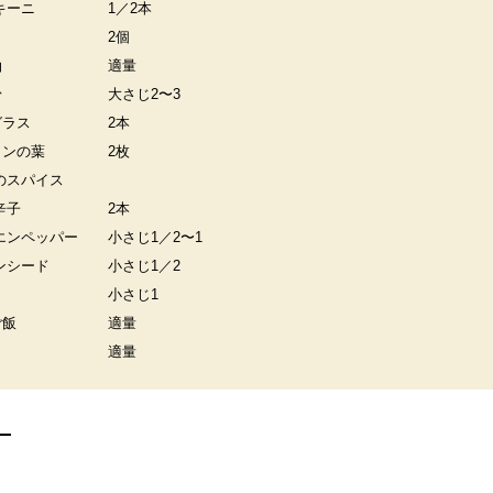
キーニ
1／2本
2個
油
適量
粉
大さじ2〜3
グラス
2本
カンの葉
2枚
のスパイス
辛子
2本
エンペッパー
小さじ1／2〜1
ンシード
小さじ1／2
小さじ1
ご飯
適量
適量