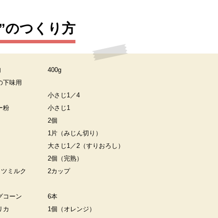
”のつくり方
肉
400g
の下味用
小さじ1／4
ー粉
小さじ1
2個
く
1片（みじん切り）
大さじ1／2（すりおろし）
2個（完熟）
ッツミルク
2カップ
グコーン
6本
リカ
1個（オレンジ）