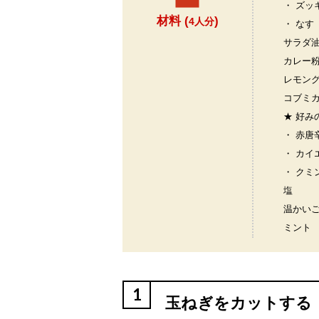
・ ズッ
材料 (
)
4人分
・ なす
サラダ
カレー
レモン
コブミ
★ 好み
・ 赤唐
・ カイ
・ クミ
塩
温かい
ミント
1
玉ねぎをカットする