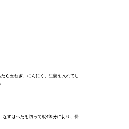
出たら玉ねぎ、にんにく、生姜を入れてし
。
、なすはへたを切って縦4等分に切り、長