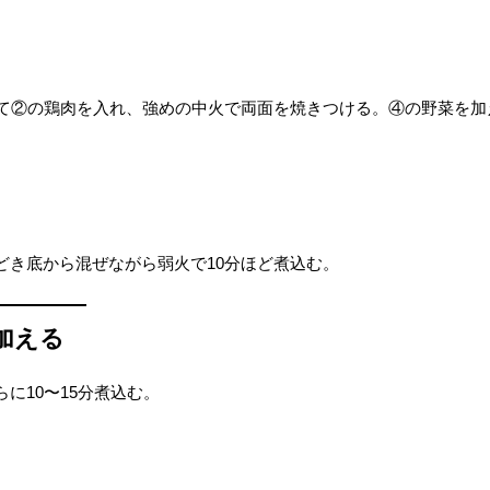
して②の鶏肉を入れ、強めの中火で両面を焼きつける。④の野菜を
どき底から混ぜながら弱火で10分ほど煮込む。
加える
に10〜15分煮込む。