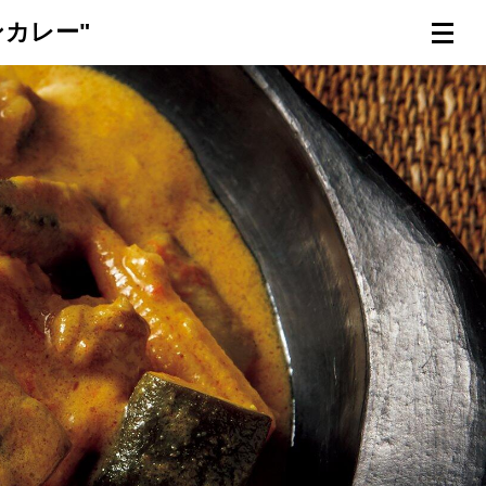
カレー"
連載一覧
倶楽部入会
（無料）
ログイン
検索
メニュー