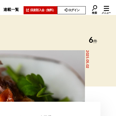
連載一覧
倶楽部入会
（無料）
ログイン
検索
メニュー
6
件
2025.05.02