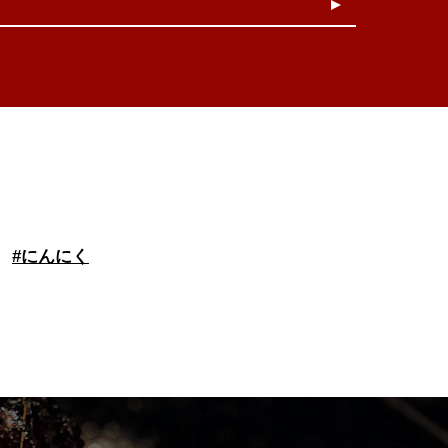
#
にんにく