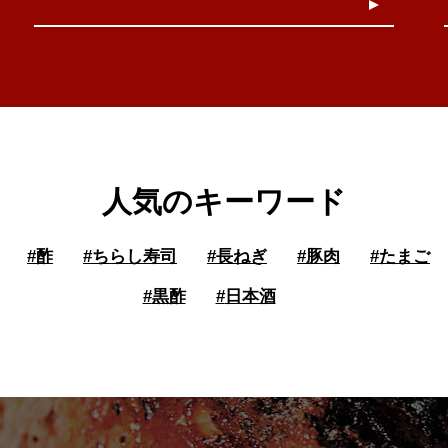
人気のキーワード
#
酢
#
ちらし寿司
#
長ねぎ
#
豚肉
#
たまご
#
黒酢
#
日本酒