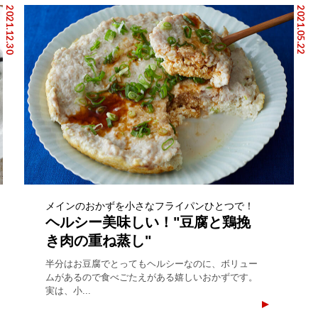
2021.12.30
2021.05.22
メインのおかずを小さなフライパンひとつで！
ヘルシー美味しい！"豆腐と鶏挽
き肉の重ね蒸し"
半分はお豆腐でとってもヘルシーなのに、ボリュー
ムがあるので食べごたえがある嬉しいおかずです。
実は、小...