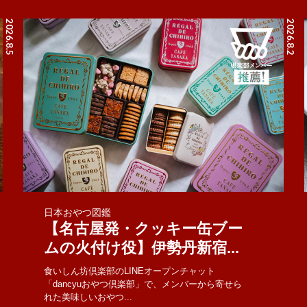
2026.8.5
2026.8.2
日本おやつ図鑑
【名古屋発・クッキー缶ブー
ムの火付け役】伊勢丹新宿...
食いしん坊倶楽部のLINEオープンチャット
「dancyuおやつ倶楽部」で、メンバーから寄せら
れた美味しいおやつ...