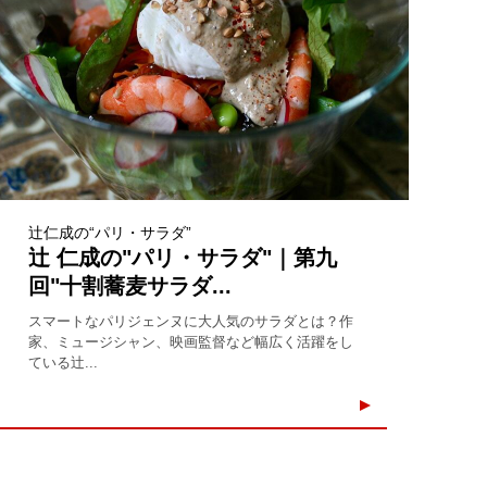
辻仁成の“パリ・サラダ”
辻 仁成の"パリ・サラダ"｜第九
回"十割蕎麦サラダ...
スマートなパリジェンヌに大人気のサラダとは？作
家、ミュージシャン、映画監督など幅広く活躍をし
ている辻...