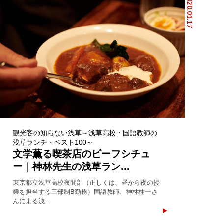
2020.01.17
観光客の知らない浅草～浅草高校・国語教師の
浅草ランチ・ベスト100～
文学薫る喫茶店のビーフシチュ
ー｜神林先生の浅草ラン...
東京都立浅草高校夜間部（正しくは、昼から夜の授
業を担当する三部制B勤務）国語教師、神林桂一さ
んによる浅...