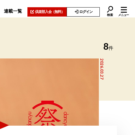
連載一覧
倶楽部入会
（無料）
ログイン
検索
メニュー
8
件
2026.03.27