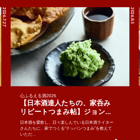
2026.7.27
2026.8.5
心ふるえる酒2026
【日本酒達人たちの、家呑み
リピートつまみ帖】ジョン...
日本酒を愛飲し、日々楽しんでいる日本酒ライター
さんたちに、家でつくる“テッパンつまみ”を教えて
いただ...