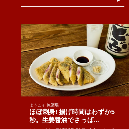
ようこそ!俺酒場
ほぼ刺身! 揚げ時間はわずか5
秒。生姜醤油でさっぱ...