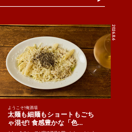
2026.8.6
ようこそ!俺酒場
太麺も細麺もショートもごち
ゃ混ぜ! 食感豊かな「色...