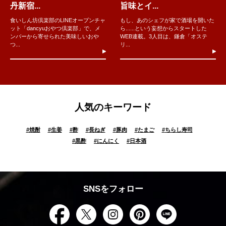
丹新宿...
旨味とイ...
食いしん坊倶楽部のLINEオープンチャ
もし、あのシェフが家で酒場を開いた
ット「dancyuおやつ倶楽部」で、メ
ら......という妄想からスタートした
ンバーから寄せられた美味しいおや
WEB連載。3人目は、鎌倉「オステ
つ...
リ...
人気のキーワード
#
焼酎
#
生姜
#
酢
#
長ねぎ
#
豚肉
#
たまご
#
ちらし寿司
#
黒酢
#
にんにく
#
日本酒
SNSをフォロー