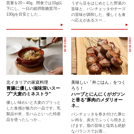
質量を20～40g、間食では10g以
うずら豆をはじめとした野菜の
下にし、一日の総摂取糖質70～
旨味と、パンチェッタやチーズ
130gを目安とした...
の旨味が調和した、優しくも食
べ応えがあるスー...
2023.02.04
2022.05.09
北イタリアの家庭料理
美味しい「外ごはん」をつく
胃腸に優しい滋味深いスー
ろう！
プ"大麦のミネストラ"
ハーブとにんにくがガツン
と香る"豚肉のメダリオー
優しい味わいと大麦のプリっと
ネ...
した食感が魅力の一品です。乳
製品や米、生ハムといった特産
パンチェッタを巻き付けた豚ヒ
品を使ったしっか...
レ肉を、炭火でふっくら焼き上
げます。脂の旨味と塩気も絶妙
なバランスでお酒...