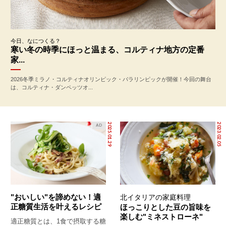
今日、なにつくる？
寒い冬の時季にほっと温まる、コルティナ地方の定番
家...
2026冬季ミラノ・コルティナオリンピック・パラリンピックが開催！今回の舞台
は、コルティナ・ダンペッツオ...
2025.01.29
2023.02.05
AD
"おいしい"を諦めない！適
北イタリアの家庭料理
正糖質生活を叶えるレシピ
ほっこりとした豆の旨味を
楽しむ"ミネストローネ"
適正糖質とは、1食で摂取する糖