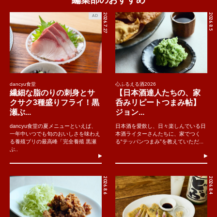
2026.7.27
2026.8.5
AD
dancyu食堂
心ふるえる酒2026
繊細な脂のりの刺身とサ
【日本酒達人たちの、家
クサク3種盛りフライ！黒
呑みリピートつまみ帖】
瀬ぶ...
ジョン...
dancyu食堂の夏メニューといえば、
日本酒を愛飲し、日々楽しんでいる日
一年中いつでも旬のおいしさを味わえ
本酒ライターさんたちに、家でつく
る養殖ブリの最高峰「完全養殖 黒瀬
る“テッパンつまみ”を教えていただ...
ぶ..
2026.8.6
2026.8.4