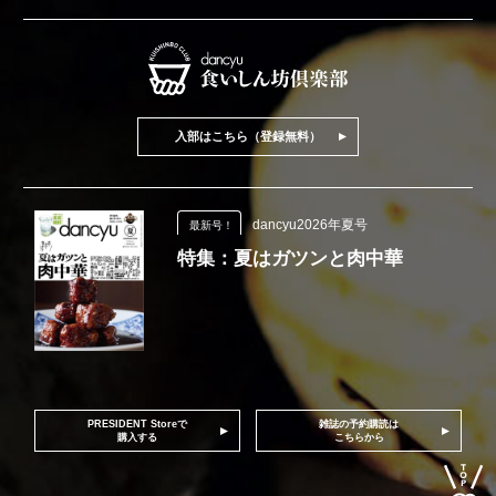
入部はこちら（登録無料）
dancyu2026年夏号
最新号！
特集：夏はガツンと肉中華
PRESIDENT Storeで
雑誌の予約購読は
購入する
こちらから