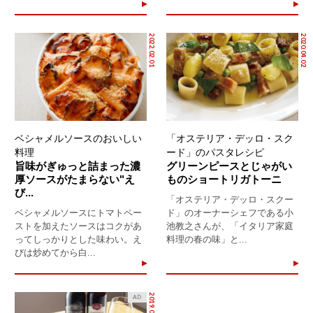
2022.02.01
2020.04.02
ベシャメルソースのおいしい
「オステリア・デッロ・スク
料理
ード」のパスタレシピ
旨味がぎゅっと詰まった濃
グリーンピースとじゃがい
厚ソースがたまらない"え
ものショートリガトーニ
び...
「オステリア・デッロ・スクー
ベシャメルソースにトマトペー
ド」のオーナーシェフである小
ストを加えたソースはコクがあ
池教之さんが、「イタリア家庭
ってしっかりとした味わい。え
料理の春の味」と...
びは炒めてから白...
2019.09.03
AD