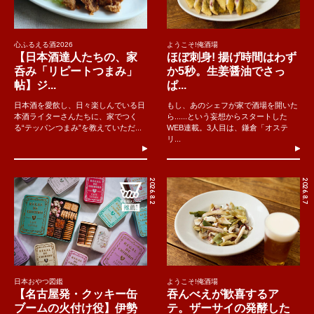
心ふるえる酒2026
ようこそ!俺酒場
【日本酒達人たちの、家
ほぼ刺身! 揚げ時間はわず
呑み「リピートつまみ」
か5秒。生姜醤油でさっ
帖】ジ...
ぱ...
日本酒を愛飲し、日々楽しんでいる日
もし、あのシェフが家で酒場を開いた
本酒ライターさんたちに、家でつく
ら......という妄想からスタートした
る“テッパンつまみ”を教えていただ...
WEB連載。3人目は、鎌倉「オステ
リ...
2026.8.2
2026.8.7
日本おやつ図鑑
ようこそ!俺酒場
【名古屋発・クッキー缶
吞んべえが歓喜するア
ブームの火付け役】伊勢
テ。ザーサイの発酵した