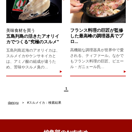
フランス料理の巨匠が監修
美味食材を買う
した最高峰の調理器具でプ
五島列島の活きたアオリイ
ロ...
カでつくる"究極のスルメ"
高機能な調理器具が世界中で愛
五島列島近海のアオリイカは、
される、ティファール。なかで
スルメイカやケンサキイカと
もフランス料理の巨匠、ピエー
は、アミノ酸の組成が違うた
ル・ガニェール氏...
め、苦味やスルメ臭の...
1
dancyu
#スルメイカ：検索結果