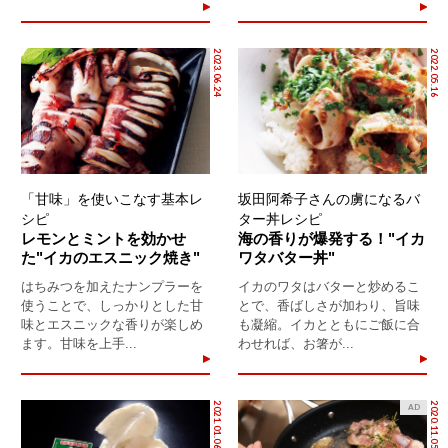
2023.06.24
2022.05.16
「甘味」を使いこなす基本レ
坂田阿希子さんの虜になるバ
シピ
ター丼レシピ
レモンとミントを効かせ
海の香りが爆発する！"イカ
た"イカのエスニック焼き"
ワタバター丼"
はちみつを加えたナンプラーを
イカのワタはバターと炒めるこ
使うことで、しっかりとした甘
とで、香ばしさが加わり、旨味
味とエスニックな香りが楽しめ
も凝縮。イカとともにご飯に合
ます。甘味を上手...
わせれば、お箸が...
2021.01.06
2020.11.05
AD