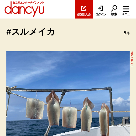
検索
メニュー
倶楽部入会
ログイン
#スルメイカ
9
件
2026.05.28