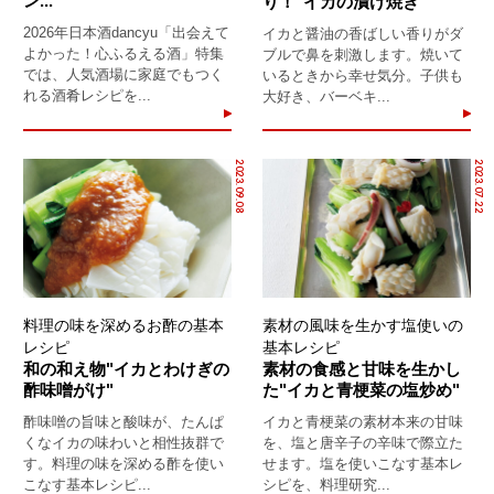
ン...
り！"イカの漬け焼き"
2026年日本酒dancyu「出会えて
イカと醤油の香ばしい香りがダ
よかった！心ふるえる酒」特集
ブルで鼻を刺激します。焼いて
では、人気酒場に家庭でもつく
いるときから幸せ気分。子供も
れる酒肴レシピを...
大好き、バーベキ...
2023.09.08
2023.07.22
料理の味を深めるお酢の基本
素材の風味を生かす塩使いの
レシピ
基本レシピ
和の和え物"イカとわけぎの
素材の食感と甘味を生かし
酢味噌がけ"
た"イカと青梗菜の塩炒め"
酢味噌の旨味と酸味が、たんぱ
イカと青梗菜の素材本来の甘味
くなイカの味わいと相性抜群で
を、塩と唐辛子の辛味で際立た
す。料理の味を深める酢を使い
せます。塩を使いこなす基本レ
こなす基本レシピ...
シピを、料理研究...