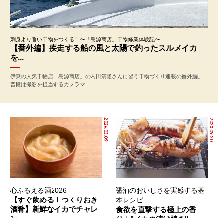
刺身より旨い干物をつくる！〜「島源商店」干物修業体験記〜
【番外編】疾走する船の風と太陽で釣ったスルメイカ
を...
伊東の人気干物店「島源商店」の内田清隆さんに習う干物づくり連載の番外編。
普段は撮影を担当するカメラマ...
2026.03.09
2023.09.20
心ふるえる酒2026
醤油のおいしさを実感する基
【すぐ飲める！つくりおき
本レシピ
酒肴】新鮮なイカでチャレ
食欲を直撃する極上の香