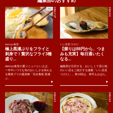
編集部のおすすめ
2026.7.27
2026.8.8
AD
dancyu食堂
いい店見つけた!
極上黒瀬ぶりをフライと
【握りは88円から、つま
刺身で！贅沢なフライ3種
みも充実】毎日通いたく
盛り...
なる...
dancyu食堂の夏メニューといえば、
編集部が注目する、おいしくて居心地
一年中いつでも旬のおいしさを味わえ
のいい店をご紹介する連載「いい店見
る養殖ブリの最高峰「完全養殖 黒瀬
つけた!」。第14回は、寿司もおばん..
ぶ..
2026.8.9
2026.8.8