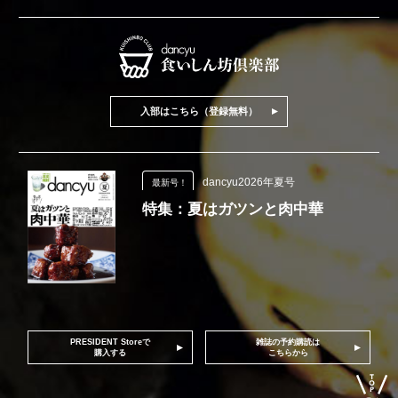
入部はこちら（登録無料）
dancyu2026年夏号
最新号！
特集：夏はガツンと肉中華
PRESIDENT Storeで
雑誌の予約購読は
購入する
こちらから