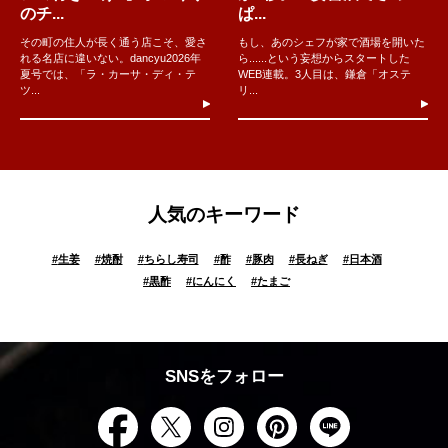
のチ...
ぱ...
その町の住人が長く通う店こそ、愛さ
もし、あのシェフが家で酒場を開いた
れる名店に違いない。dancyu2026年
ら......という妄想からスタートした
夏号では、「ラ・カーサ・ディ・テ
WEB連載。3人目は、鎌倉「オステ
ツ...
リ...
人気のキーワード
#
生姜
#
焼酎
#
ちらし寿司
#
酢
#
豚肉
#
長ねぎ
#
日本酒
#
黒酢
#
にんにく
#
たまご
SNSをフォロー