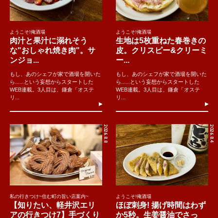
ようこそ!俺酒場
ようこそ!俺酒場
肉汁と果汁に溺れそう
生地は5枚重ねた春巻きの
な"おしゃれ焼き肉"。サ
皮。クリスピー&クリーミ
ンジョ...
ー...
もし、あのシェフが家で酒場を開いた
もし、あのシェフが家で酒場を開いた
ら......という妄想からスタートした
ら......という妄想からスタートした
WEB連載。3人目は、鎌倉「オステ
WEB連載。3人目は、鎌倉「オステ
リ...
リ...
2026.8.8
2026.8.4
私の行きつけ~住む町の旨い店案内~
ようこそ!俺酒場
【知りたい、軽井沢エリ
ほぼ刺身! 揚げ時間はわず
アの行きつけ7】手づくり
か5秒。生姜醤油でさっ