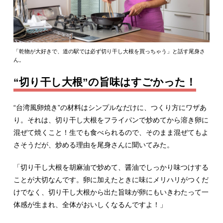
「乾物が大好きで、道の駅では必ず切り干し大根を買っちゃう」と話す尾身さ
ん。
“切り干し大根”の旨味はすごかった！
“台湾風卵焼き”の材料はシンプルなだけに、つくり方にワザあ
り。それは、切り干し大根をフライパンで炒めてから溶き卵に
混ぜて焼くこと！生でも食べられるので、そのまま混ぜてもよ
さそうだが、炒める理由を尾身さんに聞いてみた。
「切り干し大根を胡麻油で炒めて、醤油でしっかり味つけする
ことが大切なんです。卵に加えたときに味にメリハリがつくだ
けでなく、切り干し大根から出た旨味が卵にもいきわたって一
体感が生まれ、全体がおいしくなるんですよ！」