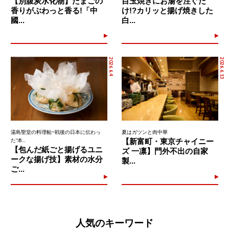
【別腹炭水化物】たまごの
目玉焼きにお湯を注ぐだ
香りがぶわっと香る!「中
け!?カリッと揚げ焼きした
國...
白...
2026.6.4
2026.6.13
湯島聖堂の料理帖~戦後の日本に伝わっ
夏はガツンと肉中華
【新富町・東京チャイニー
た“本..
【包んだ紙ごと揚げるユニ
ズ 一凛】門外不出の自家
ークな揚げ技】素材の水分
製...
ご...
人気のキーワード