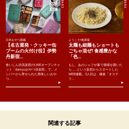
2026.8.2
2026.8.6
日本おやつ図鑑
ようこそ!俺酒場
【名古屋発・クッキー缶
太麺も細麺もショートも
ブームの火付け役】伊勢
ごちゃ混ぜ! 食感豊かな
丹新宿...
「色...
食いしん坊倶楽部のLINEオープンチャ
もし、あのシェフが家で酒場を開いた
ット「dancyuおやつ倶楽部」で、メ
ら......という妄想からスタートした
ンバーから寄せられた美味しいおや
WEB連載。3人目は、鎌倉「オステ
つ...
リ...
関連する記事