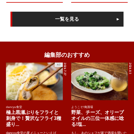
一覧を見る
編集部のおすすめ
2026.7.27
2026.8.5
AD
dancyu食堂
ようこそ!俺酒場
極上黒瀬ぶりをフライと
野菜、チーズ、オリーブ
刺身で！贅沢なフライ3種
オイルの三位一体感に唸
盛り...
る!塩...
dancyu食堂の夏メニューといえば、
もし、あのシェフが家で酒場を開いた