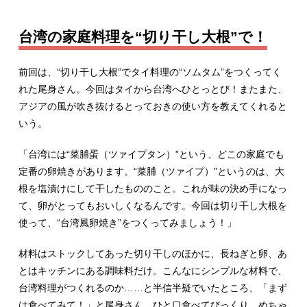
台湾の家庭料理を“切り干し大根”で！
前回は、“切り干し大根”でタイ料理の“ソムタム”をつくってく
れた尾身さん。今回はタイから台湾へひとっとび！またまた、
アジアの風が吹き抜けるとっておきの使い方を教えてくれると
いう。
「台湾には“菜脯蛋（ツァイプタン）”という、どこの家庭でも
定番の卵焼きがあります。“菜脯（ツァイプ）”というのは、大
根を塩漬けにして干したもののこと。これが味の決め手になっ
て、卵がとってもおいしくなるんです。今回は切り干し大根を
使って、“台湾風卵焼き”をつくってみましょう！」
材料はストックしてあった切り干しのほかに、長ねぎと卵、あ
とはキッチンにある調味料だけ。こんなにシンプルな材料で、
台湾料理がつくれるのか……と半信半疑でいたところ、「まず
は食べてみて！」と尾身さん。ひと口食べてびっくり、めちゃ