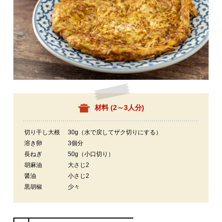
材料 (
2～3人分
)
切り干し大根
30g（水で戻してザク切りにする）
溶き卵
3個分
長ねぎ
50g（小口切り）
胡麻油
大さじ2
醤油
小さじ2
黒胡椒
少々