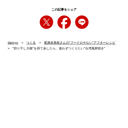
この記事をシェア
dancyu
つくる
尾身奈美枝さんの“フードロサない”アフターレシピ
"切り干し大根"を持て余したら、迷わずつくりたい"台湾風卵焼き"