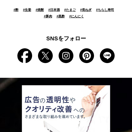
#
酢
#
生姜
#
焼酎
#
日本酒
#
たまご
#
長ねぎ
#
ちらし寿司
#
豚肉
#
黒酢
#
にんにく
SNSをフォロー