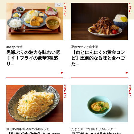
2026.7.27
2026.6.5
AD
dancyu食堂
夏はガツンと肉中華
黒瀬ぶりの魅力を味わい尽
【肉とにんにくの黄金コン
くす！フライの豪華3種盛
ビ】圧倒的な旨味と食べご
り...
た...
2026.1.15
2026.4.1
創刊35周年!名酒場の感動レシピ
たまごスープ日めくりカレンダー