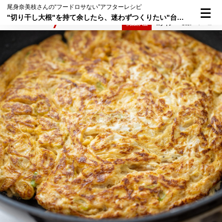
尾身奈美枝さんの“フードロサない”アフターレシピ
"切り干し大根"を持て余したら、迷わずつくりたい"台湾風卵焼き"
検索
メニュー
倶楽部入会
ログイン