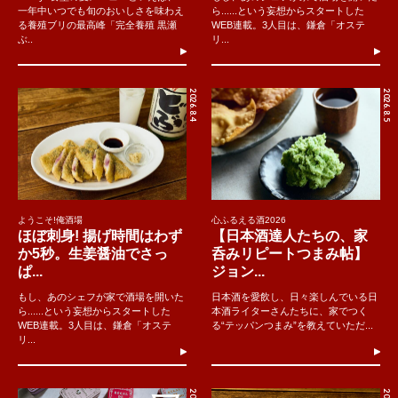
一年中いつでも旬のおいしさを味わえ
ら......という妄想からスタートした
る養殖ブリの最高峰「完全養殖 黒瀬
WEB連載。3人目は、鎌倉「オステ
ぶ..
リ...
2026.8.4
2026.8.5
ようこそ!俺酒場
心ふるえる酒2026
ほぼ刺身! 揚げ時間はわず
【日本酒達人たちの、家
か5秒。生姜醤油でさっ
呑みリピートつまみ帖】
ぱ...
ジョン...
もし、あのシェフが家で酒場を開いた
日本酒を愛飲し、日々楽しんでいる日
ら......という妄想からスタートした
本酒ライターさんたちに、家でつく
WEB連載。3人目は、鎌倉「オステ
る“テッパンつまみ”を教えていただ...
リ...