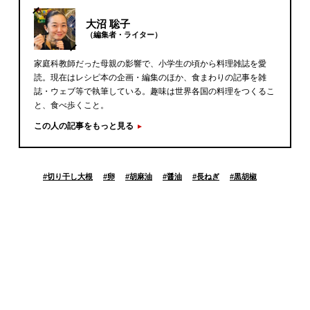
大沼 聡子
（編集者・ライター）
家庭科教師だった母親の影響で、小学生の頃から料理雑誌を愛
読。現在はレシピ本の企画・編集のほか、食まわりの記事を雑
誌・ウェブ等で執筆している。趣味は世界各国の料理をつくるこ
と、食べ歩くこと。
この人の記事をもっと見る
#
切り干し大根
#
卵
#
胡麻油
#
醤油
#
長ねぎ
#
黒胡椒