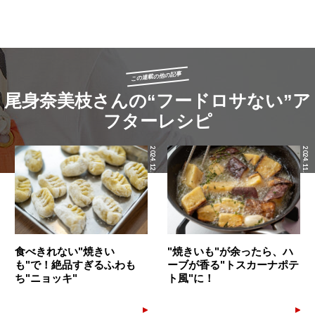
この連載の他の記事
尾身奈美枝さんの“フードロサない”ア
フターレシピ
2024.12.08
2024.11.30
食べきれない"焼きい
"焼きいも"が余ったら、ハ
も"で！絶品すぎるふわも
ーブが香る"トスカーナポテ
ち"ニョッキ"
ト風"に！