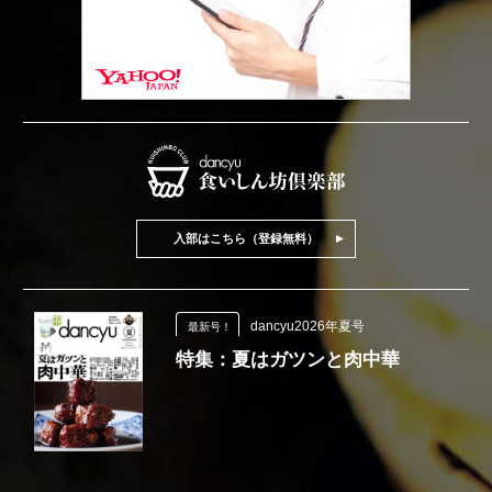
入部はこちら（登録無料）
dancyu2026年夏号
最新号！
特集：夏はガツンと肉中華