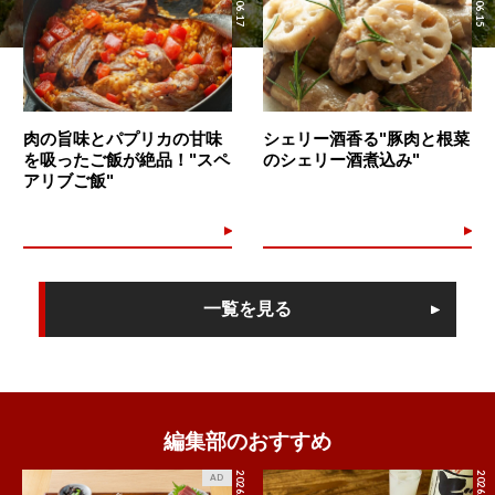
肉の旨味とパプリカの甘味
シェリー酒香る"豚肉と根菜
を吸ったご飯が絶品！"スペ
のシェリー酒煮込み"
アリブご飯"
一覧を見る
編集部のおすすめ
2026.7.27
2026.8.4
AD