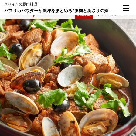
スペインの豚肉料理
パプリカパウダーが風味をまとめる"豚肉とあさりの煮込み"
検索
メニュー
倶楽部入会
ログイン