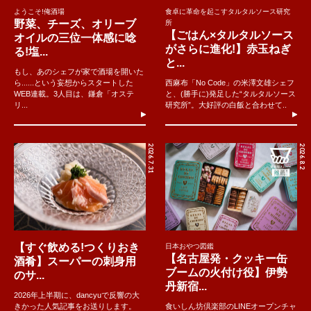
ようこそ!俺酒場
食卓に革命を起こすタルタルソース研究
野菜、チーズ、オリーブ
所
【ごはん×タルタルソース
オイルの三位一体感に唸
がさらに進化!】赤玉ねぎ
る!塩...
と...
もし、あのシェフが家で酒場を開いた
ら......という妄想からスタートした
西麻布「No Code」の米澤文雄シェフ
WEB連載。3人目は、鎌倉「オステ
と、(勝手に)発足した“タルタルソース
リ...
研究所”。大好評の白飯と合わせて..
2026.7.31
2026.8.2
【すぐ飲める!つくりおき
日本おやつ図鑑
【名古屋発・クッキー缶
酒肴】スーパーの刺身用
ブームの火付け役】伊勢
のサ...
丹新宿...
2026年上半期に、dancyuで反響の大
きかった人気記事をお送りします。
食いしん坊倶楽部のLINEオープンチャ