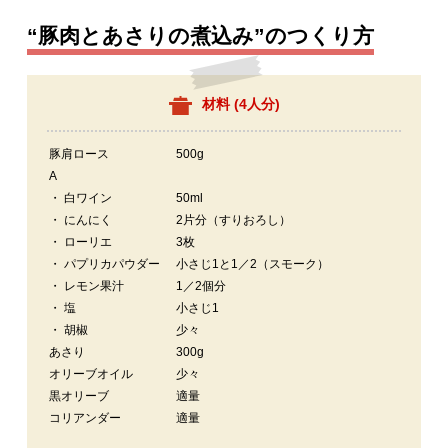
“豚肉とあさりの煮込み”のつくり方
材料 (
4人分
)
豚肩ロース
500g
A
・ 白ワイン
50ml
・ にんにく
2片分（すりおろし）
・ ローリエ
3枚
・ パプリカパウダー
小さじ1と1／2（スモーク）
・ レモン果汁
1／2個分
・ 塩
小さじ1
・ 胡椒
少々
あさり
300g
オリーブオイル
少々
黒オリーブ
適量
コリアンダー
適量