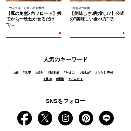
「ウイスキーと食」の新世界
日本おやつ図鑑
【豚の角煮×角フロート】煮
【美味しさ3割増し!?】公式
てから一晩ねかせるだけ
の"美味しい食べ方"で...
で...
人気のキーワード
#
酢
#
生姜
#
焼酎
#
日本酒
#
たまご
#
長ねぎ
#
ちらし寿司
#
豚肉
#
黒酢
#
にんにく
SNSをフォロー