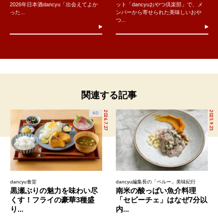
2026年日本酒dancyu「出会えてよか
ット「dancyuおやつ倶楽部」で、メ
った...
ンバーから寄せられた美味しいおや
つ...
関連する記事
2026.7.27
2025.9.25
AD
dancyu食堂
dancyu編集長の「ペルー」美味紀行
黒瀬ぶりの魅力を味わい尽
南米の酸っぱい魚介料理
くす！フライの豪華3種盛
「セビーチェ」はなぜ7分以
り...
内...