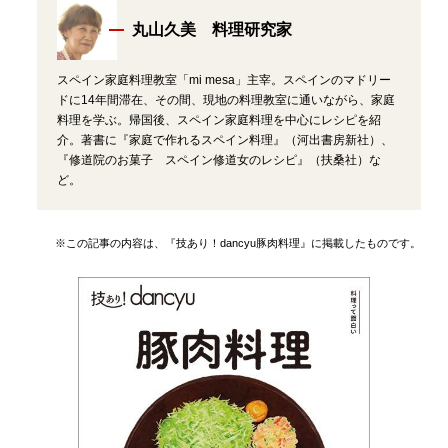
丸山久美 料理研究家
スペイン家庭料理教室「mi mesa」主宰。スペインのマドリー
ドに14年間滞在、その間、現地の料理教室に通いながら、家庭
料理を学ぶ。帰国後、スペイン家庭料理を中心にレシピを紹
介。著書に『家庭で作れるスペイン料理』（河出書房新社）、
『修道院のお菓子 スペイン修道女のレシピ』（扶桑社）な
ど。
※この記事の内容は、『技あり！dancyu豚肉料理』に掲載したものです。