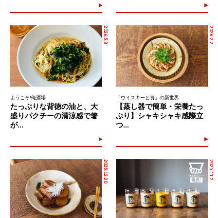
2026.5.8
2026.2.2
ようこそ!俺酒場
「ウイスキーと食」の新世界
たっぷりな背徳の油と、大
【蒸し器で簡単・栄養たっ
盛りパクチーの清涼感で箸
ぷり】シャキシャキ感際立
が...
つ...
2025.12.20
2025.11.2