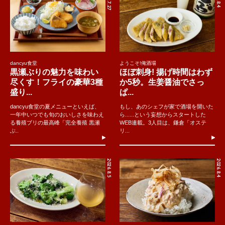
dancyu食堂
ようこそ!俺酒場
黒瀬ぶりの魅力を味わい
ほぼ刺身! 揚げ時間はわず
尽くす！フライの豪華3種
か5秒。生姜醤油でさっ
盛り...
ぱ...
dancyu食堂の夏メニューといえば、
もし、あのシェフが家で酒場を開いた
一年中いつでも旬のおいしさを味わえ
ら......という妄想からスタートした
る養殖ブリの最高峰「完全養殖 黒瀬
WEB連載。3人目は、鎌倉「オステ
ぶ..
リ...
2026.8.5
2026.8.4