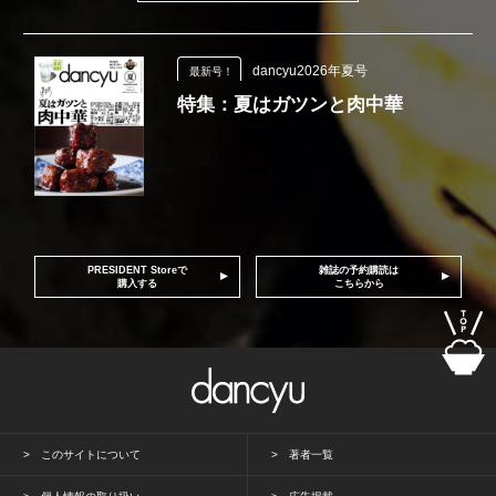
dancyu2026年夏号
最新号！
特集：夏はガツンと肉中華
PRESIDENT Storeで
雑誌の予約購読は
購入する
こちらから
このサイトについて
著者一覧