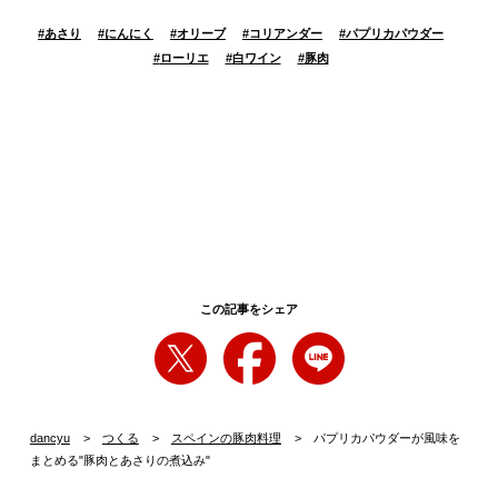
#
あさり
#
にんにく
#
オリーブ
#
コリアンダー
#
パプリカパウダー
#
ローリエ
#
白ワイン
#
豚肉
この記事をシェア
dancyu
つくる
スペインの豚肉料理
パプリカパウダーが風味を
まとめる"豚肉とあさりの煮込み"