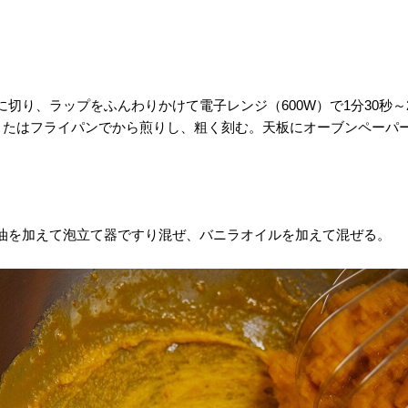
切り、ラップをふんわりかけて電子レンジ（600W）で1分30秒
、またはフライパンでから煎りし、粗く刻む。天板にオーブンペーパー
油を加えて泡立て器ですり混ぜ、バニラオイルを加えて混ぜる。