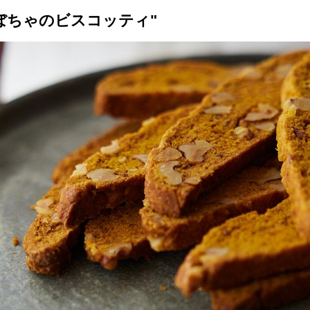
ぼちゃのビスコッティ"
トップ
プロが教えるレシピ
厳選！店探し
食のストーリー