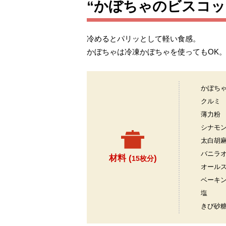
“かぼちゃのビスコッ
冷めるとパリッとして軽い食感。
かぼちゃは冷凍かぼちゃを使ってもOK
かぼち
クルミ
薄力粉
シナモ
太白胡
バニラ
材料 (
)
15枚分
オール
ベーキ
塩
きび砂