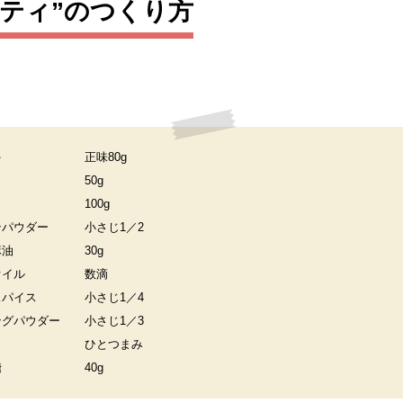
ティ”のつくり方
。
ゃ
正味80g
50g
100g
ンパウダー
小さじ1／2
麻油
30g
オイル
数滴
スパイス
小さじ1／4
ングパウダー
小さじ1／3
ひとつまみ
糖
40g