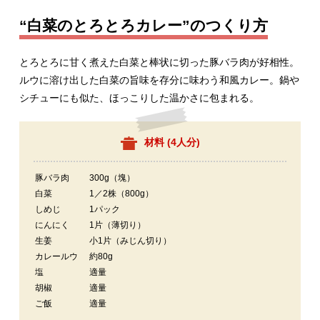
“白菜のとろとろカレー”のつくり方
とろとろに甘く煮えた白菜と棒状に切った豚バラ肉が好相性。
ルウに溶け出した白菜の旨味を存分に味わう和風カレー。鍋や
シチューにも似た、ほっこりした温かさに包まれる。
材料 (
4人分
)
豚バラ肉
300g（塊）
白菜
1／2株（800g）
しめじ
1パック
にんにく
1片（薄切り）
生姜
小1片（みじん切り）
カレールウ
約80g
塩
適量
胡椒
適量
ご飯
適量