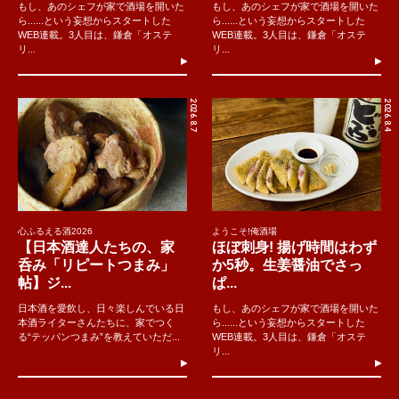
もし、あのシェフが家で酒場を開いた
もし、あのシェフが家で酒場を開いた
ら......という妄想からスタートした
ら......という妄想からスタートした
WEB連載。3人目は、鎌倉「オステ
WEB連載。3人目は、鎌倉「オステ
リ...
リ...
2026.8.7
2026.8.4
心ふるえる酒2026
ようこそ!俺酒場
【日本酒達人たちの、家
ほぼ刺身! 揚げ時間はわず
呑み「リピートつまみ」
か5秒。生姜醤油でさっ
帖】ジ...
ぱ...
日本酒を愛飲し、日々楽しんでいる日
もし、あのシェフが家で酒場を開いた
本酒ライターさんたちに、家でつく
ら......という妄想からスタートした
る“テッパンつまみ”を教えていただ...
WEB連載。3人目は、鎌倉「オステ
リ...