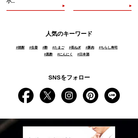
小...
人気のキーワード
#
焼酎
#
生姜
#
酢
#
たまご
#
長ねぎ
#
豚肉
#
ちらし寿司
#
黒酢
#
にんにく
#
日本酒
SNSをフォロー