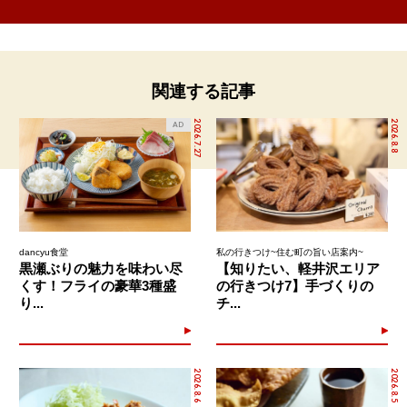
関連する記事
2026.7.27
2026.8.8
AD
dancyu食堂
私の行きつけ~住む町の旨い店案内~
黒瀬ぶりの魅力を味わい尽
【知りたい、軽井沢エリア
くす！フライの豪華3種盛
の行きつけ7】手づくりの
り...
チ...
2026.8.6
2026.8.5