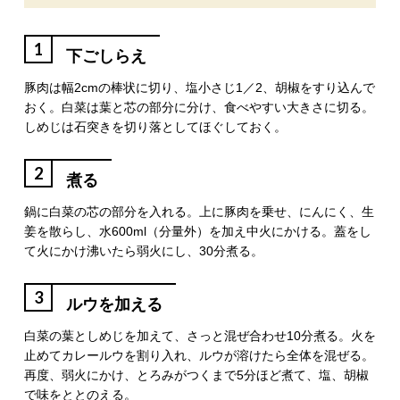
1
下ごしらえ
豚肉は幅2cmの棒状に切り、塩小さじ1／2、胡椒をすり込んで
おく。白菜は葉と芯の部分に分け、食べやすい大きさに切る。
しめじは石突きを切り落としてほぐしておく。
2
煮る
鍋に白菜の芯の部分を入れる。上に豚肉を乗せ、にんにく、生
姜を散らし、水600ml（分量外）を加え中火にかける。蓋をし
て火にかけ沸いたら弱火にし、30分煮る。
3
ルウを加える
白菜の葉としめじを加えて、さっと混ぜ合わせ10分煮る。火を
止めてカレールウを割り入れ、ルウが溶けたら全体を混ぜる。
再度、弱火にかけ、とろみがつくまで5分ほど煮て、塩、胡椒
で味をととのえる。