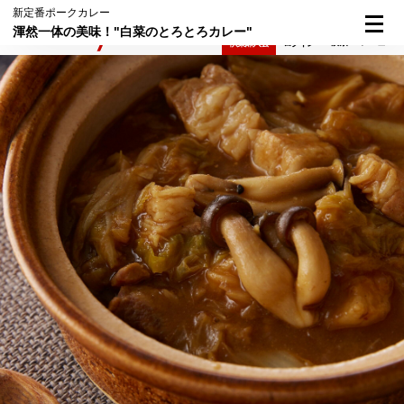
新定番ポークカレー
渾然一体の美味！"白菜のとろとろカレー"
検索
メニュー
倶楽部入会
ログイン