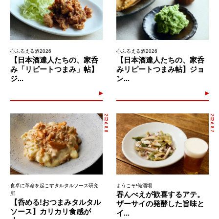
心ふるえる酒2026
心ふるえる酒2026
【日本酒達人たちの、家呑
【日本酒達人たちの、家呑
み「リピートつまみ」帖】
みリピートつまみ帖】ジョ
ジ...
ン...
2026.8.8
2026.8.7
食卓に革命を起こすタルタルソース研究
ようこそ!俺酒場
吞んべえが歓喜するアテ。
所
【呑める!おつまみタルタル
ザーサイの発酵した旨味と
ソース】カリカリ食感が
イ...