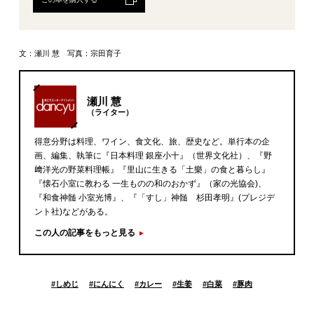
文：瀬川 慧 写真：宗田育子
瀬川 慧
（ライター）
得意分野は料理、ワイン、食文化、旅、歴史など。単行本の企
画、編集、執筆に『日本料理 銀座小十』（世界文化社）、『野
﨑洋光の野菜料理帳』『里山に生きる「土樂」の食と暮らし』
『懐石小室に教わる 一生ものの和のおかず』（家の光協会)、
『和食神髄 小室光博』、『「すし」神髄 杉田孝明』(プレジデ
ント社)などがある。
この人の記事をもっと見る
#
しめじ
#
にんにく
#
カレー
#
生姜
#
白菜
#
豚肉