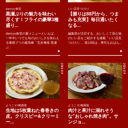
dancyu食堂
いい店見つけた!
黒瀬ぶりの魅力を味わい
【握りは88円から、つま
尽くす！フライの豪華3種
みも充実】毎日通いたく
盛り...
なる...
dancyu食堂の夏メニューといえば、
編集部が注目する、おいしくて居心地
一年中いつでも旬のおいしさを味わえ
のいい店をご紹介する連載「いい店見
る養殖ブリの最高峰「完全養殖 黒瀬
つけた!」。第14回は、寿司もおばん..
ぶ..
2026.8.8
2026.8.9
ようこそ!俺酒場
ようこそ!俺酒場
生地は5枚重ねた春巻きの
肉汁と果汁に溺れそう
皮。クリスピー&クリーミ
な"おしゃれ焼き肉"。サ
ー...
ンジョ...