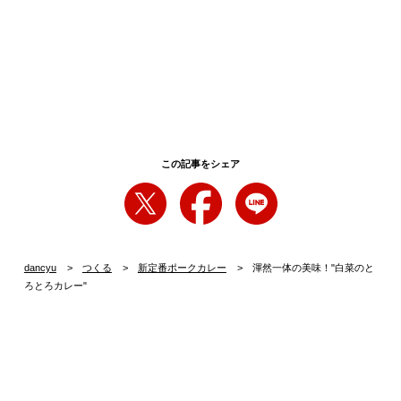
この記事をシェア
dancyu
つくる
新定番ポークカレー
渾然一体の美味！"白菜のと
ろとろカレー"