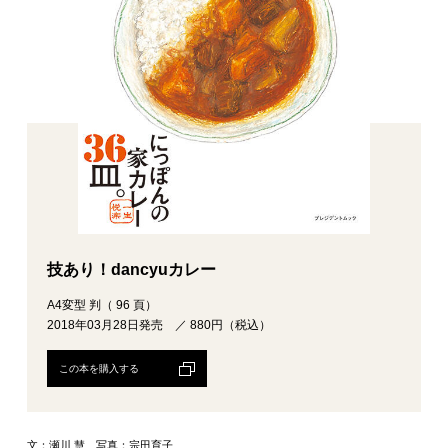
技あり！dancyuカレー
A4変型 判（ 96 頁）
2018年03月28日発売 ／ 880円（税込）
この本を購入する
文：瀬川 慧 写真：宗田育子