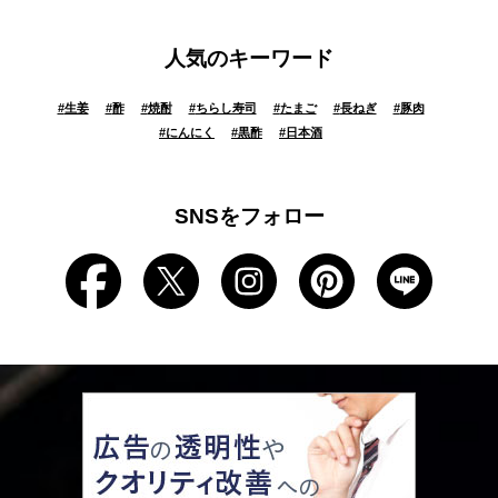
人気のキーワード
#
生姜
#
酢
#
焼酎
#
ちらし寿司
#
たまご
#
長ねぎ
#
豚肉
#
にんにく
#
黒酢
#
日本酒
SNSをフォロー