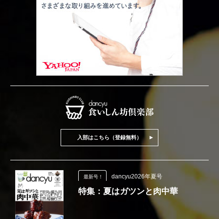
入部はこちら（登録無料）
dancyu2026年夏号
最新号！
特集：夏はガツンと肉中華