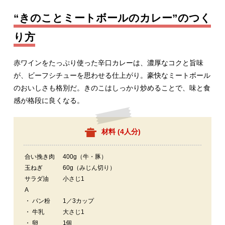
“きのことミートボールのカレー”のつく
り方
赤ワインをたっぷり使った辛口カレーは、濃厚なコクと旨味
が、ビーフシチューを思わせる仕上がり。豪快なミートボール
のおいしさも格別だ。きのこはしっかり炒めることで、味と食
感が格段に良くなる。
材料 (
4人分
)
合い挽き肉
400g（牛・豚）
玉ねぎ
60g（みじん切り）
サラダ油
小さじ1
A
・ パン粉
1／3カップ
・ 牛乳
大さじ1
・ 卵
1個