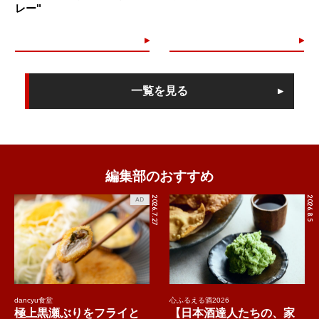
レー"
一覧を見る
編集部のおすすめ
2026.7.27
2026.8.5
AD
dancyu食堂
心ふるえる酒2026
極上黒瀬ぶりをフライと
【日本酒達人たちの、家