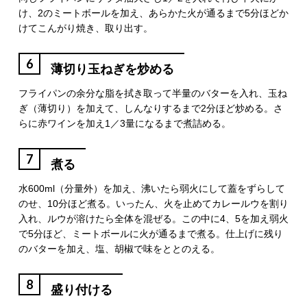
け、2のミートボールを加え、あらかた火が通るまで5分ほどか
けてこんがり焼き、取り出す。
6
薄切り玉ねぎを炒める
フライパンの余分な脂を拭き取って半量のバターを入れ、玉ね
ぎ（薄切り）を加えて、しんなりするまで2分ほど炒める。さ
らに赤ワインを加え1／3量になるまで煮詰める。
7
煮る
水600ml（分量外）を加え、沸いたら弱火にして蓋をずらして
のせ、10分ほど煮る。いったん、火を止めてカレールウを割り
入れ、ルウが溶けたら全体を混ぜる。この中に4、5を加え弱火
で5分ほど、ミートボールに火が通るまで煮る。仕上げに残り
のバターを加え、塩、胡椒で味をととのえる。
8
盛り付ける