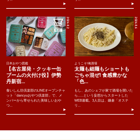
2026.8.2
2026.8.6
日本おやつ図鑑
ようこそ!俺酒場
【名古屋発・クッキー缶
太麺も細麺もショートも
ブームの火付け役】伊勢
ごちゃ混ぜ! 食感豊かな
丹新宿...
「色...
食いしん坊倶楽部のLINEオープンチャ
もし、あのシェフが家で酒場を開いた
ット「dancyuおやつ倶楽部」で、メ
ら......という妄想からスタートした
ンバーから寄せられた美味しいおや
WEB連載。3人目は、鎌倉「オステ
つ...
リ...