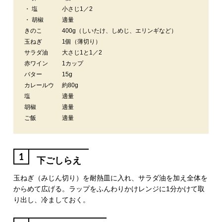
・ 塩
小さじ1／2
・ 胡椒
適量
きのこ
400g（しいたけ、しめじ、エリンギなど）
玉ねぎ
1個（薄切り）
サラダ油
大さじ1と1／2
赤ワイン
1カップ
バター
15g
カレールウ
約80g
塩
適量
胡椒
適量
ご飯
適量
1
下ごしらえ
玉ねぎ（みじん切り）を耐熱皿に入れ、サラダ油を加え全体を
からめて広げる。ラップをふんわりかけレンジに1分かけて取
り出し、冷ましておく。