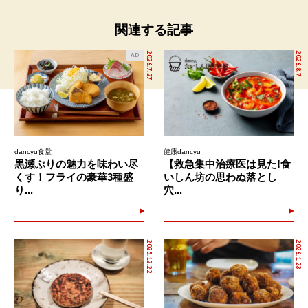
関連する記事
2026.7.27
2026.8.7
AD
dancyu食堂
健康dancyu
黒瀬ぶりの魅力を味わい尽
【救急集中治療医は見た!食
くす！フライの豪華3種盛
いしん坊の思わぬ落とし
り...
穴...
2025.12.22
2026.1.23