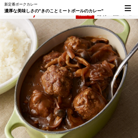
新定番ポークカレー
濃厚な美味しさの"きのことミートボールのカレー"
検索
メニュー
倶楽部入会
ログイン