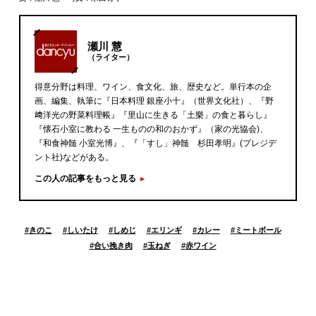
瀬川 慧
（ライター）
得意分野は料理、ワイン、食文化、旅、歴史など。単行本の企
画、編集、執筆に『日本料理 銀座小十』（世界文化社）、『野
﨑洋光の野菜料理帳』『里山に生きる「土樂」の食と暮らし』
『懐石小室に教わる 一生ものの和のおかず』（家の光協会)、
『和食神髄 小室光博』、『「すし」神髄 杉田孝明』(プレジデ
ント社)などがある。
この人の記事をもっと見る
#
きのこ
#
しいたけ
#
しめじ
#
エリンギ
#
カレー
#
ミートボール
#
合い挽き肉
#
玉ねぎ
#
赤ワイン