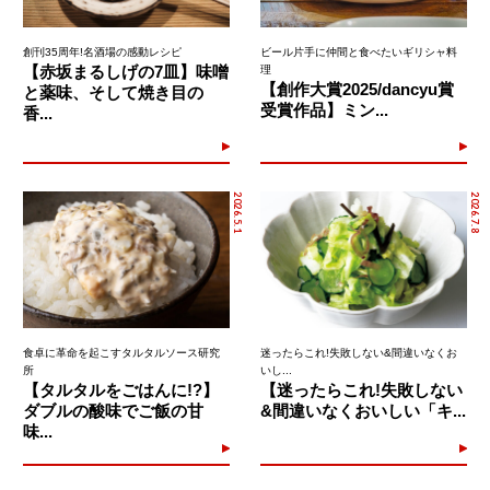
創刊35周年!名酒場の感動レシピ
ビール片手に仲間と食べたいギリシャ料
【赤坂まるしげの7皿】味噌
理
【創作大賞2025/dancyu賞
と薬味、そして焼き目の
受賞作品】ミン...
香...
2026.5.1
2026.7.8
食卓に革命を起こすタルタルソース研究
迷ったらこれ!失敗しない&間違いなくお
所
いし...
【タルタルをごはんに!?】
【迷ったらこれ!失敗しない
ダブルの酸味でご飯の甘
&間違いなくおいしい「キ...
味...