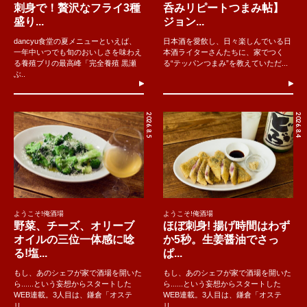
刺身で！贅沢なフライ3種
呑みリピートつまみ帖】
盛り...
ジョン...
dancyu食堂の夏メニューといえば、
日本酒を愛飲し、日々楽しんでいる日
一年中いつでも旬のおいしさを味わえ
本酒ライターさんたちに、家でつく
る養殖ブリの最高峰「完全養殖 黒瀬
る“テッパンつまみ”を教えていただ...
ぶ..
2026.8.5
2026.8.4
ようこそ!俺酒場
ようこそ!俺酒場
野菜、チーズ、オリーブ
ほぼ刺身! 揚げ時間はわず
オイルの三位一体感に唸
か5秒。生姜醤油でさっ
る!塩...
ぱ...
もし、あのシェフが家で酒場を開いた
もし、あのシェフが家で酒場を開いた
ら......という妄想からスタートした
ら......という妄想からスタートした
WEB連載。3人目は、鎌倉「オステ
WEB連載。3人目は、鎌倉「オステ
リ...
リ...