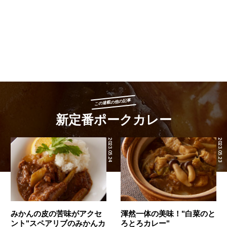
この連載の他の記事
新定番ポークカレー
2023.05.24
2023.05.23
みかんの皮の苦味がアクセ
渾然一体の美味！"白菜のと
ント"スペアリブのみかんカ
ろとろカレー"