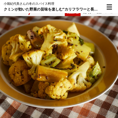
小堀紀代美さんの冬のスパイス料理
クミンが効いた野菜の旨味を楽しむ"カリフラワーと長ねぎのサブジ"
検索
メニュー
倶楽部入会
ログイン