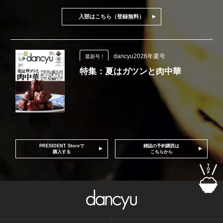
入部はこちら（登録無料）
dancyu2026年夏号
最新号！
特集：夏はガツンと肉中華
PRESIDENT Storeで
雑誌の予約購読は
購入する
こちらから