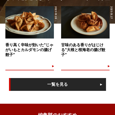
2023.01.28
2023.01.27
香り高く辛味が効いた"じゃ
甘味のある香りがはじけ
がいもとカルダモンの揚げ
る"大根と桜海老の揚げ餃
餃子"
子"
一覧を見る