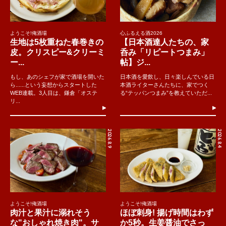
ようこそ!俺酒場
心ふるえる酒2026
生地は5枚重ねた春巻きの
【日本酒達人たちの、家
皮。クリスピー&クリーミ
呑み「リピートつまみ」
ー...
帖】ジ...
もし、あのシェフが家で酒場を開いた
日本酒を愛飲し、日々楽しんでいる日
ら......という妄想からスタートした
本酒ライターさんたちに、家でつく
WEB連載。3人目は、鎌倉「オステ
る“テッパンつまみ”を教えていただ...
リ...
2026.8.9
2026.8.4
ようこそ!俺酒場
ようこそ!俺酒場
肉汁と果汁に溺れそう
ほぼ刺身! 揚げ時間はわず
な"おしゃれ焼き肉"。サ
か5秒。生姜醤油でさっ