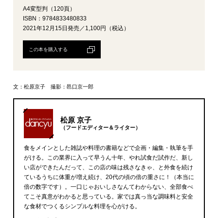
A4変型判（120頁）
ISBN：9784833480833
2021年12月15日発売／1,100円（税込）
この本を購入する
文：松原京子 撮影：邑口京一郎
松原 京子
（フードエディター＆ライター）
食をメインとした雑誌や料理の書籍などで企画・編集・執筆を手
がける。この業界に入って早うん十年、やれ試食だ試作だ、新し
い店ができたんだって、この店の味は残さなきゃ、と外食を続け
ているうちに体重が増え続け、20代の頃の倍の重さに！（本当に
倍の数字です）。一口じゃおいしさなんてわからない、全部食べ
てこそ真意がわかると思っている。家では真っ当な調味料と安全
な食材でつくるシンプルな料理を心がける。