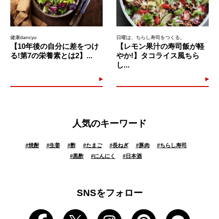
健康dancyu
日曜は、ちらし寿司をつくる。
【10年後の自分に差をつけ
【レモン果汁の寿司飯が軽
る!第7の栄養素とは2】...
やか!】タコライス風ちら
し...
人気のキーワード
#
焼酎
#
生姜
#
酢
#
たまご
#
長ねぎ
#
豚肉
#
ちらし寿司
#
黒酢
#
にんにく
#
日本酒
SNSをフォロー