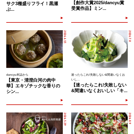
【創作大賞2025/dancyu賞
サク3種盛りフライ！黒瀬
受賞作品】ミン...
ぶ...
2026.6.15
2026.7.8
dancyu本誌から
迷ったらこれ!失敗しない&間違いなくお
【東京・清澄白河の肉中
いし...
【迷ったらこれ!失敗しない
華】エキゾチックな香りの
&間違いなくおいしい「キ...
シン...
2026.5.29
2026.8.9