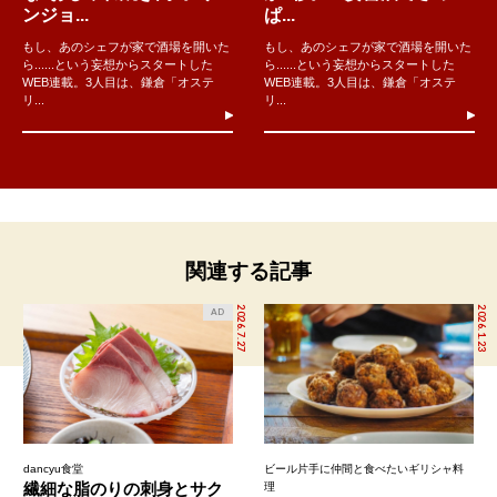
ンジョ...
ぱ...
もし、あのシェフが家で酒場を開いた
もし、あのシェフが家で酒場を開いた
ら......という妄想からスタートした
ら......という妄想からスタートした
WEB連載。3人目は、鎌倉「オステ
WEB連載。3人目は、鎌倉「オステ
リ...
リ...
関連する記事
2026.7.27
2026.1.23
AD
dancyu食堂
ビール片手に仲間と食べたいギリシャ料
繊細な脂のりの刺身とサク
理