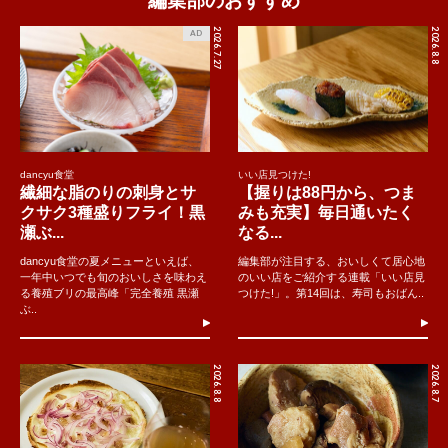
編集部のおすすめ
2026.7.27
2026.8.8
AD
dancyu食堂
いい店見つけた!
繊細な脂のりの刺身とサ
【握りは88円から、つま
クサク3種盛りフライ！黒
みも充実】毎日通いたく
瀬ぶ...
なる...
dancyu食堂の夏メニューといえば、
編集部が注目する、おいしくて居心地
一年中いつでも旬のおいしさを味わえ
のいい店をご紹介する連載「いい店見
る養殖ブリの最高峰「完全養殖 黒瀬
つけた!」。第14回は、寿司もおばん..
ぶ..
2026.8.8
2026.8.7