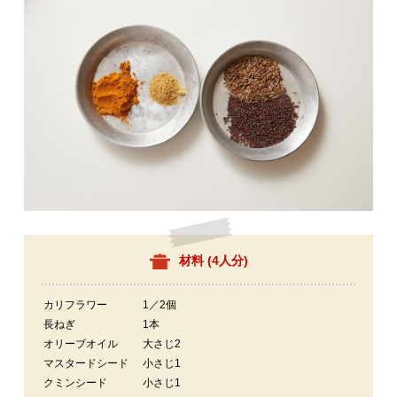
材料 (
4人分
)
カリフラワー
1／2個
長ねぎ
1本
オリーブオイル
大さじ2
マスタードシード
小さじ1
クミンシード
小さじ1