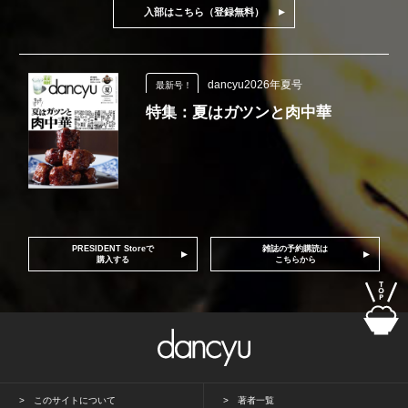
入部はこちら（登録無料）
dancyu2026年夏号
最新号！
特集：夏はガツンと肉中華
PRESIDENT Storeで
雑誌の予約購読は
購入する
こちらから
このサイトについて
著者一覧