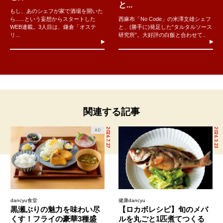
と...
もし、あのシェフが家で酒場を開いた
ら......という妄想からスタートした
西麻布「No Code」の米澤文雄シェフ
WEB連載。3人目は、鎌倉「オステ
と、(勝手に)発足した“タルタルソース
リ...
研究所”。大好評の白飯と合わせて..
関連する記事
2026.7.27
2026.3.23
AD
dancyu食堂
健康dancyu
黒瀬ぶりの魅力を味わい尽
【ロカボレシピ】旬のメバ
くす！フライの豪華3種盛
ルを丸ごと1匹煮てつくる