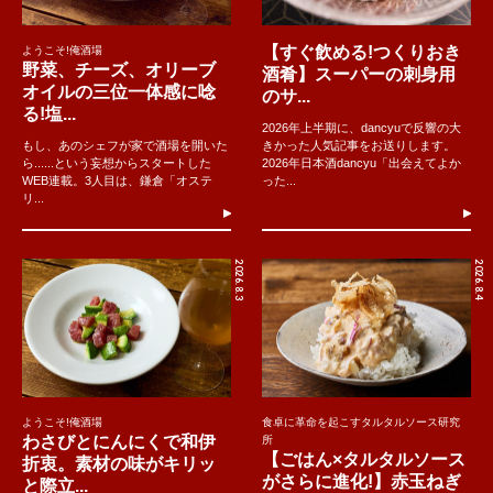
【すぐ飲める!つくりおき
ようこそ!俺酒場
野菜、チーズ、オリーブ
酒肴】スーパーの刺身用
オイルの三位一体感に唸
のサ...
る!塩...
2026年上半期に、dancyuで反響の大
もし、あのシェフが家で酒場を開いた
きかった人気記事をお送りします。
ら......という妄想からスタートした
2026年日本酒dancyu「出会えてよか
WEB連載。3人目は、鎌倉「オステ
った...
リ...
2026.8.3
2026.8.4
ようこそ!俺酒場
食卓に革命を起こすタルタルソース研究
わさびとにんにくで和伊
所
【ごはん×タルタルソース
折衷。素材の味がキリッ
がさらに進化!】赤玉ねぎ
と際立...