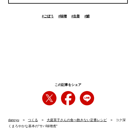
#
ごぼう
#
味噌
#
生姜
#
鯖
この記事をシェア
dancyu
つくる
大庭英子さんの食べ飽きない定番レシピ
コク深
くまろやかな基本の"サバ味噌煮"