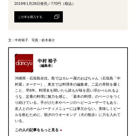
2019年1月28日発売／770円（税込）
この本を購入する
文：中村裕子 写真：鈴木泰介
中村 裕子
（編集者）
沖縄県・石垣島在住。島ではカレー屋のおばちゃん（石垣島「中
村屋」オーナー）、東京では料理本の編集者。二足の草鞋を履く
こと、早8年。料理名を聞いたら誰もが味を思い浮かべられるよ
うな、定番の料理に魅力を感じ、「基本の料理」のページをつく
り続けている。手がけた本やページのヘビーユーザーでもあり、
友人とのホームパーティメニューには事欠かない。美味しくビー
ルを飲むために、朝夕のウオーキング（犬の散歩）に力を入れて
いる。
この人の記事をもっと見る