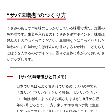
“サバ味噌煮”のつくり方
くさみのあるサバを味のしっかりしている味噌で煮た、定番の
魚料理です。生姜を入れるのもくさみを消すポイント。味噌は
好みのものでつくってください。赤味噌ならばこっくりとした
味わいに。白味噌ならばほんのり甘いまろやか味に。どちらも
ごぼうを入れるのがポイント。香りが全体に広がっておいしさ
がアップします。
［サバの味噌煮ひと口メモ］
日本でいちばんよく食されているのはサバの中でも
「真サバ（マサバ）」という種類。ホンサバともい
い、旬は地域によって多少異なりますが、9月から翌
年の2月ごろまで。一方、東シナ海や南シナ海に生息
しているゴマサバは真サバよりもやや小ぶり。旬は