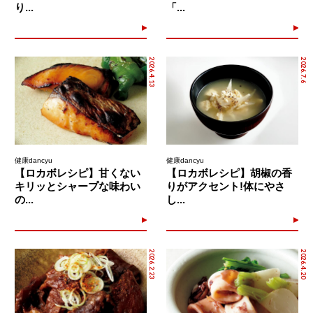
り...
「...
2026.4.13
2026.7.6
健康dancyu
健康dancyu
【ロカボレシピ】甘くない
【ロカボレシピ】胡椒の香
キリッとシャープな味わい
りがアクセント!体にやさ
の...
し...
2026.2.23
2026.4.20