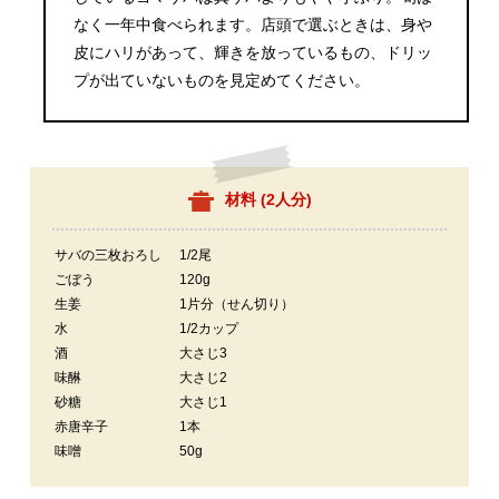
なく一年中食べられます。店頭で選ぶときは、身や
皮にハリがあって、輝きを放っているもの、ドリッ
プが出ていないものを見定めてください。
材料 (
2人分
)
サバの三枚おろし
1/2尾
ごぼう
120g
生姜
1片分（せん切り）
水
1/2カップ
酒
大さじ3
味醂
大さじ2
砂糖
大さじ1
赤唐辛子
1本
味噌
50g