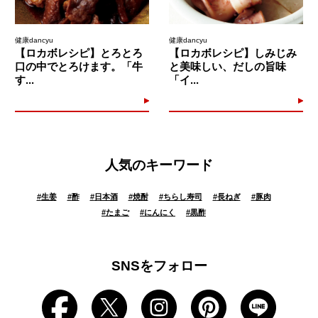
健康dancyu
健康dancyu
【ロカボレシピ】とろとろ
【ロカボレシピ】しみじみ
口の中でとろけます。「牛
と美味しい、だしの旨味
す...
「イ...
人気のキーワード
#
生姜
#
酢
#
日本酒
#
焼酎
#
ちらし寿司
#
長ねぎ
#
豚肉
#
たまご
#
にんにく
#
黒酢
SNSをフォロー