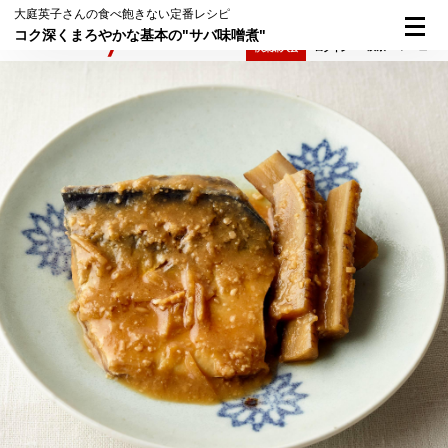
大庭英子さんの食べ飽きない定番レシピ
コク深くまろやかな基本の"サバ味噌煮"
検索
メニュー
倶楽部入会
ログイン