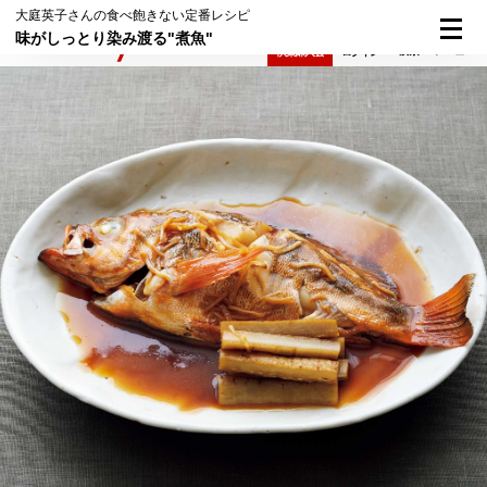
大庭英子さんの食べ飽きない定番レシピ
味がしっとり染み渡る"煮魚"
検索
メニュー
倶楽部入会
ログイン