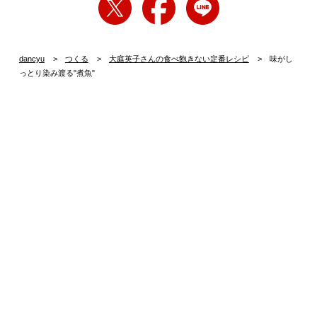
dancyu
つくる
大庭英子さんの食べ飽きない定番レシピ
味がし
っとり染み渡る"煮魚"