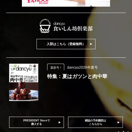
入部はこちら（登録無料）
dancyu2026年夏号
最新号！
特集：夏はガツンと肉中華
PRESIDENT Storeで
雑誌の予約購読は
購入する
こちらから