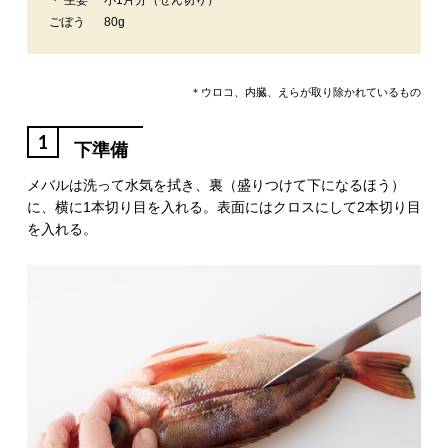
・ 生姜
小1片分（せん切り）
ごぼう
80g
＊ウロコ、内臓、えらが取り除かれているもの
1
下準備
メバルは洗って水気を拭き、裏（盛りつけて下になるほう）
に、横に1本切り目を入れる。表面にはクロスにして2本切り目
を入れる。