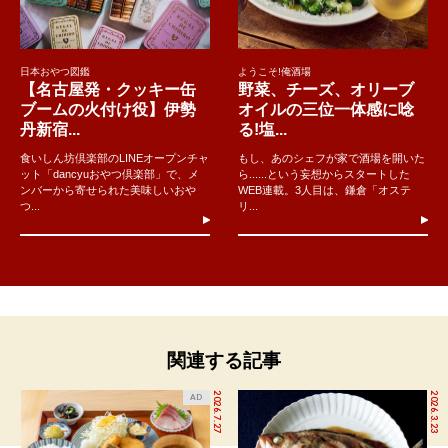
日本おやつ図鑑
ようこそ!俺酒場
【名古屋発・クッキー缶
野菜、チーズ、オリーブ
ブームの火付け役】伊勢
オイルの三位一体感に唸
丹新宿...
る!塩...
食いしん坊倶楽部のLINEオープンチャ
もし、あのシェフが家で酒場を開いた
ット「dancyuおやつ倶楽部」で、メ
ら......という妄想からスタートした
ンバーから寄せられた美味しいおや
WEB連載。3人目は、鎌倉「オステ
つ...
リ...
関連する記事
2026.7.27
2026.3.23
AD