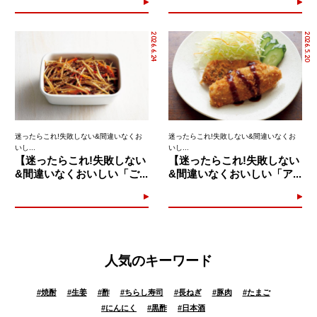
2026.6.24
2026.5.20
迷ったらこれ!失敗しない&間違いなくお
迷ったらこれ!失敗しない&間違いなくお
いし...
いし...
【迷ったらこれ!失敗しない
【迷ったらこれ!失敗しない
&間違いなくおいしい「ご...
&間違いなくおいしい「ア...
人気のキーワード
#
焼酎
#
生姜
#
酢
#
ちらし寿司
#
長ねぎ
#
豚肉
#
たまご
#
にんにく
#
黒酢
#
日本酒