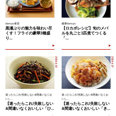
dancyu食堂
健康dancyu
黒瀬ぶりの魅力を味わい尽
【ロカボレシピ】旬のメバ
くす！フライの豪華3種盛
ルを丸ごと1匹煮てつくる
り...
「...
2026.6.10
2026.6.17
迷ったらこれ!失敗しない&間違いなくお
迷ったらこれ!失敗しない&間違いなくお
いし...
いし...
【迷ったらこれ!失敗しない
【迷ったらこれ!失敗しない
&間違いなくおいしい「ひ...
&間違いなくおいしい「き...