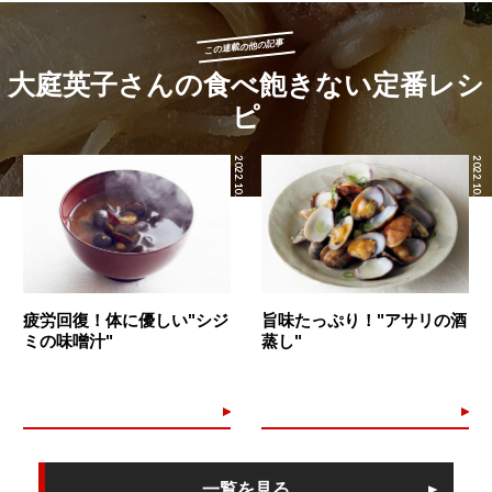
この連載の他の記事
大庭英子さんの食べ飽きない定番レシ
ピ
2022.10.22
2022.10.21
疲労回復！体に優しい"シジ
旨味たっぷり！"アサリの酒
ミの味噌汁"
蒸し"
一覧を見る