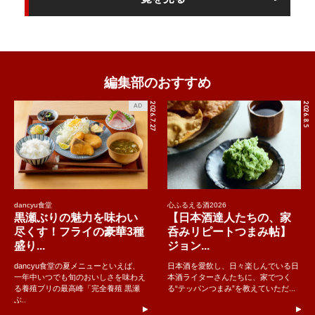
編集部のおすすめ
2026.7.27
2026.8.5
AD
dancyu食堂
心ふるえる酒2026
黒瀬ぶりの魅力を味わい
【日本酒達人たちの、家
尽くす！フライの豪華3種
呑みリピートつまみ帖】
盛り...
ジョン...
dancyu食堂の夏メニューといえば、
日本酒を愛飲し、日々楽しんでいる日
一年中いつでも旬のおいしさを味わえ
本酒ライターさんたちに、家でつく
る養殖ブリの最高峰「完全養殖 黒瀬
る“テッパンつまみ”を教えていただ...
ぶ..