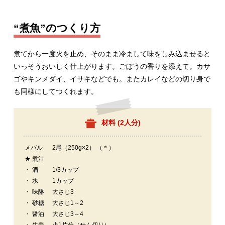
“煮魚”のつくり方
煮てから一度火を止め、そのまま冷まして味をしみ込ませると
いっそうおいしく仕上がります。ごぼうの香りを添えて。カサ
ゴやキンメダイ、イサキなどでも。またカレイなどの切り身で
も同様にしてつくれます。
材料 (
2人分
)
メバル
2尾（250g×2） （＊）
★ 煮汁
・ 酒
1/3カップ
・ 水
1カップ
・ 味醂
大さじ3
・ 砂糖
大さじ1～2
・ 醤油
大さじ3～4