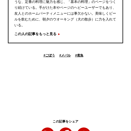
うな、定番の料理に魅力を感じ、「基本の料理」のページをつく
り続けている。手がけた本やページのヘビーユーザーでもあり、
友人とのホームパーティメニューには事欠かない。美味しくビー
ルを飲むために、朝夕のウオーキング（犬の散歩）に力を入れて
いる。
この人の記事をもっと見る
#
ごぼう
#
メバル
#
煮魚
この記事をシェア