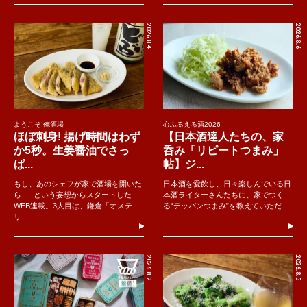
2026.8.4
2026.8.6
ようこそ!俺酒場
心ふるえる酒2026
ほぼ刺身! 揚げ時間はわず
【日本酒達人たちの、家
か5秒。生姜醤油でさっ
呑み「リピートつまみ」
ぱ...
帖】ジ...
もし、あのシェフが家で酒場を開いた
日本酒を愛飲し、日々楽しんでいる日
ら......という妄想からスタートした
本酒ライターさんたちに、家でつく
WEB連載。3人目は、鎌倉「オステ
る“テッパンつまみ”を教えていただ...
リ...
2026.8.2
2026.8.5