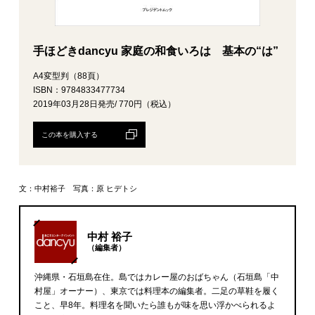
手ほどきdancyu 家庭の和食いろは 基本の“は”
A4変型判（88頁）
ISBN：9784833477734
2019年03月28日発売/ 770円（税込）
この本を購入する
文：中村裕子 写真：原 ヒデトシ
中村 裕子
（編集者）
沖縄県・石垣島在住。島ではカレー屋のおばちゃん（石垣島「中
村屋」オーナー）、東京では料理本の編集者。二足の草鞋を履く
こと、早8年。料理名を聞いたら誰もが味を思い浮かべられるよ