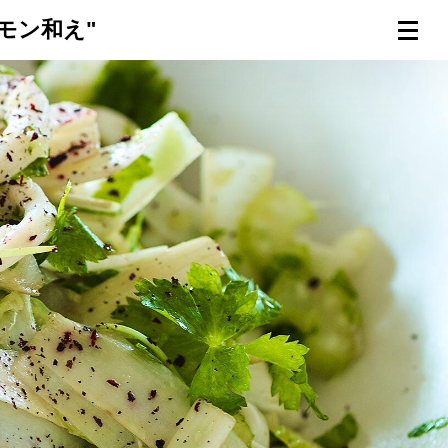
モン和え"
連載一覧
倶楽部入会
（無料）
ログイン
検索
メニュー