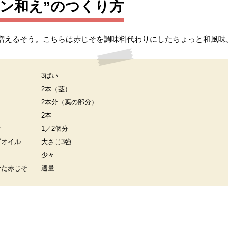
ン和え”のつくり方
増えるそう。こちらは赤じそを調味料代わりにしたちょっと和風味
3ばい
2本（茎）
2本分（葉の部分）
2本
汁
1／2個分
ブオイル
大さじ3強
少々
せた赤じそ
適量