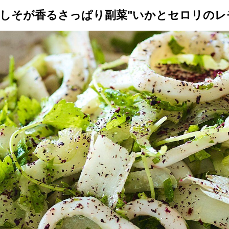
しそが香るさっぱり副菜"いかとセロリのレ
トップ
プロが教えるレシピ
厳選！店探し
食のストーリー