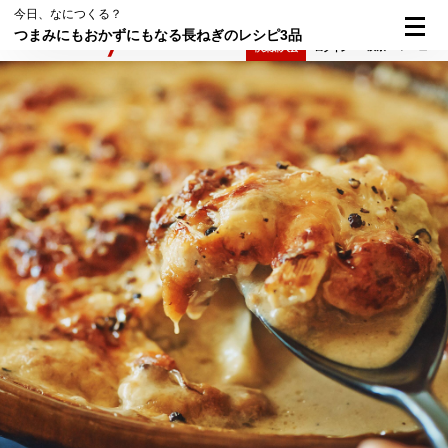
今日、なにつくる？
つまみにもおかずにもなる長ねぎのレシピ3品
検索
メニュー
倶楽部入会
ログイン