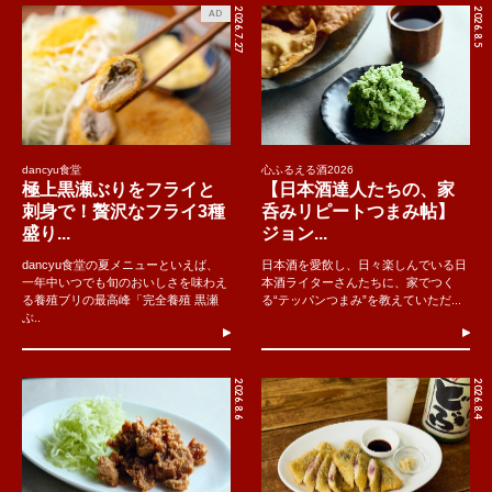
2026.7.27
2026.8.5
AD
dancyu食堂
心ふるえる酒2026
極上黒瀬ぶりをフライと
【日本酒達人たちの、家
刺身で！贅沢なフライ3種
呑みリピートつまみ帖】
盛り...
ジョン...
dancyu食堂の夏メニューといえば、
日本酒を愛飲し、日々楽しんでいる日
一年中いつでも旬のおいしさを味わえ
本酒ライターさんたちに、家でつく
る養殖ブリの最高峰「完全養殖 黒瀬
る“テッパンつまみ”を教えていただ...
ぶ..
2026.8.6
2026.8.4