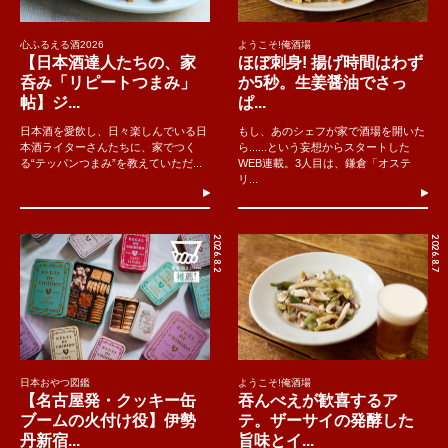
心ふるえる酒2026
ようこそ!俺酒場
【日本酒達人たちの、家
ほぼ刺身! 揚げ時間はわず
呑み「リピートつまみ」
か5秒。生姜醤油でさっ
帖】ジ...
ぱ...
日本酒を愛飲し、日々楽しんでいる日
もし、あのシェフが家で酒場を開いた
本酒ライターさんたちに、家でつく
ら......という妄想からスタートした
る“テッパンつまみ”を教えていただ...
WEB連載。3人目は、鎌倉「オステ
リ...
2026.8.2
2026.8.7
日本おやつ図鑑
ようこそ!俺酒場
【名古屋発・クッキー缶
吞んべえが歓喜するア
ブームの火付け役】伊勢
テ。ザーサイの発酵した
丹新宿...
旨味とイ...