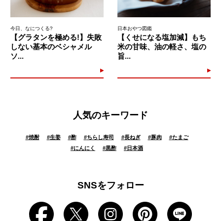
今日、なにつくる?
日本おやつ図鑑
【グラタンを極める!】失敗
【くせになる塩加減】もち
しない基本のベシャメル
米の甘味、油の軽さ、塩の
ソ...
旨...
人気のキーワード
#
焼酎
#
生姜
#
酢
#
ちらし寿司
#
長ねぎ
#
豚肉
#
たまご
#
にんにく
#
黒酢
#
日本酒
SNSをフォロー