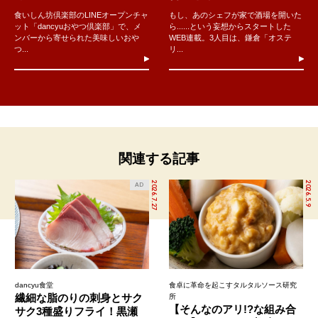
食いしん坊倶楽部のLINEオープンチャ
もし、あのシェフが家で酒場を開いた
ット「dancyuおやつ倶楽部」で、メ
ら......という妄想からスタートした
ンバーから寄せられた美味しいおや
WEB連載。3人目は、鎌倉「オステ
つ...
リ...
関連する記事
2026.7.27
2026.5.9
AD
dancyu食堂
食卓に革命を起こすタルタルソース研究
繊細な脂のりの刺身とサク
所
【そんなのアリ!?な組み合
サク3種盛りフライ！黒瀬