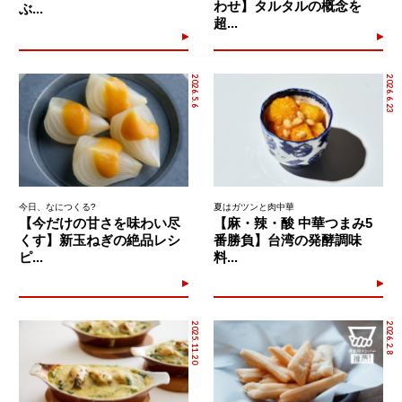
わせ】タルタルの概念を
ぶ...
超...
2026.5.6
2026.6.23
今日、なにつくる?
夏はガツンと肉中華
【今だけの甘さを味わい尽
【麻・辣・酸 中華つまみ5
くす】新玉ねぎの絶品レシ
番勝負】台湾の発酵調味
ピ...
料...
2025.11.20
2026.2.8