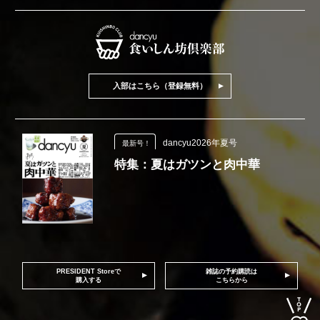
入部はこちら（登録無料）
dancyu2026年夏号
最新号！
特集：夏はガツンと肉中華
PRESIDENT Storeで
雑誌の予約購読は
購入する
こちらから