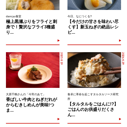
dancyu食堂
今日、なにつくる?
極上黒瀬ぶりをフライと刺
【今だけの甘さを味わい尽
身で！贅沢なフライ3種盛
くす】新玉ねぎの絶品レシ
り...
ピ...
2025.8.19
2026.4.29
大原千鶴さんの「今宵のあて」
食卓に革命を起こすタルタルソース研究
香ばしい牛肉とねぎだれが
所
【タルタルをごはんに!?】
からむきしめんが美味!つ
ごはんのお供盛りだくさ
ま...
ん...