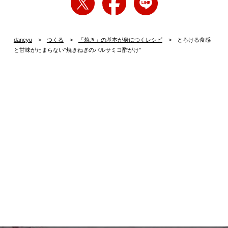
dancyu
つくる
「焼き」の基本が身につくレシピ
とろける食感
と甘味がたまらない"焼きねぎのバルサミコ酢がけ"