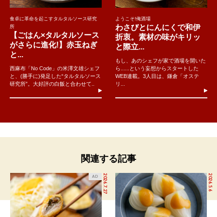
食卓に革命を起こすタルタルソース研究
ようこそ!俺酒場
わさびとにんにくで和伊
所
【ごはん×タルタルソース
折衷。素材の味がキリッ
がさらに進化!】赤玉ねぎ
と際立...
と...
もし、あのシェフが家で酒場を開いた
西麻布「No Code」の米澤文雄シェフ
ら......という妄想からスタートした
と、(勝手に)発足した“タルタルソース
WEB連載。3人目は、鎌倉「オステ
研究所”。大好評の白飯と合わせて..
リ...
関連する記事
2026.7.27
2026.5.6
AD