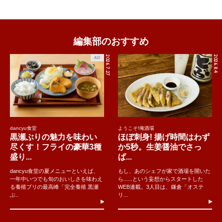
編集部のおすすめ
2026.7.27
2026.8.4
AD
dancyu食堂
ようこそ!俺酒場
黒瀬ぶりの魅力を味わい
ほぼ刺身! 揚げ時間はわず
尽くす！フライの豪華3種
か5秒。生姜醤油でさっ
盛り...
ぱ...
dancyu食堂の夏メニューといえば、
もし、あのシェフが家で酒場を開いた
一年中いつでも旬のおいしさを味わえ
ら......という妄想からスタートした
る養殖ブリの最高峰「完全養殖 黒瀬
WEB連載。3人目は、鎌倉「オステ
ぶ..
リ...