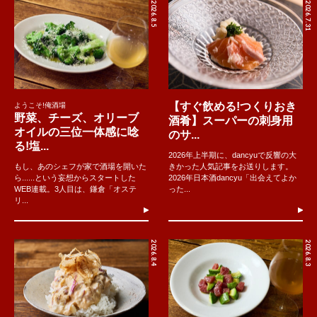
2026.8.5
2026.7.31
【すぐ飲める!つくりおき
ようこそ!俺酒場
野菜、チーズ、オリーブ
酒肴】スーパーの刺身用
オイルの三位一体感に唸
のサ...
る!塩...
2026年上半期に、dancyuで反響の大
もし、あのシェフが家で酒場を開いた
きかった人気記事をお送りします。
ら......という妄想からスタートした
2026年日本酒dancyu「出会えてよか
WEB連載。3人目は、鎌倉「オステ
った...
リ...
2026.8.4
2026.8.3