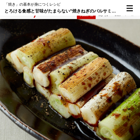
「焼き」の基本が身につくレシピ
とろける食感と甘味がたまらない"焼きねぎのバルサミコ酢がけ"
検索
メニュー
倶楽部入会
ログイン