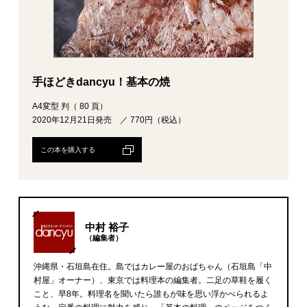
手ほどきdancyu！基本の焼
A4変型 判（ 80 頁）
2020年12月21日発売 ／ 770円（税込）
この本を購入する
中村 裕子
（編集者）
沖縄県・石垣島在住。島ではカレー屋のおばちゃん（石垣島「中
村屋」オーナー）、東京では料理本の編集者。二足の草鞋を履く
こと、早8年。料理名を聞いたら誰もが味を思い浮かべられるよ