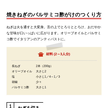
焼きねぎのバルサミコ酢がけのつくり方
ねぎは火を通すと大変身。舌の上でとろりととろけ、おだやか
な甘味が口いっぱいに広がります。オリーブオイルとバルサミ
コ酢でイタリアンのアンティパストに。
材料 (
2～3人分
)
長ねぎ
2本（200g）
オリーブオイル
大さじ2
塩
小さじ1／4～1／3
胡椒
少々
バルサミコ酢
大さじ1
1