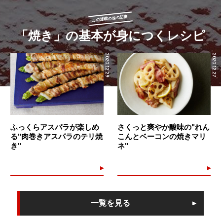
この連載の他の記事
「焼き」の基本が身につくレシピ
2020.12.29
2020.12.27
ふっくらアスパラが楽しめ
さくっと爽やか酸味の"れん
る"肉巻きアスパラのテリ焼
こんとベーコンの焼きマリ
き"
ネ"
一覧を見る