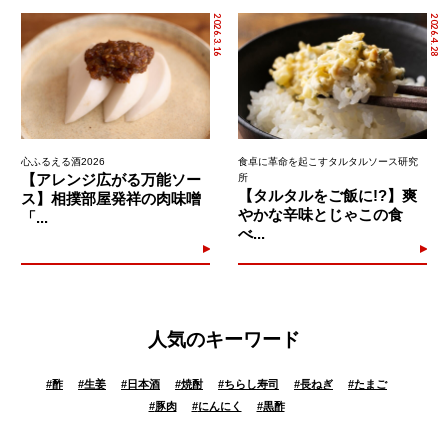
2026.3.16
2026.4.28
心ふるえる酒2026
食卓に革命を起こすタルタルソース研究
【アレンジ広がる万能ソー
所
【タルタルをご飯に!?】爽
ス】相撲部屋発祥の肉味噌
やかな辛味とじゃこの食
「...
べ...
人気のキーワード
#
酢
#
生姜
#
日本酒
#
焼酎
#
ちらし寿司
#
長ねぎ
#
たまご
#
豚肉
#
にんにく
#
黒酢