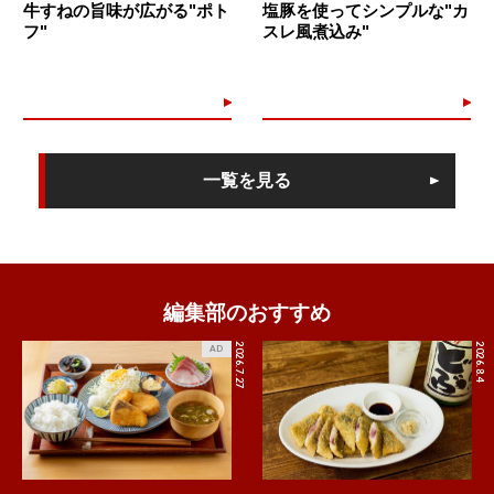
牛すねの旨味が広がる"ポト
塩豚を使ってシンプルな"カ
フ"
スレ風煮込み"
一覧を見る
編集部のおすすめ
2026.7.27
2026.8.4
AD