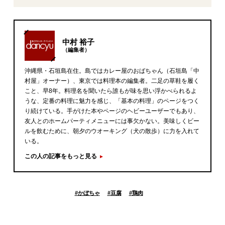
中村 裕子
（編集者）
沖縄県・石垣島在住。島ではカレー屋のおばちゃん（石垣島「中
村屋」オーナー）、東京では料理本の編集者。二足の草鞋を履く
こと、早8年。料理名を聞いたら誰もが味を思い浮かべられるよ
うな、定番の料理に魅力を感じ、「基本の料理」のページをつく
り続けている。手がけた本やページのヘビーユーザーでもあり、
友人とのホームパーティメニューには事欠かない。美味しくビー
ルを飲むために、朝夕のウオーキング（犬の散歩）に力を入れて
いる。
この人の記事をもっと見る
#
かぼちゃ
#
豆腐
#
鶏肉