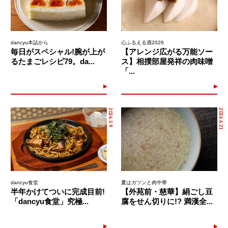
dancyu本誌から
心ふるえる酒2026
毎日がスペシャル!腕が上が
【アレンジ広がる万能ソー
るたまごレシピ79。da...
ス】相撲部屋発祥の肉味噌
「...
2026.3.9
2026.6.21
dancyu食堂
夏はガツンと肉中華
半年かけてついに完成目前!
【外苑前・慈華】絹ごし豆
「dancyu食堂」究極...
腐をせん切りに!? 満漢全...