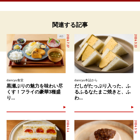
関連する記事
2026.7.27
2026.3.22
AD
dancyu食堂
dancyu本誌から
黒瀬ぶりの魅力を味わい尽
だしがたっぷり入った、ふ
くす！フライの豪華3種盛
るふるなたまご焼きと、ふ
り...
わ...
2026.3.6
2026.3.16