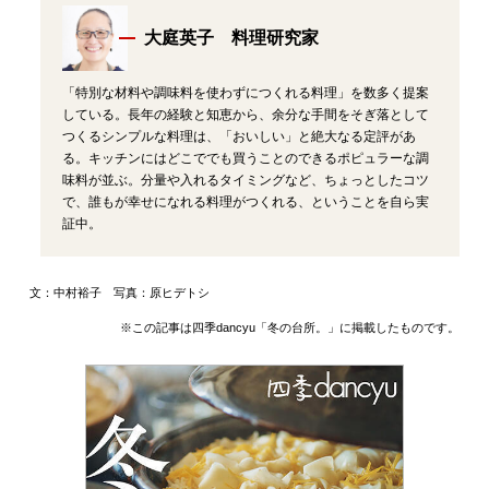
大庭英子 料理研究家
「特別な材料や調味料を使わずにつくれる料理」を数多く提案
している。長年の経験と知恵から、余分な手間をそぎ落として
つくるシンプルな料理は、「おいしい」と絶大なる定評があ
る。キッチンにはどこででも買うことのできるポピュラーな調
味料が並ぶ。分量や入れるタイミングなど、ちょっとしたコツ
で、誰もが幸せになれる料理がつくれる、ということを自ら実
証中。
文：中村裕子 写真：原ヒデトシ
※この記事は四季dancyu「冬の台所。」に掲載したものです。