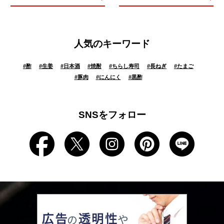
人気のキーワード
#
酢
#
生姜
#
日本酒
#
焼酎
#
ちらし寿司
#
長ねぎ
#
たまご
#
豚肉
#
にんにく
#
黒酢
SNSをフォロー