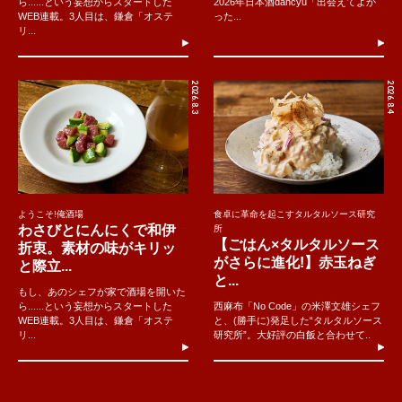
ら......という妄想からスタートした
2026年日本酒dancyu「出会えてよか
WEB連載。3人目は、鎌倉「オステ
った...
リ...
2026.8.3
2026.8.4
ようこそ!俺酒場
食卓に革命を起こすタルタルソース研究
わさびとにんにくで和伊
所
【ごはん×タルタルソース
折衷。素材の味がキリッ
がさらに進化!】赤玉ねぎ
と際立...
と...
もし、あのシェフが家で酒場を開いた
ら......という妄想からスタートした
西麻布「No Code」の米澤文雄シェフ
WEB連載。3人目は、鎌倉「オステ
と、(勝手に)発足した“タルタルソース
リ...
研究所”。大好評の白飯と合わせて..