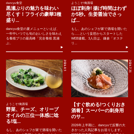
dancyu食堂
ようこそ!俺酒場
黒瀬ぶりの魅力を味わい
ほぼ刺身! 揚げ時間はわず
尽くす！フライの豪華3種
か5秒。生姜醤油でさっ
盛り...
ぱ...
dancyu食堂の夏メニューといえば、
もし、あのシェフが家で酒場を開いた
一年中いつでも旬のおいしさを味わえ
ら......という妄想からスタートした
る養殖ブリの最高峰「完全養殖 黒瀬
WEB連載。3人目は、鎌倉「オステ
ぶ..
リ...
2026.8.5
2026.7.31
【すぐ飲める!つくりおき
ようこそ!俺酒場
野菜、チーズ、オリーブ
酒肴】スーパーの刺身用
オイルの三位一体感に唸
のサ...
る!塩...
2026年上半期に、dancyuで反響の大
もし、あのシェフが家で酒場を開いた
きかった人気記事をお送りします。