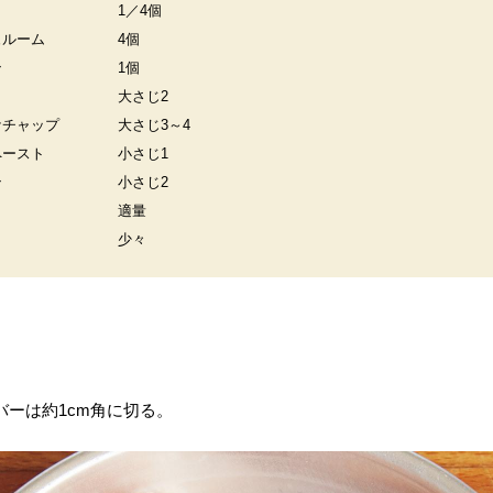
1／4個
ュルーム
4個
ン
1個
大さじ2
ケチャップ
大さじ3～4
ペースト
小さじ1
ン
小さじ2
適量
少々
バーは約1cm角に切る。