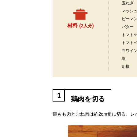
玉ねぎ
マッシ
ピーマ
材料 (
)
2人分
バター
トマト
トマト
白ワイ
塩
胡椒
1
鶏肉を切る
鶏もも肉とむね肉は約2cm角に切る。レ