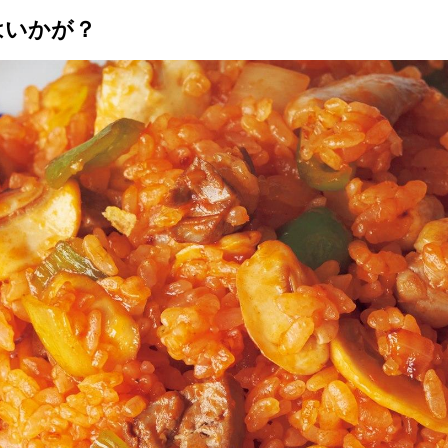
はいかが？
トップ
プロが教えるレシピ
厳選！店探し
食のストーリー