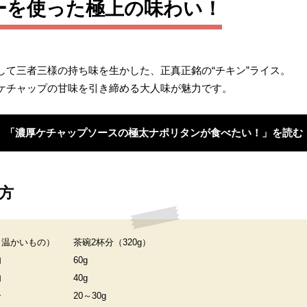
ーを使った極上の味わい！
。
して三者三様の持ち味を生かした、正真正銘の“チキン”ライス。
ケチャップの甘味を引き締める大人味が魅力です。
「濃厚ケチャップソースの極太ナポリタンが食べたい！」を読む
方
（温かいもの）
茶碗2杯分（320g）
肉
60g
肉
40g
ー
20～30g