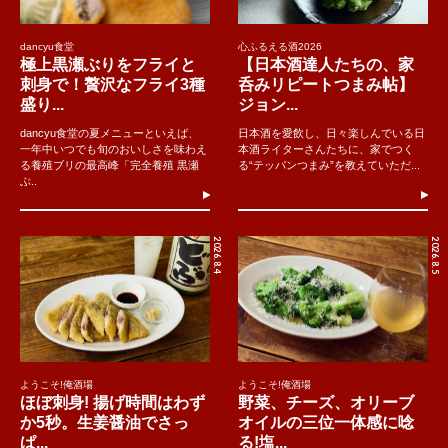
dancyu食堂
心ふるえる酒2026
極上黒瀬ぶりをフライと
【日本酒達人たちの、家
刺身で！贅沢なフライ3種
呑みリピートつまみ帖】
盛り...
ジョン...
dancyu食堂の夏メニューといえば、
日本酒を愛飲し、日々楽しんでいる日
一年中いつでも旬のおいしさを味わえ
本酒ライターさんたちに、家でつく
る養殖ブリの最高峰「完全養殖 黒瀬
る“テッパンつまみ”を教えていただ...
ぶ..
2026.8.4
2026.8.5
ようこそ!俺酒場
ようこそ!俺酒場
ほぼ刺身! 揚げ時間はわず
野菜、チーズ、オリーブ
か5秒。生姜醤油でさっ
オイルの三位一体感に唸
ぱ...
る!塩...