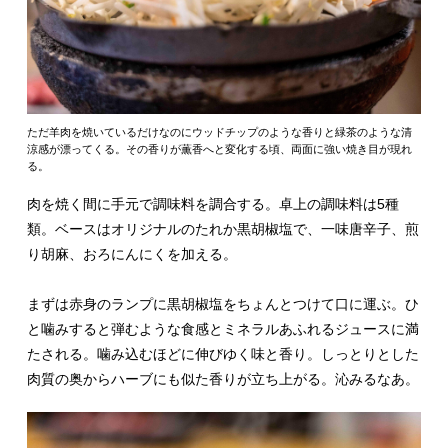
ただ羊肉を焼いているだけなのにウッドチップのような香りと緑茶のような清
涼感が漂ってくる。その香りが薫香へと変化する頃、両面に強い焼き目が現れ
る。
肉を焼く間に手元で調味料を調合する。卓上の調味料は5種
類。ベースはオリジナルのたれか黒胡椒塩で、一味唐辛子、
煎
り胡麻
、おろにんにくを加える。
まずは赤身のランプに黒胡椒塩をちょんとつけて口に運ぶ。ひ
と噛みすると弾むような食感とミネラルあふれるジュースに満
たされる。噛み込むほどに伸びゆく味と香り。しっとりとした
肉質の奥からハーブにも似た香りが立ち上がる。沁みるなあ。