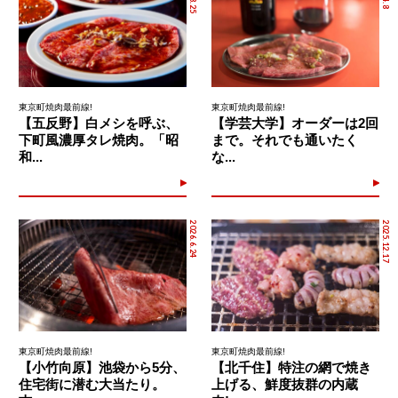
東京町焼肉最前線!
東京町焼肉最前線!
【五反野】白メシを呼ぶ、
【学芸大学】オーダーは2回
下町風濃厚タレ焼肉。「昭
まで。それでも通いたく
和...
な...
2026.6.24
2025.12.17
東京町焼肉最前線!
東京町焼肉最前線!
【小竹向原】池袋から5分、
【北千住】特注の網で焼き
住宅街に潜む大当たり。
上げる、鮮度抜群の内蔵