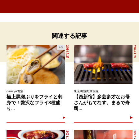
関連する記事
2026.7.27
2026.4.22
AD
dancyu食堂
東京町焼肉最前線!
極上黒瀬ぶりをフライと刺
【西新宿】多芸多才なお母
身で！贅沢なフライ3種盛
さんがもてなす。まるで寿
り...
司...
2026.3.25
2026.4.8