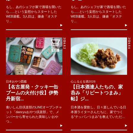
もし、あのシェフが家で酒場を開いた
もし、あのシェフが家で酒場を開いた
ら......という妄想からスタートした
ら......という妄想からスタートした
WEB連載。3人目は、鎌倉「オステ
WEB連載。3人目は、鎌倉「オステ
リ...
リ...
2026.8.2
2026.8.6
日本おやつ図鑑
心ふるえる酒2026
【名古屋発・クッキー缶
【日本酒達人たちの、家
ブームの火付け役】伊勢
呑み「リピートつまみ」
丹新宿...
帖】ジ...
食いしん坊倶楽部のLINEオープンチャ
日本酒を愛飲し、日々楽しんでいる日
ット「dancyuおやつ倶楽部」で、メ
本酒ライターさんたちに、家でつく
ンバーから寄せられた美味しいおや
る“テッパンつまみ”を教えていただ...
つ...