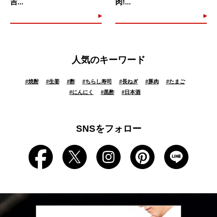
吉...
肉!...
人気のキーワード
#
焼酎
#
生姜
#
酢
#
ちらし寿司
#
長ねぎ
#
豚肉
#
たまご
#
にんにく
#
黒酢
#
日本酒
SNSをフォロー