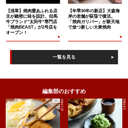
【浅草】焼肉愛あふれる店
【年季30年の新店】大森海
主が緻密に味を設計。但馬
岸の老舗が荻窪で復活。
牛ブランド"太田牛"専門店
「焼肉ガリバー」が新天地
「焼肉BEAST」が2号店を
で放つ新しい大衆焼肉
オープン！
一覧を見る
編集部のおすすめ
2026.7.27
2026.8.5
AD