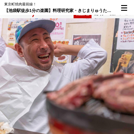
東京町焼肉最前線！
【池袋駅徒歩1分の楽園】料理研究家・きじまりゅうたさん地元お薦めの町焼肉「ジンギスカン楽太郎」
検索
メニュー
倶楽部入会
ログイン