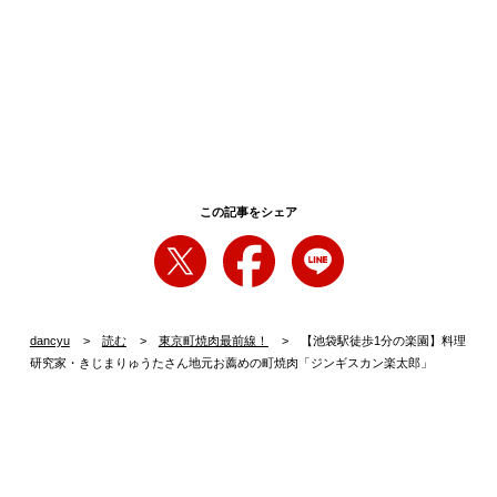
この記事をシェア
dancyu
読む
東京町焼肉最前線！
【池袋駅徒歩1分の楽園】料理
研究家・きじまりゅうたさん地元お薦めの町焼肉「ジンギスカン楽太郎」