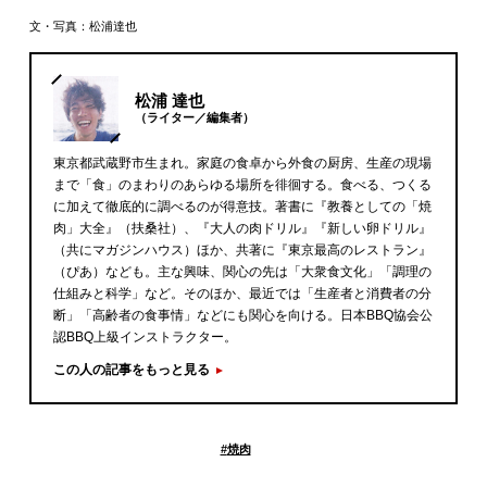
文・写真：松浦達也
松浦 達也
（ライター／編集者）
東京都武蔵野市生まれ。家庭の食卓から外食の厨房、生産の現場
まで「食」のまわりのあらゆる場所を徘徊する。食べる、つくる
に加えて徹底的に調べるのが得意技。著書に『教養としての「焼
肉」大全』（扶桑社）、『大人の肉ドリル』『新しい卵ドリル』
（共にマガジンハウス）ほか、共著に『東京最高のレストラン』
（ぴあ）なども。主な興味、関心の先は「大衆食文化」「調理の
仕組みと科学」など。そのほか、最近では「生産者と消費者の分
断」「高齢者の食事情」などにも関心を向ける。日本BBQ協会公
認BBQ上級インストラクター。
この人の記事をもっと見る
#
焼肉