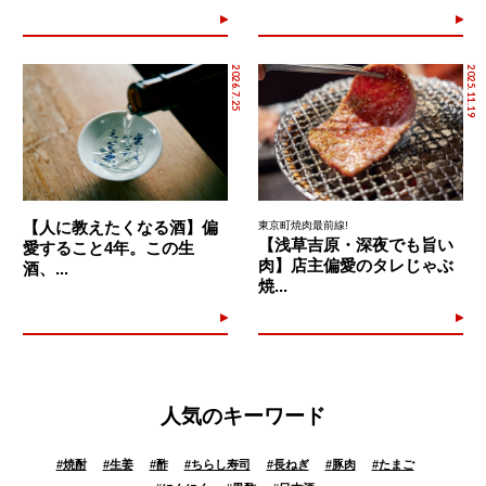
2026.7.25
2025.11.19
【人に教えたくなる酒】偏
東京町焼肉最前線!
【浅草吉原・深夜でも旨い
愛すること4年。この生
肉】店主偏愛のタレじゃぶ
酒、...
焼...
人気のキーワード
#
焼酎
#
生姜
#
酢
#
ちらし寿司
#
長ねぎ
#
豚肉
#
たまご