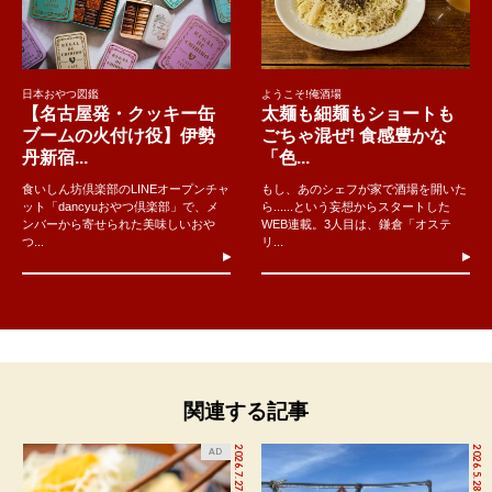
日本おやつ図鑑
ようこそ!俺酒場
【名古屋発・クッキー缶
太麺も細麺もショートも
ブームの火付け役】伊勢
ごちゃ混ぜ! 食感豊かな
丹新宿...
「色...
食いしん坊倶楽部のLINEオープンチャ
もし、あのシェフが家で酒場を開いた
ット「dancyuおやつ倶楽部」で、メ
ら......という妄想からスタートした
ンバーから寄せられた美味しいおや
WEB連載。3人目は、鎌倉「オステ
つ...
リ...
関連する記事
2026.7.27
2026.5.28
AD