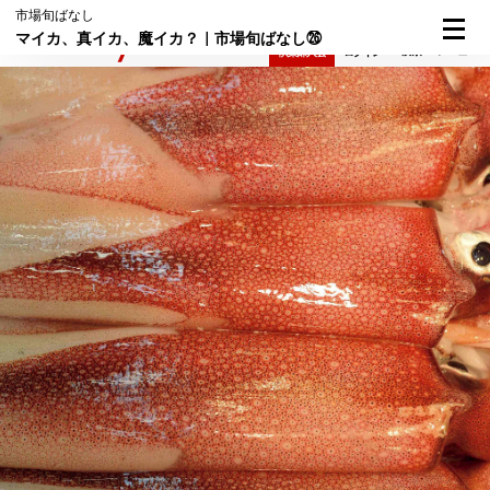
市場旬ばなし
マイカ、真イカ、魔イカ？｜市場旬ばなし㉖
検索
メニュー
倶楽部入会
ログイン