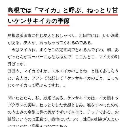
島根では「マイカ」と呼ぶ、ねっとり甘
いケンサキイカの季節
島根県浜田市に住む友人とおしゃべり。浜田市には、いい漁港
がある。友人が、言っちゃってくれるのである。
「今はマイカね。すぐそこの定置網でとれるんですわ。朝、あ
がったんがスーパーにもならぶんで、ここんとこ、マイカの刺
身ばっか」
ほほう、マイカですか。スルメイカのことね、と軽くあしらう
と、友人は、フフンてな顔して「ケンサキイカのこと、こっち
じゃマイカって呼ぶんですわ」。
聞いたとたん、私、嫉妬である。ケンサキイカは、イカ類トッ
プクラスの美味。ねっとりした食感と甘み。喉をすべったのち
のうまみの余韻に鼻の奥がうずいてきそう。チッチである。お
値段というのは正直で、築地にいたって、連日の刺身ざんまい
とはいかない高級イカなのである。