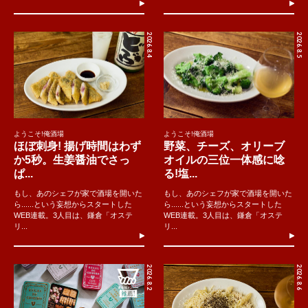
2026.8.4
2026.8.5
ようこそ!俺酒場
ようこそ!俺酒場
ほぼ刺身! 揚げ時間はわず
野菜、チーズ、オリーブ
か5秒。生姜醤油でさっ
オイルの三位一体感に唸
ぱ...
る!塩...
もし、あのシェフが家で酒場を開いた
もし、あのシェフが家で酒場を開いた
ら......という妄想からスタートした
ら......という妄想からスタートした
WEB連載。3人目は、鎌倉「オステ
WEB連載。3人目は、鎌倉「オステ
リ...
リ...
2026.8.2
2026.8.6