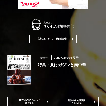
入部はこちら（登録無料）
dancyu2026年夏号
最新号！
特集：夏はガツンと肉中華
PRESIDENT Storeで
雑誌の予約購読は
購入する
こちらから