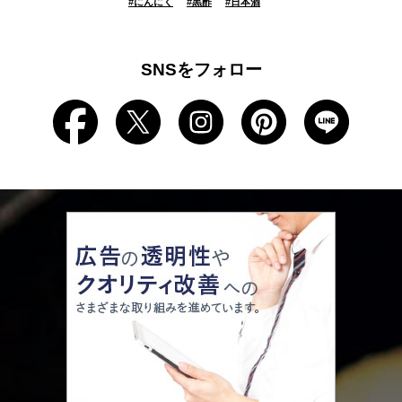
#
にんにく
#
黒酢
#
日本酒
SNSをフォロー