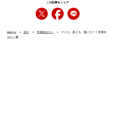
この記事をシェア
dancyu
読む
市場旬ばなし
マイカ、真イカ、魔イカ？｜市場旬
ばなし㉖