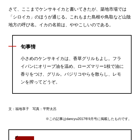
さて、ここまでケンサキイカと書いてきたが、築地市場では
「シロイカ」のほうが通じる。これもまた島根や鳥取など山陰
地方の呼び名。イカの名前は、ややこしいのである。
旬事情
小さめのケンサキイカは、香草グリルもよし。フラ
イパンにオリーブ油を温め、ローズマリー1枝で油に
香りをつけ、グリル。バジリコやらを散らし、レモ
ンを搾ってどうぞ。
文：福地享子 写真：平野太呂
※この記事はdancyu2017年9月号に掲載したものです。