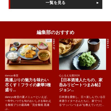
一覧を見る
編集部のおすすめ
2026.7.27
2026.8.5
AD
dancyu食堂
心ふるえる酒2026
黒瀬ぶりの魅力を味わい
【日本酒達人たちの、家
尽くす！フライの豪華3種
呑みリピートつまみ帖】
盛り...
ジョン...
dancyu食堂の夏メニューといえば、
日本酒を愛飲し、日々楽しんでいる日
一年中いつでも旬のおいしさを味わえ
本酒ライターさんたちに、家でつく
る養殖ブリの最高峰「完全養殖 黒瀬
る“テッパンつまみ”を教えていただ...
ぶ..