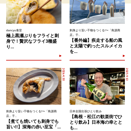
dancyu食堂
刺身より旨い干物をつくる!〜「島源商
極上黒瀬ぶりをフライと刺
店」干..
【番外編】疾走する船の風
身で！贅沢なフライ3種盛
と太陽で釣ったスルメイカ
り...
を...
2026.4.30
2025.9.13
刺身より旨い干物をつくる!〜「島源商
日本全国出張ひとり飲み
【島根・松江の歓楽街でひ
店」干..
【煮ても焼いても刺身でも
とり飲み】日本海の幸とと
旨い!!】深海の赤い至宝「...
も...