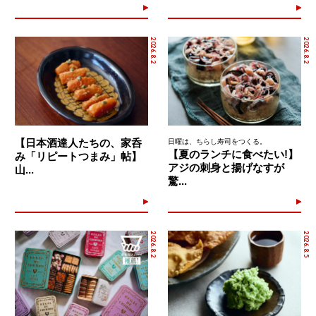
2026.8.2
2026.8.2
【日本酒達人たちの、家呑
日曜は、ちらし寿司をつくる。
【夏のランチに食べたい!】
み「リピートつまみ」帖】
アジの刺身と揚げなすが
山...
驚...
2026.8.2
2026.8.5