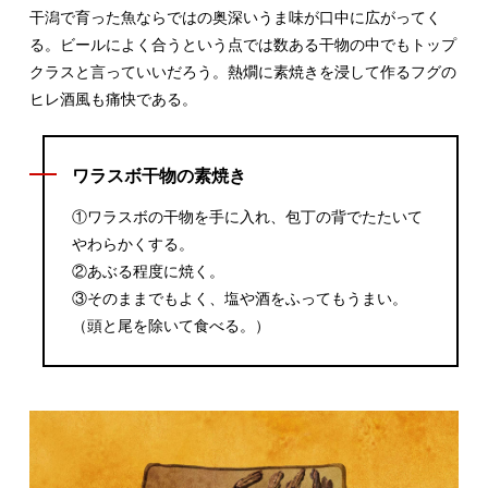
干潟で育った魚ならではの奥深いうま味が口中に広がってく
る。ビールによく合うという点では数ある干物の中でもトップ
クラスと言っていいだろう。熱燗に素焼きを浸して作るフグの
ヒレ酒風も痛快である。
ワラスボ干物の素焼き
①ワラスボの干物を手に入れ、包丁の背でたたいて
やわらかくする。
②あぶる程度に焼く。
③そのままでもよく、塩や酒をふってもうまい。
（頭と尾を除いて食べる。）