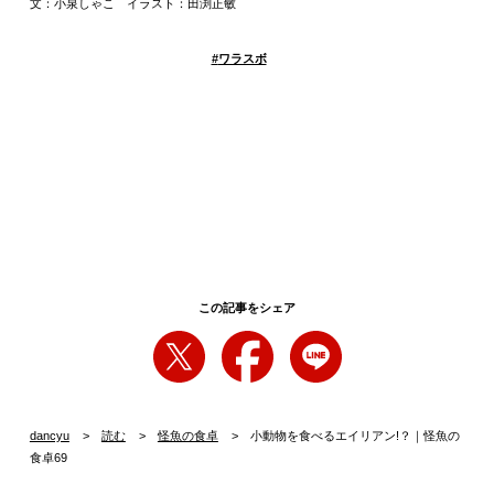
文：小泉しゃこ イラスト：田渕正敏
#
ワラスボ
この記事をシェア
dancyu
読む
怪魚の食卓
小動物を食べるエイリアン!？｜怪魚の
食卓69