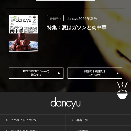
dancyu2026年夏号
最新号！
特集：夏はガツンと肉中華
PRESIDENT Storeで
雑誌の予約購読は
購入する
こちらから
このサイトについて
著者一覧