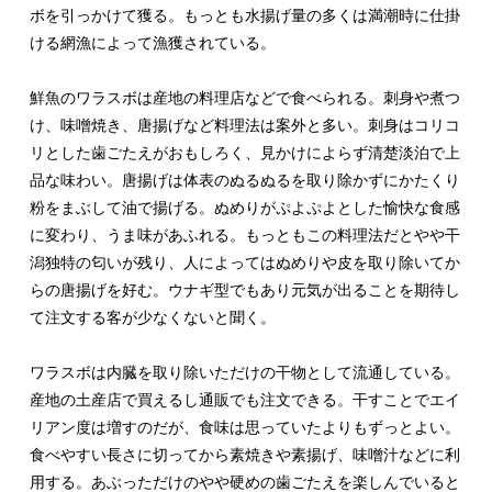
ボを引っかけて獲る。もっとも水揚げ量の多くは満潮時に仕掛
ける網漁によって漁獲されている。
鮮魚のワラスボは産地の料理店などで食べられる。刺身や煮つ
け、味噌焼き、唐揚げなど料理法は案外と多い。刺身はコリコ
リとした歯ごたえがおもしろく、見かけによらず清楚淡泊で上
品な味わい。唐揚げは体表のぬるぬるを取り除かずにかたくり
粉をまぶして油で揚げる。ぬめりがぷよぷよとした愉快な食感
に変わり、うま味があふれる。もっともこの料理法だとやや干
潟独特の匂いが残り、人によってはぬめりや皮を取り除いてか
らの唐揚げを好む。ウナギ型でもあり元気が出ることを期待し
て注文する客が少なくないと聞く。
ワラスボは内臓を取り除いただけの干物として流通している。
産地の土産店で買えるし通販でも注文できる。干すことでエイ
リアン度は増すのだが、食味は思っていたよりもずっとよい。
食べやすい長さに切ってから素焼きや素揚げ、味噌汁などに利
用する。あぶっただけのやや硬めの歯ごたえを楽しんでいると