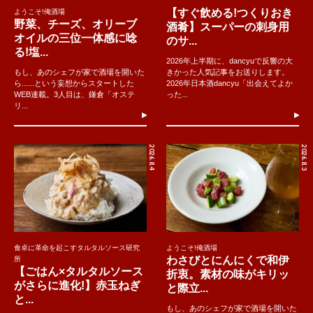
【すぐ飲める!つくりおき
ようこそ!俺酒場
野菜、チーズ、オリーブ
酒肴】スーパーの刺身用
オイルの三位一体感に唸
のサ...
る!塩...
2026年上半期に、dancyuで反響の大
もし、あのシェフが家で酒場を開いた
きかった人気記事をお送りします。
ら......という妄想からスタートした
2026年日本酒dancyu「出会えてよか
WEB連載。3人目は、鎌倉「オステ
った...
リ...
2026.8.4
2026.8.3
食卓に革命を起こすタルタルソース研究
ようこそ!俺酒場
わさびとにんにくで和伊
所
【ごはん×タルタルソース
折衷。素材の味がキリッ
がさらに進化!】赤玉ねぎ
と際立...
と...
もし、あのシェフが家で酒場を開いた