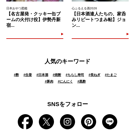
日本おやつ図鑑
心ふるえる酒2026
【名古屋発・クッキー缶ブ
【日本酒達人たちの、家呑
ームの火付け役】伊勢丹新
みリピートつまみ帖】ジョ
宿...
ン...
人気のキーワード
#
酢
#
生姜
#
日本酒
#
焼酎
#
ちらし寿司
#
長ねぎ
#
たまご
#
豚肉
#
にんにく
#
黒酢
SNSをフォロー