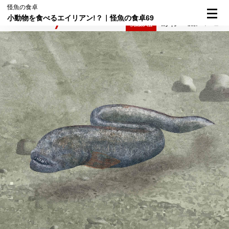
怪魚の食卓
小動物を食べるエイリアン!？｜怪魚の食卓69
検索
メニュー
倶楽部入会
ログイン