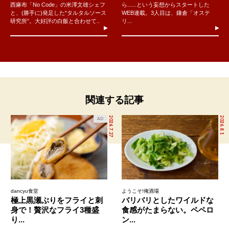
西麻布「No Code」の米澤文雄シェフ
ら......という妄想からスタートした
と、(勝手に)発足した“タルタルソース
WEB連載。3人目は、鎌倉「オステ
研究所”。大好評の白飯と合わせて..
リ...
関連する記事
2026.7.27
2026.8.1
AD
dancyu食堂
ようこそ!俺酒場
極上黒瀬ぶりをフライと刺
バリバリとしたワイルドな
身で！贅沢なフライ3種盛
食感がたまらない。ペペロ
り...
ン...