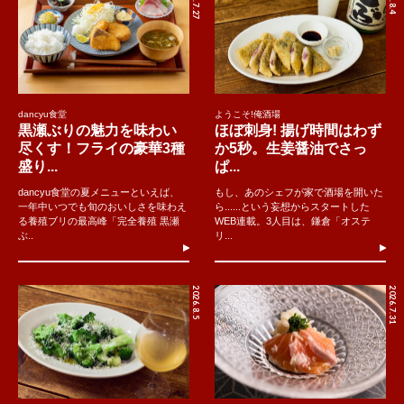
dancyu食堂
ようこそ!俺酒場
黒瀬ぶりの魅力を味わい
ほぼ刺身! 揚げ時間はわず
尽くす！フライの豪華3種
か5秒。生姜醤油でさっ
盛り...
ぱ...
dancyu食堂の夏メニューといえば、
もし、あのシェフが家で酒場を開いた
一年中いつでも旬のおいしさを味わえ
ら......という妄想からスタートした
る養殖ブリの最高峰「完全養殖 黒瀬
WEB連載。3人目は、鎌倉「オステ
ぶ..
リ...
2026.8.5
2026.7.31