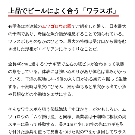
上品でビールによく合う「ワラスボ」
有明海は本連載の
ムツゴロウの回
でご紹介した通り、日本最大
の干潟であり、奇怪な魚介類が棲息することで知られている。
ワラスボもそのなかのひとつ。最大の特徴は受け口から歯をむ
き出した形相がエイリアンにそっくりなことだ。
全長40cmに達するウナギ型で左右の腹ビレが合わさって吸盤
の形をしている。体表には強いぬめりがあり体色は青みがかっ
ている。干潟の泥地に4～9個の入り口がある巣穴を掘って生活
する。干潮時は巣穴にひそみ、潮が満ちると巣穴から出て小魚
や貝類などの小動物をエサにする。
そんなワラスボを狙う伝統漁法「すぼかき」がおもしろい。ム
ツゴロウの「ムツ掛け漁」と同様、漁業者は干潮時に板状の潟
スキーに乗って移動する。長さ1mと少しの竿の先にカギを取
り付けた漁具を使って見当をつけた泥の中をかき回してワラス