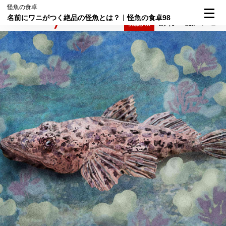
怪魚の食卓
名前にワニがつく絶品の怪魚とは？｜怪魚の食卓98
検索
メニュー
倶楽部入会
ログイン