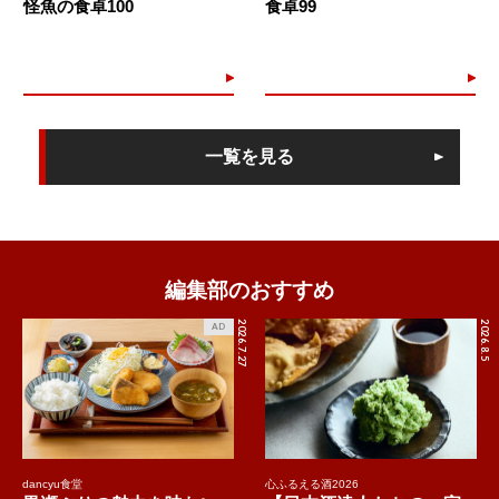
怪魚の食卓100
食卓99
一覧を見る
編集部のおすすめ
2026.7.27
2026.8.5
AD
dancyu食堂
心ふるえる酒2026