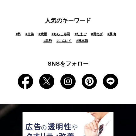
人気のキーワード
#
酢
#
生姜
#
焼酎
#
ちらし寿司
#
たまご
#
長ねぎ
#
豚肉
#
黒酢
#
にんにく
#
日本酒
SNSをフォロー