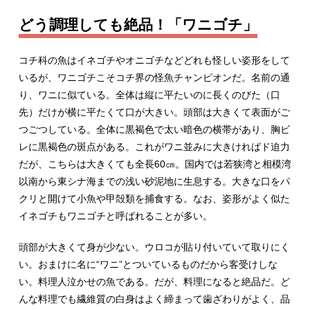
どう調理しても絶品！「ワニゴチ」
コチ科の魚はイネゴチやオニゴチなどどれも怪しい姿形をして
いるが、ワニゴチこそコチ界の怪魚チャンピオンだ。名前の通
り、ワニに似ている。全体は縦に平たいのに長くのびた（口
先）だけが横に平たくて口が大きい。頭部は大きくて表面がご
つごつしている。全体に黒褐色で太い暗色の横帯があり、胸ビ
レに黒褐色の斑点がある。これがワニ並みに大きければド迫力
だが、こちらは大きくても全長60㎝。国内では若狭湾と相模湾
以南から東シナ海までの浅い砂泥地に生息する。大きな口をパ
クリと開けて小魚や甲殻類を捕食する。なお、姿形がよく似た
イネゴチもワニゴチと呼ばれることが多い。
頭部が大きくて身が少ない。ウロコが貼り付いていて取りにく
い。おまけに名に“ワニ”とついているものだから客受けしな
い。料理人泣かせの魚である。だが、料理になると絶品だ。ど
んな料理でも繊維質の白身はよく締まって歯ざわりがよく、品