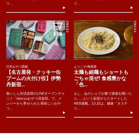
リ...
リ...
2026.8.2
2026.8.6
日本おやつ図鑑
ようこそ!俺酒場
【名古屋発・クッキー缶
太麺も細麺もショートも
ブームの火付け役】伊勢
ごちゃ混ぜ! 食感豊かな
丹新宿...
「色...
食いしん坊倶楽部のLINEオープンチャ
もし、あのシェフが家で酒場を開いた
ット「dancyuおやつ倶楽部」で、メ
ら......という妄想からスタートした
ンバーから寄せられた美味しいおや
WEB連載。3人目は、鎌倉「オステ
つ...
リ...