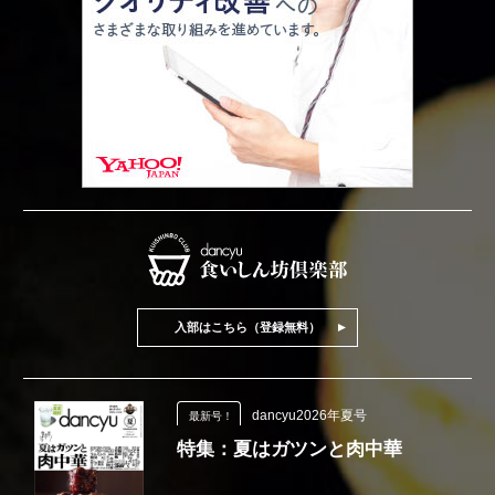
入部はこちら（登録無料）
dancyu2026年夏号
最新号！
特集：夏はガツンと肉中華