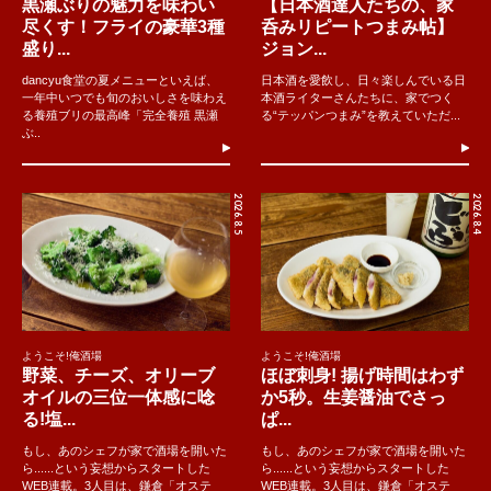
黒瀬ぶりの魅力を味わい
【日本酒達人たちの、家
尽くす！フライの豪華3種
呑みリピートつまみ帖】
盛り...
ジョン...
dancyu食堂の夏メニューといえば、
日本酒を愛飲し、日々楽しんでいる日
一年中いつでも旬のおいしさを味わえ
本酒ライターさんたちに、家でつく
る養殖ブリの最高峰「完全養殖 黒瀬
る“テッパンつまみ”を教えていただ...
ぶ..
2026.8.5
2026.8.4
ようこそ!俺酒場
ようこそ!俺酒場
野菜、チーズ、オリーブ
ほぼ刺身! 揚げ時間はわず
オイルの三位一体感に唸
か5秒。生姜醤油でさっ
る!塩...
ぱ...
もし、あのシェフが家で酒場を開いた
もし、あのシェフが家で酒場を開いた
ら......という妄想からスタートした
ら......という妄想からスタートした
WEB連載。3人目は、鎌倉「オステ
WEB連載。3人目は、鎌倉「オステ