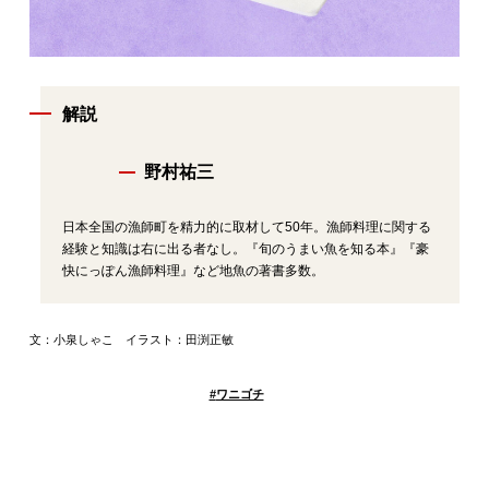
解説
野村祐三
日本全国の漁師町を精力的に取材して50年。漁師料理に関する
経験と知識は右に出る者なし。『旬のうまい魚を知る本』『豪
快にっぽん漁師料理』など地魚の著書多数。
文：小泉しゃこ イラスト：田渕正敏
#
ワニゴチ