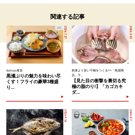
関連する記事
2026.7.27
2026.2.20
AD
dancyu食堂
刺身より旨い干物をつくる!〜「島源商
黒瀬ぶりの魅力を味わい尽
店」干..
【見た目の衝撃を裏切る究
くす！フライの豪華3種盛
極の脂のり!】「カゴカキ
り...
ダ...
2026.4.16
2026.8.7