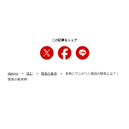
この記事をシェア
dancyu
読む
怪魚の食卓
名前にワニがつく絶品の怪魚とは？｜
怪魚の食卓98