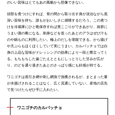
のいい旨味はとてもあの風貌から想像できない。
頭部を煮つけにすれば、骨の間から取り出す身が淡泊ながら底
深い旨味を持ち、誰もがおいしさに感嘆するだろう。この煮つ
けを冷蔵庫にひと晩保存すれば煮こごりができあがり、抜群に
うまい酒の肴になる。刺身などを造ったあとのアラはぜひ汁も
のや鍋ものに利用したい。極上のだしを堪能できる。から揚げ
や天ぷらもほくほくしていて実にうまい。カルパッチョでは白
身の上品な旨味がドレッシングの効果により一段と際立ってく
る。もちもちした歯ごたえとともにしっとりした甘みが広が
り、のどを通り過ぎたあとのさっぱり感にも好感が持てる。
ワニゴチは底引き網や刺し網漁で漁獲されるが、まとまった量
が水揚げされることはなく、広く流通していない。産地の店先
で見つけたらぜひ手に入れたい。
ワニゴチのカルパッチョ