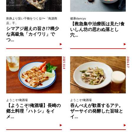
刺身より旨い干物をつくる!〜「島源商
健康dancyu
【救急集中治療医は見た!食
店」干..
シマアジ超えの旨さ!?稀少
いしん坊の思わぬ落とし
な高級魚「カイワリ」で
穴...
つ...
2025.11.4
2026.8.7
ようこそ!俺酒場
ようこそ!俺酒場
【ようこそ!俺酒場】長崎の
吞んべえが歓喜するアテ。
郷土料理「ハトシ」をイ
ザーサイの発酵した旨味と
メ...
イ...