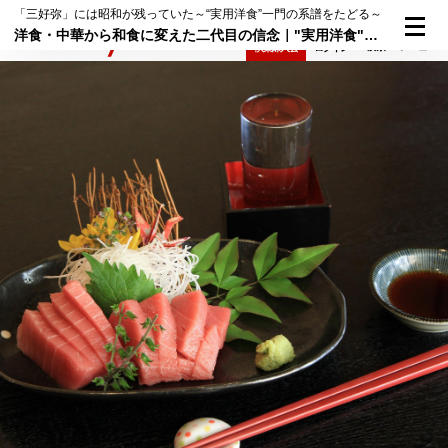
「三好弥」には昭和が残っていた～“実用洋食”一門の系譜をたどる～
洋食・中華から和食に変えた二代目の信念｜"実用洋食"三好弥一門の系譜をたどる⑧
検索
メニュー
倶楽部入会
ログイン