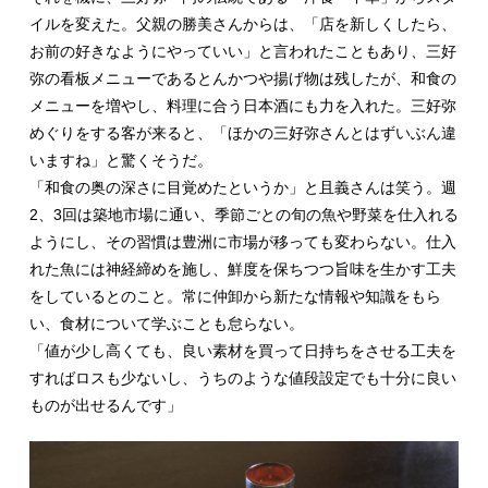
イルを変えた。父親の勝美さんからは、「店を新しくしたら、
お前の好きなようにやっていい」と言われたこともあり、三好
弥の看板メニューであるとんかつや揚げ物は残したが、和食の
メニューを増やし、料理に合う日本酒にも力を入れた。三好弥
めぐりをする客が来ると、「ほかの三好弥さんとはずいぶん違
いますね」と驚くそうだ。
「和食の奥の深さに目覚めたというか」と且義さんは笑う。週
2、3回は築地市場に通い、季節ごとの旬の魚や野菜を仕入れる
ようにし、その習慣は豊洲に市場が移っても変わらない。仕入
れた魚には神経締めを施し、鮮度を保ちつつ旨味を生かす工夫
をしているとのこと。常に仲卸から新たな情報や知識をもら
い、食材について学ぶことも怠らない。
「値が少し高くても、良い素材を買って日持ちをさせる工夫を
すればロスも少ないし、うちのような値段設定でも十分に良い
ものが出せるんです」