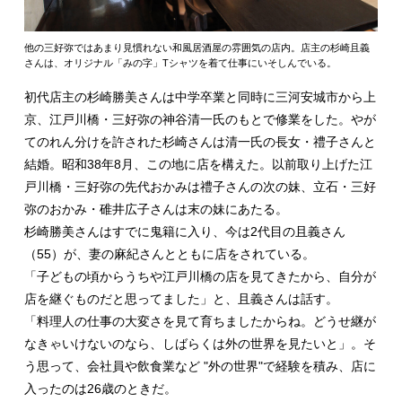
他の三好弥ではあまり見慣れない和風居酒屋の雰囲気の店内。店主の杉崎且義
さんは、オリジナル「みの字」Tシャツを着て仕事にいそしんでいる。
初代店主の杉崎勝美さんは中学卒業と同時に三河安城市から上
京、江戸川橋・三好弥の神谷清一氏のもとで修業をした。やが
てのれん分けを許された杉崎さんは清一氏の長女・禮子さんと
結婚。昭和38年8月、この地に店を構えた。以前取り上げた江
戸川橋・三好弥の先代おかみは禮子さんの次の妹、立石・三好
弥のおかみ・碓井広子さんは末の妹にあたる。
杉崎勝美さんはすでに鬼籍に入り、今は2代目の且義さん
（55）が、妻の麻紀さんとともに店をされている。
「子どもの頃からうちや江戸川橋の店を見てきたから、自分が
店を継ぐものだと思ってました」と、且義さんは話す。
「料理人の仕事の大変さを見て育ちましたからね。どうせ継が
なきゃいけないのなら、しばらくは外の世界を見たいと」。そ
う思って、会社員や飲食業など "外の世界"で経験を積み、店に
入ったのは26歳のときだ。