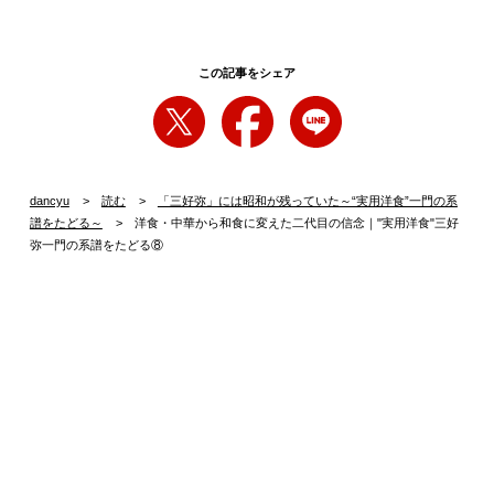
この記事をシェア
dancyu
読む
「三好弥」には昭和が残っていた～“実用洋食”一門の系
譜をたどる～
洋食・中華から和食に変えた二代目の信念｜"実用洋食"三好
弥一門の系譜をたどる⑧