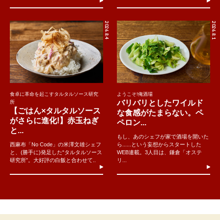
2026.8.4
2026.8.1
食卓に革命を起こすタルタルソース研究
ようこそ!俺酒場
バリバリとしたワイルド
所
【ごはん×タルタルソース
な食感がたまらない。ペ
がさらに進化!】赤玉ねぎ
ペロン...
と...
もし、あのシェフが家で酒場を開いた
西麻布「No Code」の米澤文雄シェフ
ら......という妄想からスタートした
と、(勝手に)発足した“タルタルソース
WEB連載。3人目は、鎌倉「オステ
研究所”。大好評の白飯と合わせて..
リ...