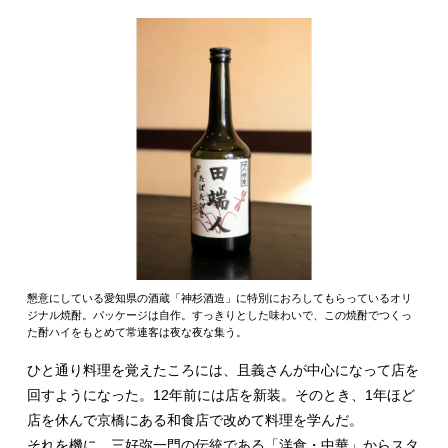
懇意にしている愛知県の酒蔵「神杉酒造」に特別におろしてもらっているオリ
ジナル焼酎。パッケージは自作。すっきりとした味わいで、この焼酎でつくっ
た酎ハイをもとめて常連客は夜な夜な集う。
ひと通り料理を覚えたころには、且義さんが中心になって店を
回すようになった。12年前には店を新装。そのとき、1年ほど
店を休んで京橋にある和食店で改めて料理を学んだ。
それを機に、三好弥一門の伝統である「洋食・中華」からスタ