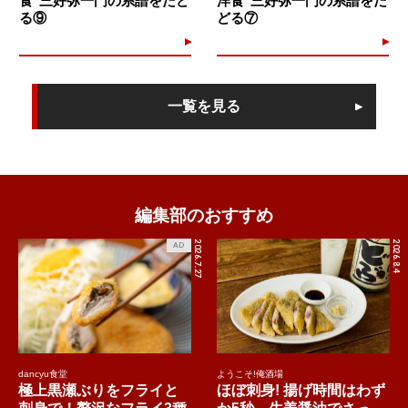
食"三好弥一門の系譜をたど
洋食"三好弥一門の系譜をた
る⑨
どる⑦
一覧を見る
編集部のおすすめ
2026.7.27
2026.8.4
AD
dancyu食堂
ようこそ!俺酒場
極上黒瀬ぶりをフライと
ほぼ刺身! 揚げ時間はわず