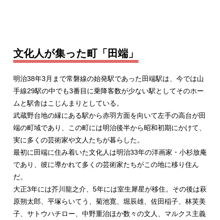
文化人が集った町「田端」
明治38年3月まで常磐線の始発駅であった田端駅は、今では山
手線29駅の中でも3番目に乗降客数が少ない駅としてそのホー
ムと駅舎はこじんまりとしている。
武蔵野台地の縁にある駅から赤羽方面を向いて左手の高台が田
端の町域であり、この町には明治後半から昭和初期にかけて、
実に多くの芸術家や文人たちが暮らした。
最初に田端に住み着いた文化人は明治33年の洋画家・小杉放庵
であり、彼に導かれて多くの芸術家たちがこの地に移り住ん
だ。
大正3年には芥川龍之介、5年には室生犀星が移住。その後は萩
原朔太郎、平塚らいてう、菊池寛、堀辰雄、佐田稲子、林芙美
子、サトウハチロー、中野重治ほか数々の文人、マルクス主義