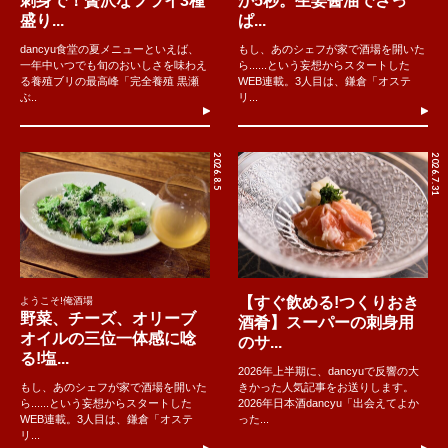
刺身で！贅沢なフライ3種
か5秒。生姜醤油でさっ
盛り...
ぱ...
dancyu食堂の夏メニューといえば、
もし、あのシェフが家で酒場を開いた
一年中いつでも旬のおいしさを味わえ
ら......という妄想からスタートした
る養殖ブリの最高峰「完全養殖 黒瀬
WEB連載。3人目は、鎌倉「オステ
ぶ..
リ...
2026.8.5
2026.7.31
【すぐ飲める!つくりおき
ようこそ!俺酒場
野菜、チーズ、オリーブ
酒肴】スーパーの刺身用
オイルの三位一体感に唸
のサ...
る!塩...
2026年上半期に、dancyuで反響の大
もし、あのシェフが家で酒場を開いた
きかった人気記事をお送りします。
ら......という妄想からスタートした
2026年日本酒dancyu「出会えてよか
WEB連載。3人目は、鎌倉「オステ
った...
リ...