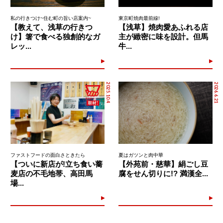
私の行きつけ~住む町の旨い店案内~
東京町焼肉最前線!
【教えて、浅草の行きつ
【浅草】焼肉愛あふれる店
け】箸で食べる独創的なガ
主が緻密に味を設計。但馬
レッ...
牛...
2025.10.4
2026.6.21
ファストフードの面白さときたら
夏はガツンと肉中華
【ついに新店が!立ち食い蕎
【外苑前・慈華】絹ごし豆
麦店の不毛地帯、高田馬
腐をせん切りに!? 満漢全...
場...