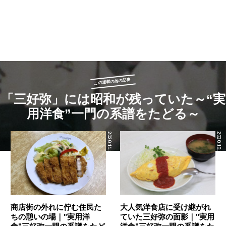
この連載の他の記事
「三好弥」には昭和が残っていた～“実
用洋食”一門の系譜をたどる～
2020.11.24
2020.10.27
商店街の外れに佇む住民た
大人気洋食店に受け継がれ
ちの憩いの場｜"実用洋
ていた三好弥の面影｜"実用