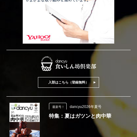
入部はこちら（登録無料）
dancyu2026年夏号
最新号！
特集：夏はガツンと肉中華