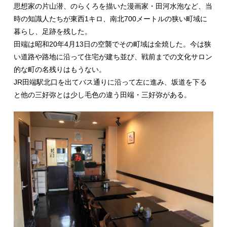
思想家の片山潜、のらくろを描いた漫画家・田河水泡など、当
時の知識人たちが東西1キロ、南北700メートルの狭い町域に
暮らし、足跡を残した。
田端は昭和20年4月13日の空襲でその町域は全焼した。今は狭
い道路や路地に沿って住宅が建ち並び、戦前までの文化サロン
的な町の名残りはもうない。
JR田端駅北口を出てバス通りに沿って左に進み、坂道を下る
と他の三好弥とは少し毛色の違う田端・三好弥がある。