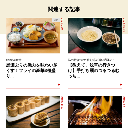
関連する記事
2026.7.27
2025.10.31
AD
dancyu食堂
私の行きつけ~住む町の旨い店案内~
黒瀬ぶりの魅力を味わい尽
【教えて、浅草の行きつ
くす！フライの豪華3種盛
け】手打ち麺のつるつるむ
り...
っち...
2025.11.6
2026.8.5