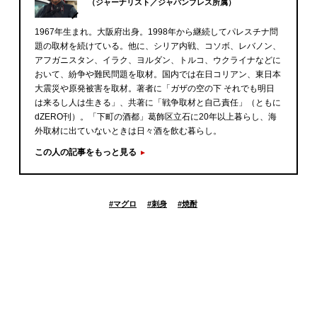
（ジャーナリスト／ジャパンプレス所属）
1967年生まれ。大阪府出身。1998年から継続してパレスチナ問
題の取材を続けている。他に、シリア内戦、コソボ、レバノン、
アフガニスタン、イラク、ヨルダン、トルコ、ウクライナなどに
おいて、紛争や難民問題を取材。国内では在日コリアン、東日本
大震災や原発被害を取材。著者に「ガザの空の下 それでも明日
は来るし人は生きる」、共著に「戦争取材と自己責任」（ともに
dZERO刊）。「下町の酒都」葛飾区立石に20年以上暮らし、海
外取材に出ていないときは日々酒を飲む暮らし。
この人の記事をもっと見る
#
マグロ
#
刺身
#
焼酎