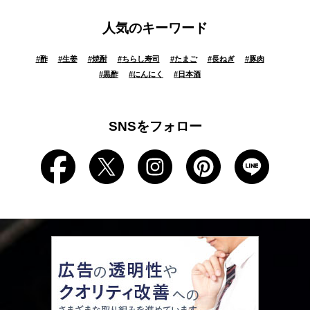
人気のキーワード
#
酢
#
生姜
#
焼酎
#
ちらし寿司
#
たまご
#
長ねぎ
#
豚肉
#
黒酢
#
にんにく
#
日本酒
SNSをフォロー