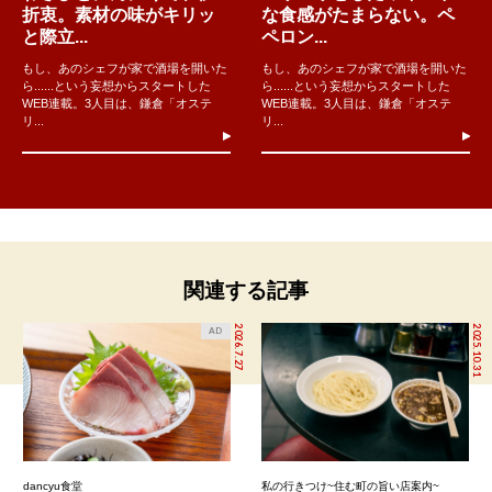
折衷。素材の味がキリッ
な食感がたまらない。ペ
と際立...
ペロン...
もし、あのシェフが家で酒場を開いた
もし、あのシェフが家で酒場を開いた
ら......という妄想からスタートした
ら......という妄想からスタートした
WEB連載。3人目は、鎌倉「オステ
WEB連載。3人目は、鎌倉「オステ
リ...
リ...
関連する記事
2026.7.27
2025.10.31
AD
dancyu食堂
私の行きつけ~住む町の旨い店案内~