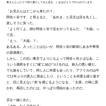
奥さんとふたりで切り盛りしてきた店を、いまはひとりでやられています。
「お兄さんはどこから来たの？」
阿佐ヶ谷です、と答えると、「あれま」と店主は目を丸くし、
楽しそうに笑った。
「よく行くよ。姉が阿佐ヶ谷で店をやってるんだ。『大福』っ
て店」
「えっ、『大福』？」
あるある。入ったことはないが、阿佐ヶ谷の駅前にある中華系
の居酒屋だ。
しかし、この広い東京でよりにもよって阿佐ヶ谷とはなあ。こ
ういう偶然をすぐに“縁”に結びつけるのは、旅人の悪い癖だ。
でも旅をしていて、同じ人に何度も会ったり、アフリカの山中
で11年ぶりの恩人に再会したり、ということを何度も繰り返す
と、目に見えない“糸”を感じるようになる。「太源」の味に惹
かれ、再訪したのには、やっぱり理由があったのだ。
店を一緒に出た。
「それ、なんですか？」