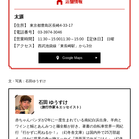
店舗情報
太源
【住所】
東京都豊島区長崎4‐33‐17
【電話番号】
03‐3974‐3046
【営業時間】
【定休日】
11:30～15:0011:30～15:00
日曜
【アクセス】
西武池袋線「東長崎駅」から3分
Google Maps
文・写真：石田ゆうすけ
石田 ゆうすけ
（旅行作家＆エッセイスト）
赤ちゃんパンダが2年に一度生まれている南紀白浜出身。羊肉と
ワインと鰯とあんみつと麺全般が好き。著書の自転車世界一周紀
行『行かずに死ねるか！』（幻冬舎文庫）は国内外で25万部超
え。ほかに世界の食べ物エッセイ『洗面器でヤギごはん』（幻冬