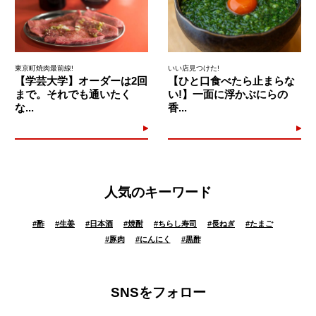
東京町焼肉最前線!
いい店見つけた!
【学芸大学】オーダーは2回
【ひと口食べたら止まらな
まで。それでも通いたく
い!】一面に浮かぶにらの
な...
香...
人気のキーワード
#
酢
#
生姜
#
日本酒
#
焼酎
#
ちらし寿司
#
長ねぎ
#
たまご
#
豚肉
#
にんにく
#
黒酢
SNSをフォロー