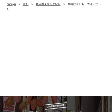
dancyu
読む
麺店ポタリング紀行
長崎は今日も「太源」だっ
た。
この連載の他の記事