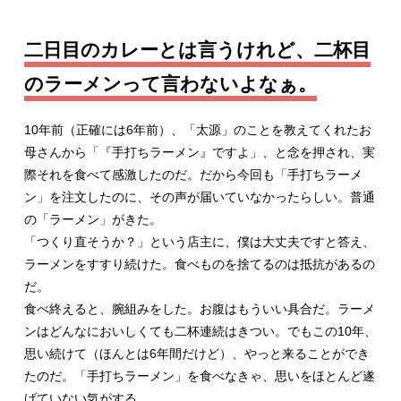
二日目のカレーとは言うけれど、二杯目
のラーメンって言わないよなぁ。
10年前（正確には6年前）、「太源」のことを教えてくれたお
母さんから「『手打ちラーメン』ですよ」、と念を押され、実
際それを食べて感激したのだ。だから今回も「手打ちラーメ
ン」を注文したのに、その声が届いていなかったらしい。普通
の「ラーメン」がきた。
「つくり直そうか？」という店主に、僕は大丈夫ですと答え、
ラーメンをすすり続けた。食べものを捨てるのは抵抗があるの
だ。
食べ終えると、腕組みをした。お腹はもういい具合だ。ラーメ
ンはどんなにおいしくても二杯連続はきつい。でもこの10年、
思い続けて（ほんとは6年間だけど）、やっと来ることができ
たのだ。「手打ちラーメン」を食べなきゃ、思いをほとんど遂
げていない気がする。