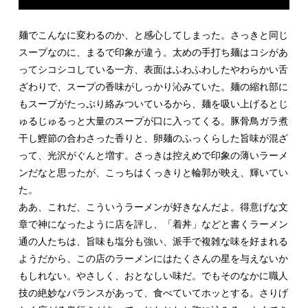
麺でこんなに変わるのか、と感心してしまった。さっきと同じ
スープなのに、まるで印象が違う。太めの手打ち麺はコシがあ
ってシコシコしている一方、表面はふわふわしたやわらかい舌
ざわりで、スープの香味がしっかり沁みていた。麺の縮れ部に
もスープがたっぷり絡みついているから、麺を吸い上げるとじ
ゅるじゅるっと大量のスープが口に入ってくる。豚骨鳥ガラ煮
干し鰹節の合わさった香りと、卵麺のふっくらした旨味が混ざ
って、光沢がぐんと増す。さっきは控えめで印象の薄いラーメ
ンだなと思ったが、こっちはくっきりと輪郭が映え、輝いてい
た。
ああ、これだ、こういうラーメンが好きなんだよ。得意げな文
章で神になったように店を評し、「着丼」などと書くラーメン
通の人たちは、旨味も塩分も強い、派手で複雑な味を好まれる
ようだから、この店のラーメンにはたくさんの星を与えないか
もしれない。やさしく、おとなしい味だ。でもそのなかに職人
技の絶妙なバランスがあって、食べていてホッとする。さりげ