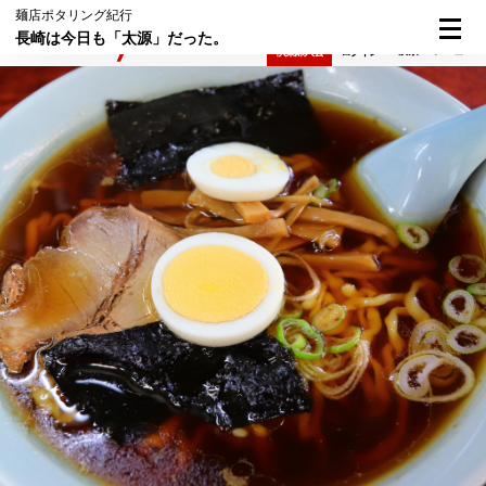
麺店ポタリング紀行
長崎は今日も「太源」だった。
検索
メニュー
倶楽部入会
ログイン