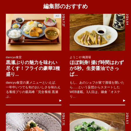
編集部のおすすめ
2026.7.27
2026.8.4
AD
dancyu食堂
ようこそ!俺酒場
黒瀬ぶりの魅力を味わい
ほぼ刺身! 揚げ時間はわず
尽くす！フライの豪華3種
か5秒。生姜醤油でさっ
盛り...
ぱ...
dancyu食堂の夏メニューといえば、
もし、あのシェフが家で酒場を開いた
一年中いつでも旬のおいしさを味わえ
ら......という妄想からスタートした
る養殖ブリの最高峰「完全養殖 黒瀬
WEB連載。3人目は、鎌倉「オステ
ぶ..
リ...
2026.7.31
2026.8.5