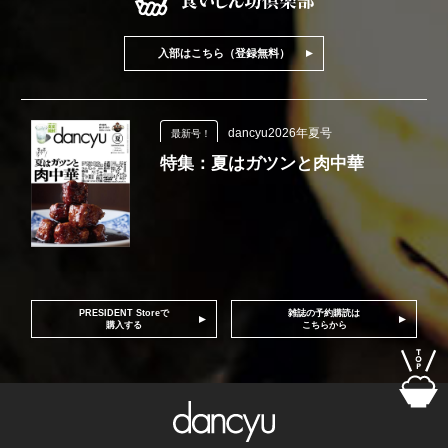
入部はこちら（登録無料）
dancyu2026年夏号
最新号！
特集：夏はガツンと肉中華
PRESIDENT Storeで
雑誌の予約購読は
購入する
こちらから