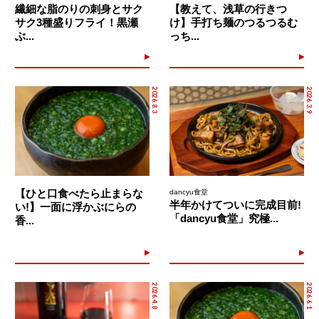
繊細な脂のりの刺身とサク
【教えて、浅草の行きつ
サク3種盛りフライ！黒瀬
け】手打ち麺のつるつるむ
ぶ...
っち...
2026.8.3
2026.3.9
【ひと口食べたら止まらな
dancyu食堂
半年かけてついに完成目前!
い!】一面に浮かぶにらの
「dancyu食堂」究極...
香...
2026.4.8
2026.6.1