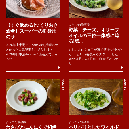
【すぐ飲める!つくりおき
ようこそ!俺酒場
野菜、チーズ、オリーブ
酒肴】スーパーの刺身用
オイルの三位一体感に唸
のサ...
る!塩...
2026年上半期に、dancyuで反響の大
きかった人気記事をお送りします。
もし、あのシェフが家で酒場を開いた
2026年日本酒dancyu「出会えてよか
ら......という妄想からスタートした
った...
WEB連載。3人目は、鎌倉「オステ
リ...
2026.8.3
2026.8.1
ようこそ!俺酒場
ようこそ!俺酒場
わさびとにんにくで和伊
バリバリとしたワイルド