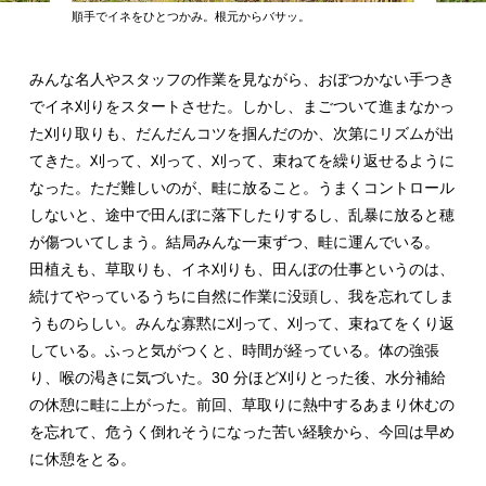
順手でイネをひとつかみ。根元からバサッ。
みんな名人やスタッフの作業を見ながら、おぼつかない手つき
でイネ刈りをスタートさせた。しかし、まごついて進まなかっ
た刈り取りも、だんだんコツを掴んだのか、次第にリズムが出
てきた。刈って、刈って、刈って、束ねてを繰り返せるように
なった。ただ難しいのが、畦に放ること。うまくコントロール
しないと、途中で田んぼに落下したりするし、乱暴に放ると穂
が傷ついてしまう。結局みんな一束ずつ、畦に運んでいる。
田植えも、草取りも、イネ刈りも、田んぼの仕事というのは、
続けてやっているうちに自然に作業に没頭し、我を忘れてしま
うものらしい。みんな寡黙に刈って、刈って、束ねてをくり返
している。ふっと気がつくと、時間が経っている。体の強張
り、喉の渇きに気づいた。30 分ほど刈りとった後、水分補給
の休憩に畦に上がった。前回、草取りに熱中するあまり休むの
を忘れて、危うく倒れそうになった苦い経験から、今回は早め
に休憩をとる。