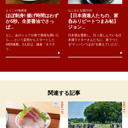
ようこそ!俺酒場
心ふるえる酒2026
ほぼ刺身! 揚げ時間はわず
【日本酒達人たちの、家
か5秒。生姜醤油でさっ
呑みリピートつまみ帖】
ぱ...
ジョン...
もし、あのシェフが家で酒場を開いた
日本酒を愛飲し、日々楽しんでいる日
ら......という妄想からスタートした
本酒ライターさんたちに、家でつく
WEB連載。3人目は、鎌倉「オステ
る“テッパンつまみ”を教えていただ...
リ...
関連する記事
2026.7.27
2025.9.3
AD