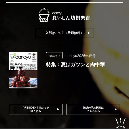
入部はこちら（登録無料）
dancyu2026年夏号
最新号！
特集：夏はガツンと肉中華
PRESIDENT Storeで
雑誌の予約購読は
購入する
こちらから