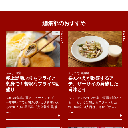
編集部のおすすめ
2026.7.27
2026.8.7
AD
dancyu食堂
ようこそ!俺酒場
極上黒瀬ぶりをフライと
吞んべえが歓喜するア
刺身で！贅沢なフライ3種
テ。ザーサイの発酵した
盛り...
旨味とイ...
dancyu食堂の夏メニューといえば、
もし、あのシェフが家で酒場を開いた
一年中いつでも旬のおいしさを味わえ
ら......という妄想からスタートした
る養殖ブリの最高峰「完全養殖 黒瀬
WEB連載。3人目は、鎌倉「オステ
ぶ..
リ...