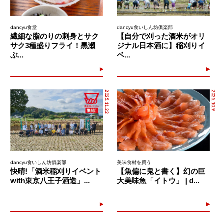
dancyu食堂
dancyu食いしん坊俱楽部
繊細な脂のりの刺身とサク
【自分で刈った酒米がオリ
サク3種盛りフライ！黒瀬
ジナル日本酒に】稲刈りイ
ぶ...
ベ...
2025.11.22
2025.10.9
dancyu食いしん坊俱楽部
美味食材を買う
快晴!「酒米稲刈りイベント
【魚偏に鬼と書く】幻の巨
with東京八王子酒造」...
大美味魚「イトウ」 | d...