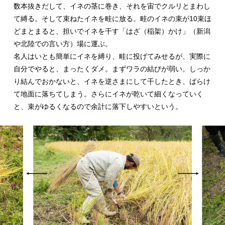
数本抜きだして、イネの茎に巻き、それを宙でクルリとまわし
て縛る。そして束ねたイネを畦に放る。畦のイネの束が10束ほ
どまとまると、担いでイネを干す「はざ（稲架）かけ」（新潟
や北陸での言い方）場に運ぶ。
名人はいとも簡単にイネを縛り、畦に投げてみせるが、実際に
自分でやると、まったくダメ。まずワラの結びが弱い。しっか
り結んでおかないと、イネを逆さまにして干したとき、ばらけ
て地面に落ちてしまう。さらにイネが乾いて細くなっていく
と、束がゆるくなるので余計に落下しやすいという。