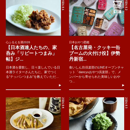
2026.8.6
2026.8.2
心ふるえる酒2026
日本おやつ図鑑
【日本酒達人たちの、家
【名古屋発・クッキー缶
呑み「リピートつまみ」
ブームの火付け役】伊勢
帖】ジ...
丹新宿...
日本酒を愛飲し、日々楽しんでいる日
食いしん坊倶楽部のLINEオープンチャ
本酒ライターさんたちに、家でつく
ット「dancyuおやつ倶楽部」で、メ
る“テッパンつまみ”を教えていただ...
ンバーから寄せられた美味しいおや
つ...
2026.8.4
2026.8.5