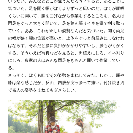
いったい、みんなとどこが違うんだろう？すると、あることに
気づいた。足を開く幅がぼくよりずっと広いのだ。ぼくが腰幅
くらいに開いて、膝を曲げながら作業をするところを、名人は
両足をぐっと大きく開いて、足を踏ん張りイネを鎌で刈り取っ
ていく。ああ、これが正しい姿勢なんだと気づいた。開く両足
の幅が狭く腰の位置が高いと、上体をぐっと前屈みにしなけれ
ばならず、それだと腰に負担がかかりやすいし、膝もがくがく
する。そういえば写真などを見ると、田植えにしろ、イネ刈り
にしろ、農家の人はみんな両足をきちんと開いて作業してい
る。
さっそく、ぼくも畦でその姿勢をまねしてみた。しかし、腰や
膝は楽な感じだが、反面、内股が突っ張って痛い。付け焼き刃
で名人の姿勢をまねてもダメらしい。