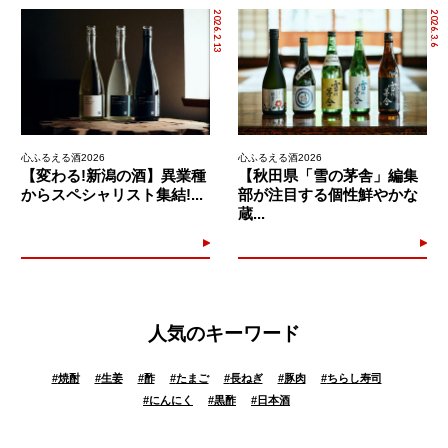
2026.2.13
2026.3.6
心ふるえる酒2026
心ふるえる酒2026
【変わる!新潟の酒】異業種
【秋田県「雪の茅舎」編集
からスペシャリスト集結!...
部が注目する個性鮮やかな
蔵...
人気のキーワード
#
焼酎
#
生姜
#
酢
#
たまご
#
長ねぎ
#
豚肉
#
ちらし寿司
#
にんにく
#
黒酢
#
日本酒