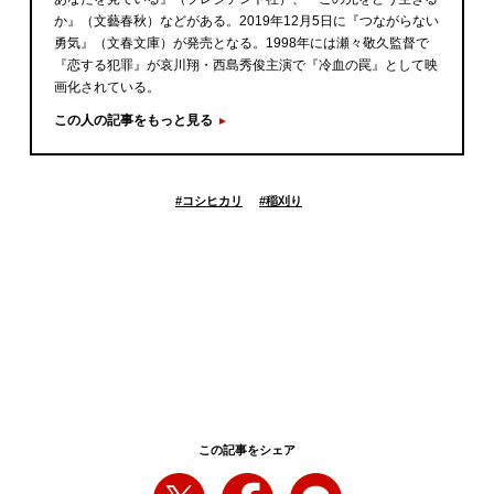
か』（文藝春秋）などがある。2019年12月5日に『つながらない
勇気』（文春文庫）が発売となる。1998年には瀬々敬久監督で
『恋する犯罪』が哀川翔・西島秀俊主演で『冷血の罠』として映
画化されている。
この人の記事をもっと見る
#
コシヒカリ
#
稲刈り
この記事をシェア