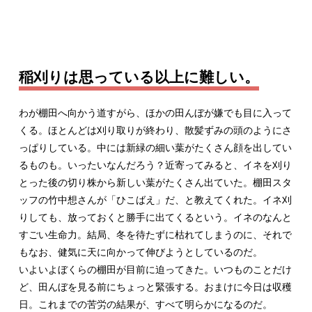
稲刈りは思っている以上に難しい。
わが棚田へ向かう道すがら、ほかの田んぼが嫌でも目に入って
くる。ほとんどは刈り取りが終わり、散髪ずみの頭のようにさ
っぱりしている。中には新緑の細い葉がたくさん顔を出してい
るものも。いったいなんだろう？近寄ってみると、イネを刈り
とった後の切り株から新しい葉がたくさん出ていた。棚田スタ
ッフの竹中想さんが「ひこばえ」だ、と教えてくれた。イネ刈
りしても、放っておくと勝手に出てくるという。イネのなんと
すごい生命力。結局、冬を待たずに枯れてしまうのに、それで
もなお、健気に天に向かって伸びようとしているのだ。
いよいよぼくらの棚田が目前に迫ってきた。いつものことだけ
ど、田んぼを見る前にちょっと緊張する。おまけに今日は収穫
日。これまでの苦労の結果が、すべて明らかになるのだ。