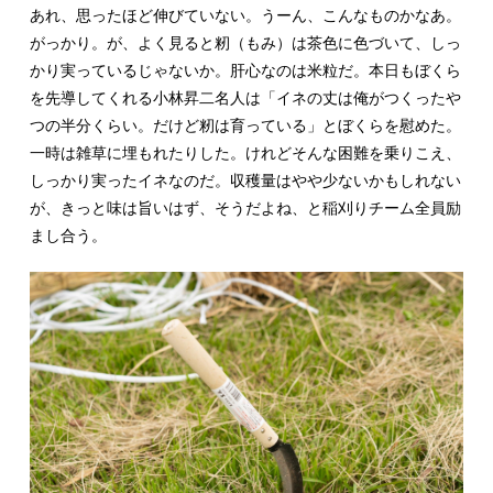
あれ、思ったほど伸びていない。うーん、こんなものかなあ。
がっかり。が、よく見ると籾（もみ）は茶色に色づいて、しっ
かり実っているじゃないか。肝心なのは米粒だ。本日もぼくら
を先導してくれる小林昇二名人は「イネの丈は俺がつくったや
つの半分くらい。だけど籾は育っている」とぼくらを慰めた。
一時は雑草に埋もれたりした。けれどそんな困難を乗りこえ、
しっかり実ったイネなのだ。収穫量はやや少ないかもしれない
が、きっと味は旨いはず、そうだよね、と稲刈りチーム全員励
まし合う。