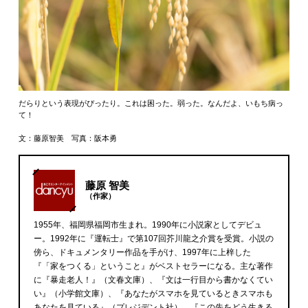
だらりという表現がぴったり。これは困った。弱った。なんだよ、いもち病っ
て！
文：藤原智美 写真：阪本勇
藤原 智美
（作家）
1955年、福岡県福岡市生まれ。1990年に小説家としてデビュ
ー。1992年に『運転士』で第107回芥川龍之介賞を受賞。小説の
傍ら、ドキュメンタリー作品を手がけ、1997年に上梓した
『「家をつくる」ということ』がベストセラーになる。主な著作
に『暴走老人！』（文春文庫）、『文は一行目から書かなくてい
い』（小学館文庫）、『あなたがスマホを見ているときスマホも
あなたを見ている』（プレジデント社）、『この先をどう生きる