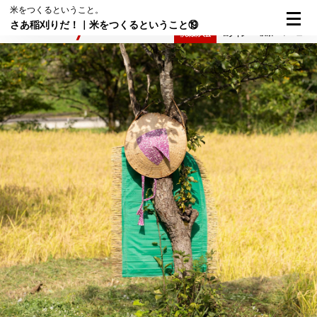
米をつくるということ。
さあ稲刈りだ！｜米をつくるということ⑲
検索
メニュー
倶楽部入会
ログイン