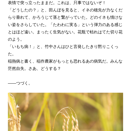
表情で突っ立ったままだ。これは、只事ではないぞ！
「どうしたの？」と、田んぼを見ると、イネの穂先が力なくだ
らり垂れて、かろうじて茎と繋がっていた。どのイネも情けな
い姿をさらしていた。「たわわに実る」という弾力のある感じ
とはほど遠い。まったく生気がない。花瓶で枯れはてた切り花
のよう。
「いもち病！」と、竹中さんはひと言発したきり黙りこくっ
た。
稲熱病と書く、稲作農家がもっとも恐れるあの病気だ。みんな
茫然自失。さあ、どうする？
――つづく。