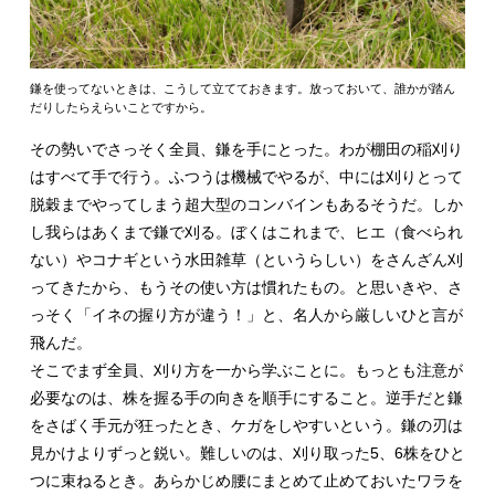
鎌を使ってないときは、こうして立てておきます。放っておいて、誰かが踏ん
だりしたらえらいことですから。
その勢いでさっそく全員、鎌を手にとった。わが棚田の稲刈り
はすべて手で行う。ふつうは機械でやるが、中には刈りとって
脱穀までやってしまう超大型のコンバインもあるそうだ。しか
し我らはあくまで鎌で刈る。ぼくはこれまで、ヒエ（食べられ
ない）やコナギという水田雑草（というらしい）をさんざん刈
ってきたから、もうその使い方は慣れたもの。と思いきや、さ
っそく「イネの握り方が違う！」と、名人から厳しいひと言が
飛んだ。
そこでまず全員、刈り方を一から学ぶことに。もっとも注意が
必要なのは、株を握る手の向きを順手にすること。逆手だと鎌
をさばく手元が狂ったとき、ケガをしやすいという。鎌の刃は
見かけよりずっと鋭い。難しいのは、刈り取った5、6株をひと
つに束ねるとき。あらかじめ腰にまとめて止めておいたワラを