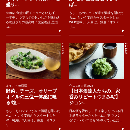
盛り...
ぱ...
dancyu食堂の夏メニューといえば、
もし、あのシェフが家で酒場を開いた
一年中いつでも旬のおいしさを味わえ
ら......という妄想からスタートした
る養殖ブリの最高峰「完全養殖 黒瀬
WEB連載。3人目は、鎌倉「オステ
ぶ..
リ...
2026.8.5
2026.8.5
ようこそ!俺酒場
心ふるえる酒2026
野菜、チーズ、オリーブ
【日本酒達人たちの、家
オイルの三位一体感に唸
呑みリピートつまみ帖】
る!塩...
ジョン...
もし、あのシェフが家で酒場を開いた
日本酒を愛飲し、日々楽しんでいる日
ら......という妄想からスタートした
本酒ライターさんたちに、家でつく
WEB連載。3人目は、鎌倉「オステ
る“テッパンつまみ”を教えていただ...
リ...