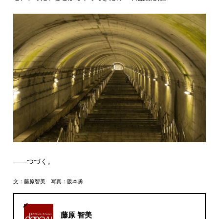
――つづく。
文：藤原智美 写真：阪本勇
藤原 智美