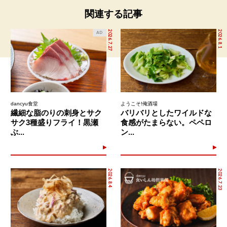
関連する記事
2026.7.27
2026.8.1
AD
dancyu食堂
ようこそ!俺酒場
繊細な脂のりの刺身とサク
バリバリとしたワイルドな
サク3種盛りフライ！黒瀬
食感がたまらない。ペペロ
ぶ...
ン...
2026.8.4
2026.7.23