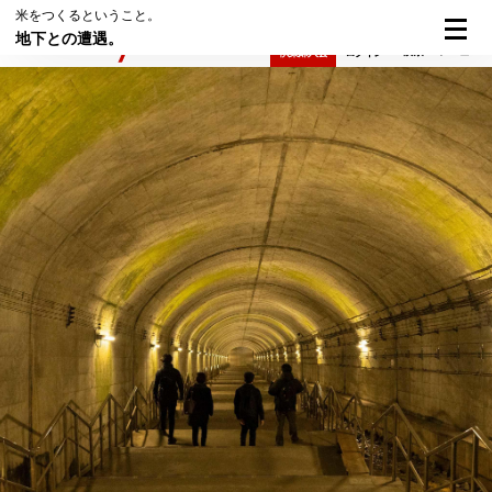
米をつくるということ。
地下との遭遇。
検索
メニュー
倶楽部入会
ログイン