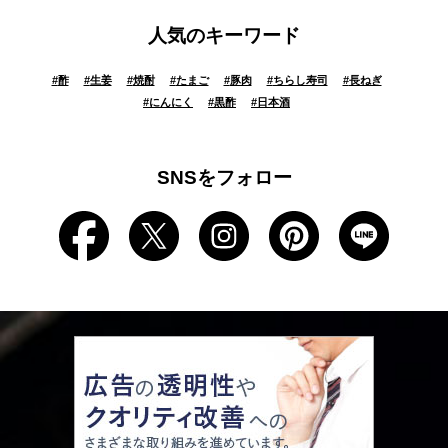
人気のキーワード
#
酢
#
生姜
#
焼酎
#
たまご
#
豚肉
#
ちらし寿司
#
長ねぎ
#
にんにく
#
黒酢
#
日本酒
SNSをフォロー