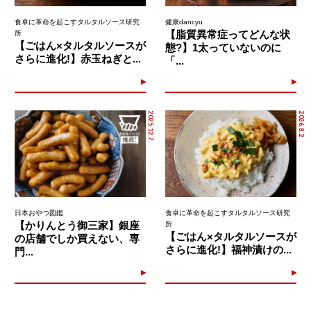
食卓に革命を起こすタルタルソース研究
健康dancyu
【脂質異常症ってどんな状
所
【ごはん×タルタルソースが
態?】1太っていないのに
さらに進化!】赤玉ねぎと...
「...
2025.12.7
2026.8.2
日本おやつ図鑑
食卓に革命を起こすタルタルソース研究
【かりんとう御三家】銀座
所
【ごはん×タルタルソースが
の店舗でしか買えない、専
さらに進化!】福神漬けの...
門...