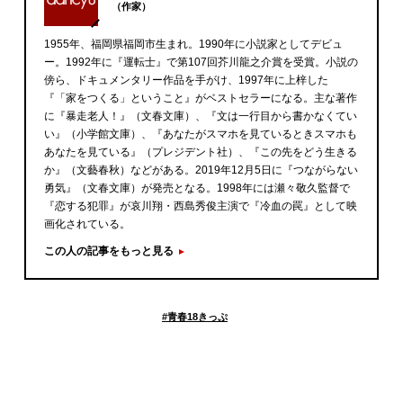
（作家）
1955年、福岡県福岡市生まれ。1990年に小説家としてデビュ
ー。1992年に『運転士』で第107回芥川龍之介賞を受賞。小説の
傍ら、ドキュメンタリー作品を手がけ、1997年に上梓した
『「家をつくる」ということ』がベストセラーになる。主な著作
に『暴走老人！』（文春文庫）、『文は一行目から書かなくてい
い』（小学館文庫）、『あなたがスマホを見ているときスマホも
あなたを見ている』（プレジデント社）、『この先をどう生きる
か』（文藝春秋）などがある。2019年12月5日に『つながらない
勇気』（文春文庫）が発売となる。1998年には瀬々敬久監督で
『恋する犯罪』が哀川翔・西島秀俊主演で『冷血の罠』として映
画化されている。
この人の記事をもっと見る
#
青春18きっぷ