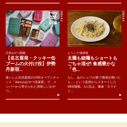
2026.8.2
2026.8.6
日本おやつ図鑑
ようこそ!俺酒場
【名古屋発・クッキー缶
太麺も細麺もショートも
ブームの火付け役】伊勢
ごちゃ混ぜ! 食感豊かな
丹新宿...
「色...
食いしん坊倶楽部のLINEオープンチャ
もし、あのシェフが家で酒場を開いた
ット「dancyuおやつ倶楽部」で、メ
ら......という妄想からスタートした
ンバーから寄せられた美味しいおや
WEB連載。3人目は、鎌倉「オステ
つ...
リ...