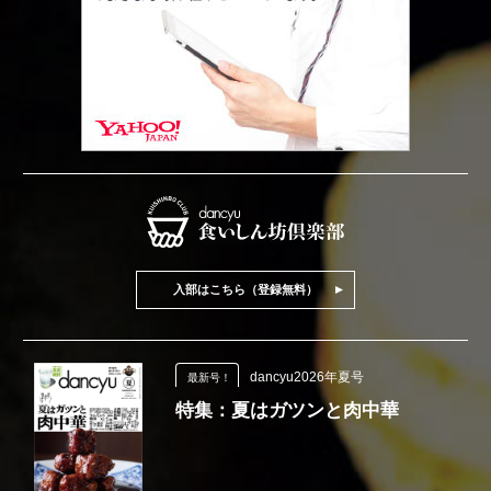
入部はこちら（登録無料）
dancyu2026年夏号
最新号！
特集：夏はガツンと肉中華