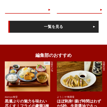
一覧を見る
編集部のおすすめ
2026.7.27
2026.8.4
AD
dancyu食堂
ようこそ!俺酒場
黒瀬ぶりの魅力を味わい
ほぼ刺身! 揚げ時間はわず
尽くす！フライの豪華3種
か5秒。生姜醤油でさっ