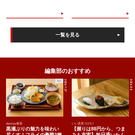
一覧を見る
編集部のおすすめ
2026.7.27
2026.8.8
AD
dancyu食堂
いい店見つけた!
黒瀬ぶりの魅力を味わい
【握りは88円から、つま
尽くす！フライの豪華3種
みも充実】毎日通いたく