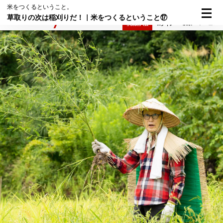
米をつくるということ。
草取りの次は稲刈りだ！｜米をつくるということ⑰
検索
メニュー
倶楽部入会
ログイン