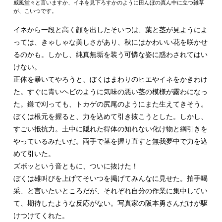
威風堂々と言いますか、イネを見下ろすかのように田んぼの真ん中に立つ雑草
が、こいつです。
イネから一段と高く顔を出したそいつは、葉と茎が見ようによ
っては、きゃしゃな美しさがあり、秋にはかわいい花を咲かせ
るのかも。しかし、純真無垢を装う可憐な姿に惑わされてはい
けない。
正体を暴いてやろうと、ぼくはまわりのヒエやイネをかきわけ
た。すぐに青いヘビのように気味の悪い茎の模様が露わになっ
た。鎌で刈っても、トカゲの尻尾のようにまた生えてきそう。
ぼくは根元を握ると、力を込めて引き抜こうとした。しかし、
すごい抵抗力。土中に隠れた得体の知れない化け物と綱引きを
やっているみたいだ。両手で茎を握り直すと無我夢中で力を込
めて引いた。
ズボッという音ともに、ついに抜けた！
ぼくは雄叫びを上げてそいつを掲げてみんなに見せた。拍手喝
采、と言いたいところだが、それぞれ自分の作業に集中してい
て、期待したような反応がない。写真家の阪本勇さんだけが駆
けつけてくれた。