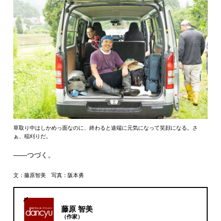
草取り中はしかめっ面なのに、終わると途端に元気になって笑顔になる。さ
ぁ、稲刈りだ。
――つづく。
文：藤原智美 写真：阪本勇
藤原 智美
（作家）