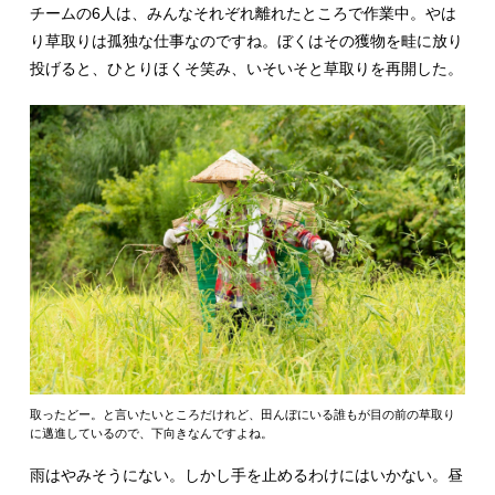
チームの6人は、みんなそれぞれ離れたところで作業中。やは
り草取りは孤独な仕事なのですね。ぼくはその獲物を畦に放り
投げると、ひとりほくそ笑み、いそいそと草取りを再開した。
取ったどー。と言いたいところだけれど、田んぼにいる誰もが目の前の草取り
に邁進しているので、下向きなんですよね。
雨はやみそうにない。しかし手を止めるわけにはいかない。昼