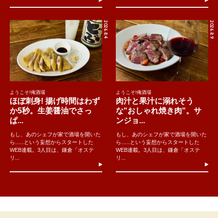
2026.8.4
2026.8.9
ようこそ!俺酒場
ようこそ!俺酒場
ほぼ刺身! 揚げ時間はわず
肉汁と果汁に溺れそう
か5秒。生姜醤油でさっ
な"おしゃれ焼き肉"。サ
ぱ...
ンジョ...
もし、あのシェフが家で酒場を開いた
もし、あのシェフが家で酒場を開いた
ら......という妄想からスタートした
ら......という妄想からスタートした
WEB連載。3人目は、鎌倉「オステ
WEB連載。3人目は、鎌倉「オステ
リ...
リ...