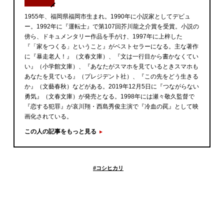
1955年、福岡県福岡市生まれ。1990年に小説家としてデビュ
ー。1992年に『運転士』で第107回芥川龍之介賞を受賞。小説の
傍ら、ドキュメンタリー作品を手がけ、1997年に上梓した
『「家をつくる」ということ』がベストセラーになる。主な著作
に『暴走老人！』（文春文庫）、『文は一行目から書かなくてい
い』（小学館文庫）、『あなたがスマホを見ているときスマホも
あなたを見ている』（プレジデント社）、『この先をどう生きる
か』（文藝春秋）などがある。2019年12月5日に『つながらない
勇気』（文春文庫）が発売となる。1998年には瀬々敬久監督で
『恋する犯罪』が哀川翔・西島秀俊主演で『冷血の罠』として映
画化されている。
この人の記事をもっと見る
#
コシヒカリ