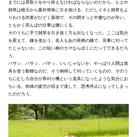
までには草取りをやり終えなければならないのだから。ヒエや
雑草は根元から案外簡単に引き抜ける。ただしイネと雑草をよ
りわける作業がひどく面倒で、その間ずっと中腰なのが辛い。
ともかく田んぼの仕事は腰にくる。
そのうちに手で雑草を引き抜く力も出なくなった。ここは気分
を変えて、鎌を使おう。名人もあの長柄の鎌で、見事に刈って
たじゃないか。この短い柄のカマならぼくにだってできるだろ
う。
バサッ、バサッ、バサッ。いいじゃないか。やっぱり人間は道
具を使う動物なのだ、そう納得して刈っていくものの、そのう
ちにむしろ自分が草刈り機という道具になったような気分にお
ちいる。肉体の疲労が頭まで達して、思考停止になってしまっ
たのだろう。