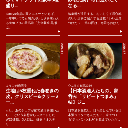
盛り...
なる...
dancyu食堂の夏メニューといえば、
編集部が注目する、おいしくて居心地
一年中いつでも旬のおいしさを味わえ
のいい店をご紹介する連載「いい店見
る養殖ブリの最高峰「完全養殖 黒瀬
つけた!」。第14回は、寿司もおばん..
ぶ..
2026.8.8
2026.8.7
ようこそ!俺酒場
心ふるえる酒2026
生地は5枚重ねた春巻きの
【日本酒達人たちの、家
皮。クリスピー&クリーミ
呑み「リピートつまみ」
ー...
帖】ジ...
もし、あのシェフが家で酒場を開いた
日本酒を愛飲し、日々楽しんでいる日
ら......という妄想からスタートした
本酒ライターさんたちに、家でつく
WEB連載。3人目は、鎌倉「オステ
る“テッパンつまみ”を教えていただ...
リ...