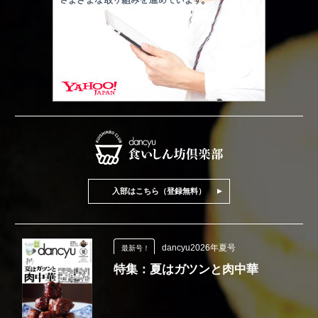
入部はこちら（登録無料）
dancyu2026年夏号
最新号！
特集：夏はガツンと肉中華