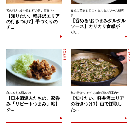
私の行きつけ~住む町の旨い店案内~
食卓に革命を起こすタルタルソース研究
【知りたい、軽井沢エリア
所
【呑める!おつまみタルタル
の行きつけ7】手づくりの
ソース】カリカリ食感が
チ...
小...
2026.8.6
2026.7.31
心ふるえる酒2026
私の行きつけ~住む町の旨い店案内~
【日本酒達人たちの、家呑
【知りたい、軽井沢エリア
み「リピートつまみ」帖】
の行きつけ1】山で採取し
ジ...
た...