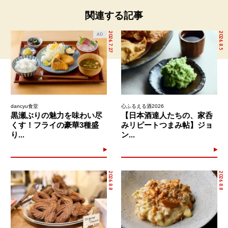
関連する記事
2026.7.27
2026.8.5
AD
dancyu食堂
心ふるえる酒2026
黒瀬ぶりの魅力を味わい尽
【日本酒達人たちの、家呑
くす！フライの豪華3種盛
みリピートつまみ帖】ジョ
り...
ン...
2026.8.8
2026.8.8