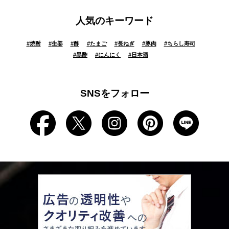
人気のキーワード
#
焼酎
#
生姜
#
酢
#
たまご
#
長ねぎ
#
豚肉
#
ちらし寿司
#
黒酢
#
にんにく
#
日本酒
SNSをフォロー