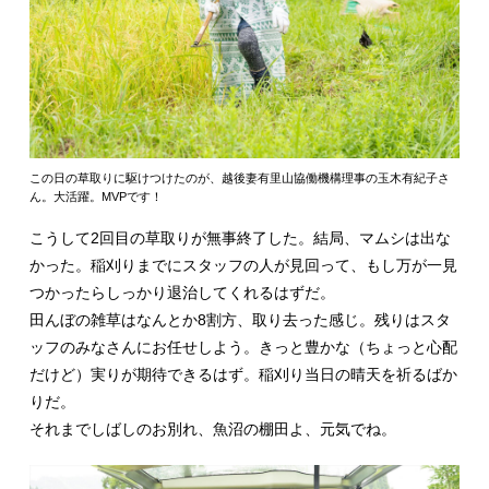
この日の草取りに駆けつけたのが、越後妻有里山協働機構理事の玉木有紀子さ
ん。大活躍。MVPです！
こうして2回目の草取りが無事終了した。結局、マムシは出な
かった。稲刈りまでにスタッフの人が見回って、もし万が一見
つかったらしっかり退治してくれるはずだ。
田んぼの雑草はなんとか8割方、取り去った感じ。残りはスタ
ッフのみなさんにお任せしよう。きっと豊かな（ちょっと心配
だけど）実りが期待できるはず。稲刈り当日の晴天を祈るばか
りだ。
それまでしばしのお別れ、魚沼の棚田よ、元気でね。