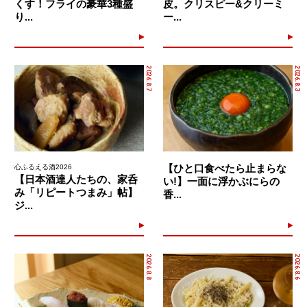
くす！フライの豪華3種盛
皮。クリスピー&クリーミ
り...
ー...
2026.8.7
2026.8.3
【ひと口食べたら止まらな
心ふるえる酒2026
【日本酒達人たちの、家呑
い!】一面に浮かぶにらの
み「リピートつまみ」帖】
香...
ジ...
2026.8.8
2026.8.6