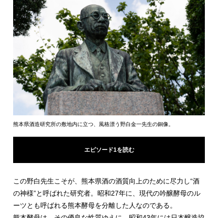
熊本県酒造研究所の敷地内に立つ、風格漂う野白金一先生の銅像。
エピソード1を読む
この野白先生こそが、熊本県酒の酒質向上のために尽力し“酒
の神様”と呼ばれた研究者。昭和27年に、現代の吟醸酵母のル
ーツとも呼ばれる熊本酵母を分離した人なのである。
熊本酵母は、その優良な性質ゆえに、昭和43年には日本醸造協