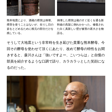
熊本地震により、酒蔵の煙突は倒壊。
倒壊した煙突は蔵のすぐ近くを通る新
煙突を使うことはないが、在りし日の
幹線の高架に倒れかかった。修復され
姿をとどめるために根元の部分だけを
た白く真新しい壁が被害の甚大さを物
残している。
語る。
そうして大地震という非常時を生き延びた貴重な熊本酵母。今
回その酵母を使わせて頂くにあたり、改めて酵母の特性をお聞
きすると、森川さんは「強いですよー、こいつらは」と自慢の
部員を紹介するような口調で語り、カラカラッとした笑顔にな
るのだった。