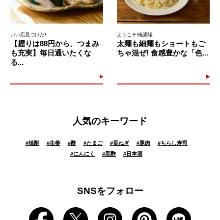
いい店見つけた!
ようこそ!俺酒場
【握りは88円から、つまみ
太麺も細麺もショートもご
も充実】毎日通いたくな
ちゃ混ぜ! 食感豊かな「色...
る...
人気のキーワード
#
焼酎
#
生姜
#
酢
#
たまご
#
長ねぎ
#
豚肉
#
ちらし寿司
#
にんにく
#
黒酢
#
日本酒
SNSをフォロー