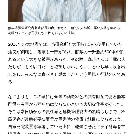
熊本県酒造研究所製造部長の森川智さん。知的で人情派。厚い人望を集める。
趣味のテニスは子供たちに教えるほどの腕前。
2016年の大地震では、当研究所も大正時代から使用していた
煙突が倒壊し、酒蔵も一部が傾斜、貯蔵の一升瓶約600本が割
れるという大きな被害があった。その際、森川さんは「蔵の人
たちが、もう駄目だ、と絶望しないように」といち早く炊き出
しをし、みんなに食べさせ励ましたという勇気と行動の人であ
る。
なによりも、この蔵には全国の酒造家との共有財産である熊本
酵母を災害から守らねばならないという大切な仕事があった。
そこは常日頃からの責任感と危機管理能力の素晴らしさで、冷
蔵保存が常時必要な酵母が災害時の停電で駄目にならぬよう、
自家発電装置を準備していた上に、乾燥させたドライ酵母を常
温保存、なおかつ分散させて保管するなど万全のバックアップ