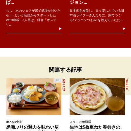
ぱ...
ジョン...
もし、あのシェフが家で酒場を開いた
日本酒を愛飲し、日々楽しんでいる日
ら......という妄想からスタートした
本酒ライターさんたちに、家でつく
WEB連載。3人目は、鎌倉「オステ
る“テッパンつまみ”を教えていただ...
リ...
関連する記事
2026.7.27
2026.8.8
AD
dancyu食堂
ようこそ!俺酒場
黒瀬ぶりの魅力を味わい尽
生地は5枚重ねた春巻きの