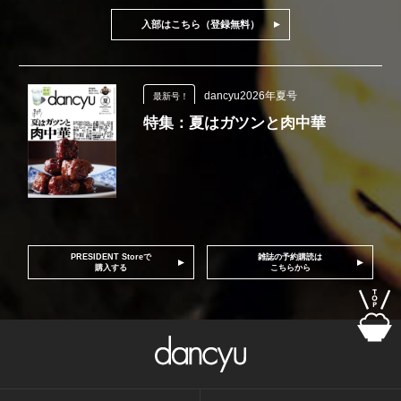
入部はこちら（登録無料）
dancyu2026年夏号
最新号！
特集：夏はガツンと肉中華
PRESIDENT Storeで
雑誌の予約購読は
購入する
こちらから