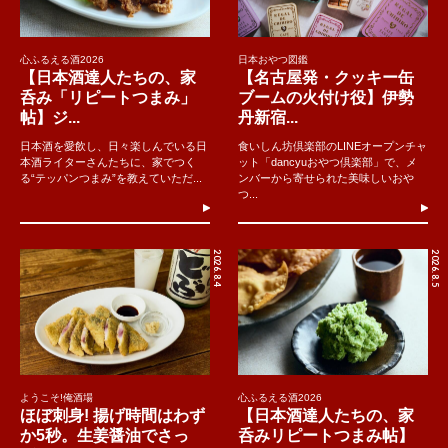
心ふるえる酒2026
日本おやつ図鑑
【日本酒達人たちの、家
【名古屋発・クッキー缶
呑み「リピートつまみ」
ブームの火付け役】伊勢
帖】ジ...
丹新宿...
日本酒を愛飲し、日々楽しんでいる日
食いしん坊倶楽部のLINEオープンチャ
本酒ライターさんたちに、家でつく
ット「dancyuおやつ倶楽部」で、メ
る“テッパンつまみ”を教えていただ...
ンバーから寄せられた美味しいおや
つ...
2026.8.4
2026.8.5
ようこそ!俺酒場
心ふるえる酒2026
ほぼ刺身! 揚げ時間はわず
【日本酒達人たちの、家
か5秒。生姜醤油でさっ
呑みリピートつまみ帖】