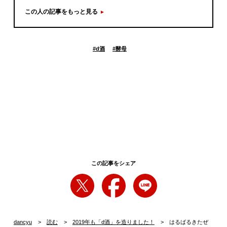
この人の記事をもっと見る
#
d酒
#
酵母
この記事をシェア
dancyu
読む
2019年も「d酒」を造りました！
はるばるきたぜ