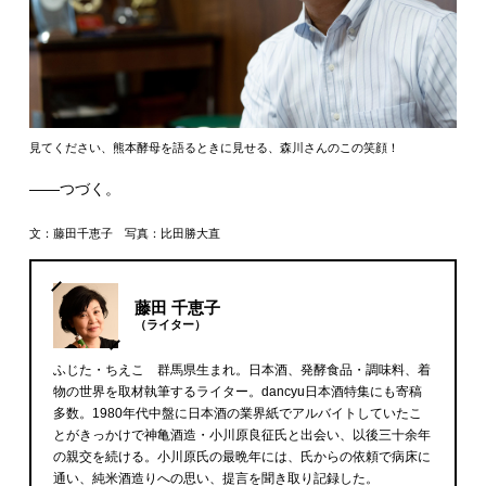
見てください、熊本酵母を語るときに見せる、森川さんのこの笑顔！
――つづく。
文：藤田千恵子 写真：比田勝大直
藤田 千恵子
（ライター）
ふじた・ちえこ 群馬県生まれ。日本酒、発酵食品・調味料、着
物の世界を取材執筆するライター。dancyu日本酒特集にも寄稿
多数。1980年代中盤に日本酒の業界紙でアルバイトしていたこ
とがきっかけで神亀酒造・小川原良征氏と出会い、以後三十余年
の親交を続ける。小川原氏の最晩年には、氏からの依頼で病床に
通い、純米酒造りへの思い、提言を聞き取り記録した。