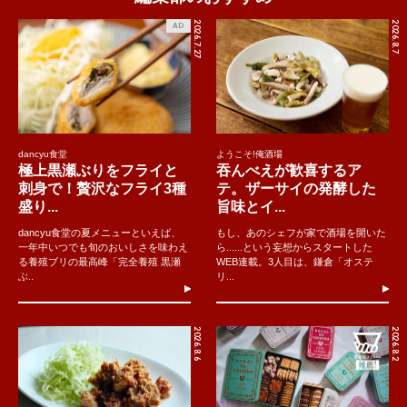
2026.7.27
2026.8.7
AD
dancyu食堂
ようこそ!俺酒場
極上黒瀬ぶりをフライと
吞んべえが歓喜するア
刺身で！贅沢なフライ3種
テ。ザーサイの発酵した
盛り...
旨味とイ...
dancyu食堂の夏メニューといえば、
もし、あのシェフが家で酒場を開いた
一年中いつでも旬のおいしさを味わえ
ら......という妄想からスタートした
る養殖ブリの最高峰「完全養殖 黒瀬
WEB連載。3人目は、鎌倉「オステ
ぶ..
リ...
2026.8.6
2026.8.2