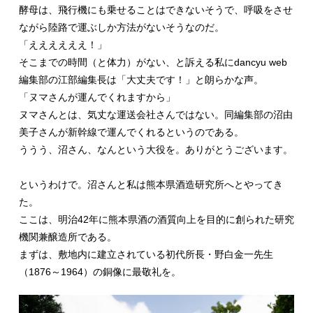
酵母は、飛行機にも乗せることはできないそうで、呼吸をさせ
ながら陸路で運ぶしか方法がないそうなのだ。
「ええええええ！」
そこまでの時間（と体力）がない、と訴える私にdancyu web
編集部の江部編集長は「大丈夫です！」と朗らかな声。
「ヌマさんが運んでくれますから」
ヌマさんとは、気丈な運送会社さんではない。同編集部の沼由
美子さんが新幹線で運んでくれるというのである。
ううう、沼さん、なんという大役を。ありがとうございます。
というわけで。沼さんと私は熊本県酒造研究所へとやってき
た。
ここは、明治42年に熊本県酒の酒質向上を目的に創られた研究
機関兼醸造所である。
まずは、敷地内に建立されている初代所長・野白金一先生
（1876～1964）の銅像に最敬礼を。