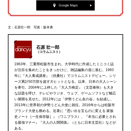
Google Maps
文：石原壮一郎 写真：阪本勇
石原 壮一郎
（コラムニスト）
1963年、三重県松阪市生まれ。大学時代に作成したミニコミ誌
が注目を集めたことをきっかけに、雑誌編集の道に進む。1993
年に『大人養成講座』（扶桑社）でコラムニストデビュー。シリ
ーズ累計50万部を超す大ヒットとなる。以来、日本の大人シーン
を牽引。2004年に上梓した『大人力検定』（文芸春秋）も大き
な話題を呼び、テレビやラジオ、ウェブ、ゲームソフトなど幅広
い展開を見せた。2012年には「伊勢うどん友の会」を結成し、
2013年に世界初の伊勢うどん大使に就任。2016年からは松阪市
ブランド大使も務める。近著に『思い出を宝ものに変える 家族
史ノート［一生保存版］』（ワニプラス）、『本当に必要とされ
る最強マナー』『大人の人間関係』（ともに日本文芸社）などが
ある。