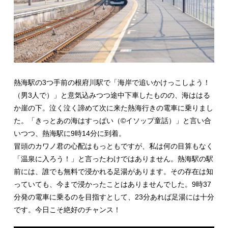
熱海駅の3つ手前の根府川駅で「海岸で追いかけっこしよう！
（男3人で）」と意気込みつつ途中下車したものの、海ははる
か崖の下。泣く泣く諦めて次に来た熱海行きの電車に乗りまし
た。「きっとあの海はすっぱい（©イソップ童話）」と言い合
いつつ、熱海駅に9時14分に到着。
冒頭のカワノ君の心配はもっともですが、私は何の目算もなく
「温泉に入ろう！」と言ったわけではありません。熱海駅の駅
前には、誰でも無料で浸かれる足湯があります。その存在は知
っていても、今まで浸かったことはありませんでした。9時37
分発の電車に乗るのを目指すとして、23分あれば足湯には十分
です。今日こそ絶好のチャンス！