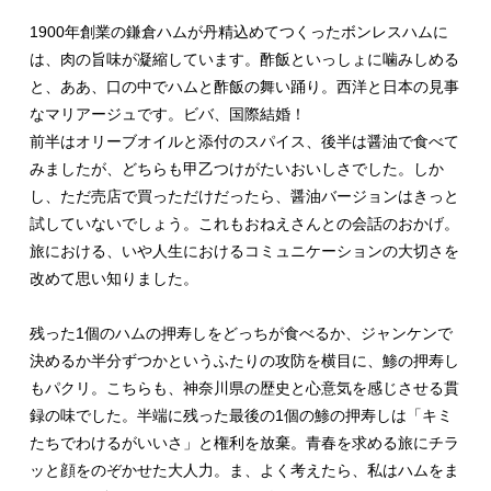
1900年創業の鎌倉ハムが丹精込めてつくったボンレスハムに
は、肉の旨味が凝縮しています。酢飯といっしょに噛みしめる
と、ああ、口の中でハムと酢飯の舞い踊り。西洋と日本の見事
なマリアージュです。ビバ、国際結婚！
前半はオリーブオイルと添付のスパイス、後半は醤油で食べて
みましたが、どちらも甲乙つけがたいおいしさでした。しか
し、ただ売店で買っただけだったら、醤油バージョンはきっと
試していないでしょう。これもおねえさんとの会話のおかげ。
旅における、いや人生におけるコミュニケーションの大切さを
改めて思い知りました。
残った1個のハムの押寿しをどっちが食べるか、ジャンケンで
決めるか半分ずつかというふたりの攻防を横目に、鯵の押寿し
もパクリ。こちらも、神奈川県の歴史と心意気を感じさせる貫
録の味でした。半端に残った最後の1個の鯵の押寿しは「キミ
たちでわけるがいいさ」と権利を放棄。青春を求める旅にチラ
ッと顔をのぞかせた大人力。ま、よく考えたら、私はハムをま