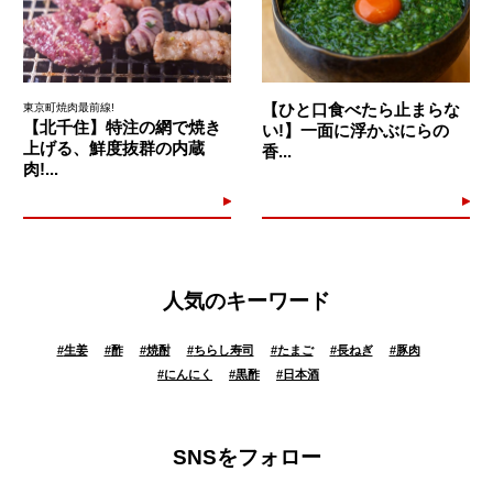
【ひと口食べたら止まらな
東京町焼肉最前線!
【北千住】特注の網で焼き
い!】一面に浮かぶにらの
上げる、鮮度抜群の内蔵
香...
肉!...
人気のキーワード
#
生姜
#
酢
#
焼酎
#
ちらし寿司
#
たまご
#
長ねぎ
#
豚肉
#
にんにく
#
黒酢
#
日本酒
SNSをフォロー