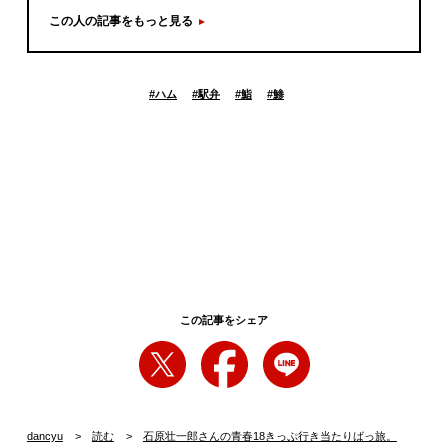
この人の記事をもっと見る
#
ハム
#
駅弁
#
鮨
#
鯵
この記事をシェア
dancyu
読む
石原壮一郎さんの青春18きっぷ行き当たりばっ旅。