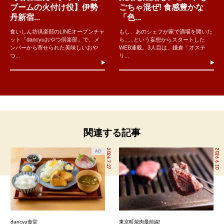
ブームの火付け役】伊勢
ごちゃ混ぜ! 食感豊かな
丹新宿...
「色...
食いしん坊倶楽部のLINEオープンチャ
もし、あのシェフが家で酒場を開いた
ット「dancyuおやつ倶楽部」で、メ
ら......という妄想からスタートした
ンバーから寄せられた美味しいおや
WEB連載。3人目は、鎌倉「オステ
つ...
リ...
関連する記事
2026.7.27
2026.6.10
AD
dancyu食堂
東京町焼肉最前線!