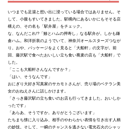
いつまでも足湯と想い出に浸っている場合ではありません。そ
して、小腹もすいてきました。駅構内にあるいかにもそそる店
構えの、その名も「駅弁屋」をチェック。
な、なんだこれ!?「鯵とハムの押寿し」なる駅弁が。しかも鎌
倉ハム。和洋折衷のようでいて、神奈川オールスターズつなが
り。おや、パッケージをよく見ると「大船軒」の文字が。前
回、藤沢駅で食べたおいしい立ち食い蕎麦の店も「大船軒」で
した。
「ここも大船軒さんなんですか？」
「はい、そうなんです」
おにぎり大好き写真家のサカモトさんが、売り場のベテラン美
女のおねえさんに話しかけます。
「さっき藤沢駅の立ち食いのお店も行ってきました。おいしか
ったです」
「あらあ、そうですか。ありがとうございます」
たちまち懐に入り込み、相手のやわらかい表情を引き出す人柄
の妙技。そして、一瞬のチャンスを逃さない電光石火のシャッ