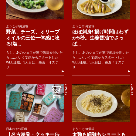
ようこそ!俺酒場
ようこそ!俺酒場
野菜、チーズ、オリーブ
ほぼ刺身! 揚げ時間はわず
オイルの三位一体感に唸
か5秒。生姜醤油でさっ
る!塩...
ぱ...
もし、あのシェフが家で酒場を開いた
もし、あのシェフが家で酒場を開いた
ら......という妄想からスタートした
ら......という妄想からスタートした
WEB連載。3人目は、鎌倉「オステ
WEB連載。3人目は、鎌倉「オステ
リ...
リ...
2026.8.2
2026.8.6
日本おやつ図鑑
ようこそ!俺酒場
【名古屋発・クッキー缶
太麺も細麺もショートも