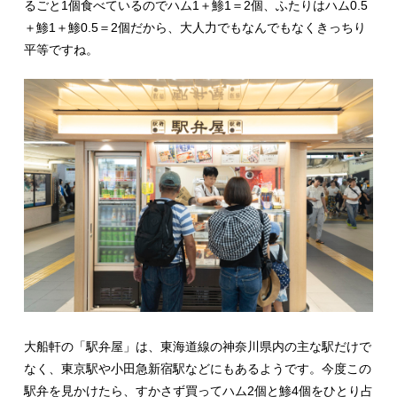
るごと1個食べているのでハム1＋鯵1＝2個、ふたりはハム0.5
＋鯵1＋鯵0.5＝2個だから、大人力でもなんでもなくきっちり
平等ですね。
大船軒の「駅弁屋」は、東海道線の神奈川県内の主な駅だけで
なく、東京駅や小田急新宿駅などにもあるようです。今度この
駅弁を見かけたら、すかさず買ってハム2個と鯵4個をひとり占