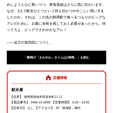
めしようと心に誓いつつ、東海道線はさらに西に向かいます。
なぜ、3人で駅弁ひとつという控え目かつややこしい買い方を
したのか。それは、この先の静岡駅で食べるつもりのビッグな
アレのために、お腹に余裕を残しておく必要があったから。待
ってろよ、ビッグでさわやかなアレ！
――迫力の第四回につづく。
「静岡の「さわやか」タイムは1時間。」を読む
店舗情報
駅弁屋
【住所】
静岡県熱海市田原本町11-11
【電話番号】
【営業時間】
0466-22-0688
6:30～18:00
【定休日】
【アクセス】
なし
JR「熱海駅」構内