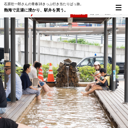
石原壮一郎さんの青春18きっぷ行き当たりばっ旅。
熱海で足湯に浸かり、駅弁を買う。
検索
メニュー
倶楽部入会
ログイン