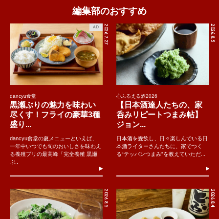
編集部のおすすめ
2026.7.27
2026.8.5
AD
dancyu食堂
心ふるえる酒2026
黒瀬ぶりの魅力を味わい
【日本酒達人たちの、家
尽くす！フライの豪華3種
呑みリピートつまみ帖】
盛り...
ジョン...
dancyu食堂の夏メニューといえば、
日本酒を愛飲し、日々楽しんでいる日
一年中いつでも旬のおいしさを味わえ
本酒ライターさんたちに、家でつく
る養殖ブリの最高峰「完全養殖 黒瀬
る“テッパンつまみ”を教えていただ...
ぶ..
2026.8.5
2026.8.4