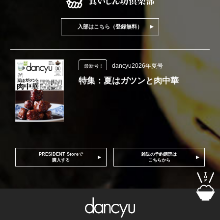
入部はこちら（登録無料）
dancyu2026年夏号
最新号！
特集：夏はガツンと肉中華
PRESIDENT Storeで
雑誌の予約購読は
購入する
こちらから