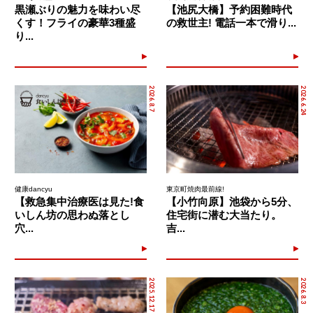
黒瀬ぶりの魅力を味わい尽
【池尻大橋】予約困難時代
くす！フライの豪華3種盛
の救世主! 電話一本で滑り...
り...
2026.8.7
2026.6.24
健康dancyu
東京町焼肉最前線!
【救急集中治療医は見た!食
【小竹向原】池袋から5分、
いしん坊の思わぬ落とし
住宅街に潜む大当たり。
穴...
吉...
2025.12.17
2026.8.3