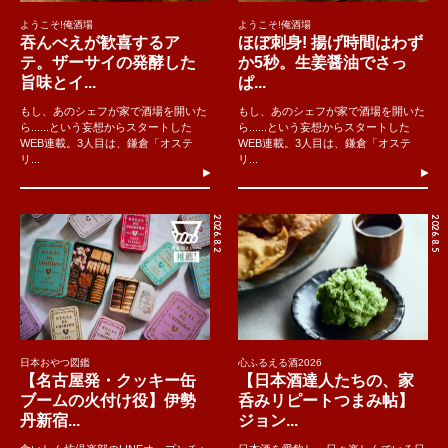
ようこそ!俺酒場
ようこそ!俺酒場
吞んべえが歓喜するア
ほぼ刺身! 揚げ時間はわず
テ。ザーサイの発酵した
か5秒。生姜醤油でさっ
旨味とイ...
ぱ...
もし、あのシェフが家で酒場を開いた
もし、あのシェフが家で酒場を開いた
ら......という妄想からスタートした
ら......という妄想からスタートした
WEB連載。3人目は、鎌倉「オステ
WEB連載。3人目は、鎌倉「オステ
リ...
リ...
2026.8.2
2026.8.5
日本おやつ図鑑
心ふるえる酒2026
【名古屋発・クッキー缶
【日本酒達人たちの、家
ブームの火付け役】伊勢
呑みリピートつまみ帖】
丹新宿...
ジョン...