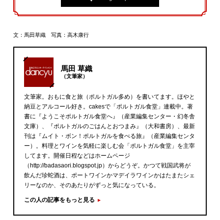
文：馬田草織 写真：高木康行
馬田 草織
（文筆家）
文筆家。おもに食と旅（ポルトガル多め）を書いてます。ほやと
納豆とアルコール好き。cakesで「ポルトガル食堂」連載中。著
書に『ようこそポルトガル食堂へ』（産業編集センター・幻冬舎
文庫）、『ポルトガルのごはんとおつまみ』（大和書房）、最新
刊は『ムイト・ボン！ポルトガルを食べる旅』（産業編集センタ
ー）。料理とワインを気軽に楽しむ会「ポルトガル食堂」を主宰
してます。開催日程などはホームページ
（http://badasaori.blogspot.jp）からどうぞ。かつて戦国武将が
飲んだ珍蛇酒は、ポートワインかマデイラワインかはたまたシェ
リーなのか、そのあたりがずっと気になっている。
この人の記事をもっと見る