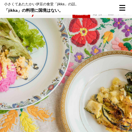
小さくてあたたかい伊豆の食堂「jikka」の話。
「jikka」の料理に国境はない。
検索
メニュー
倶楽部入会
ログイン