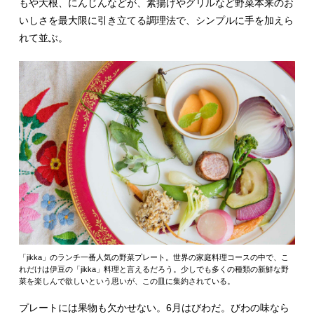
もや大根、にんじんなどが、素揚げやグリルなど野菜本来のお
いしさを最大限に引き立てる調理法で、シンプルに手を加えら
れて並ぶ。
「jikka」のランチ一番人気の野菜プレート。世界の家庭料理コースの中で、こ
れだけは伊豆の「jikka」料理と言えるだろう。少しでも多くの種類の新鮮な野
菜を楽しんで欲しいという思いが、この皿に集約されている。
プレートには果物も欠かせない。6月はびわだ。びわの味なら