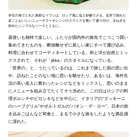
伊豆の海でとれた新鮮なイワシは、ロシア風に塩と砂糖で〆る。近所で採れた
皮ごとおいしいニューサマーオレンジのスライスを敷いて盛り付け、玉ねぎを
炒めたシンプルなソースとともに。
器使いも独特で楽しい。ふたりが国内外の旅先でこつこつ買い
集めてきたものを、断捨離せずに新しい家にすべて運び込み、
料理に合わせてコーディネートしている。和と洋が自然とミッ
クスされて、それが「jikka」のスタイルになっている。
「世界の」と、うたっているのは、これまで旅した国の思い出
や、訪ねたことのない地に思いを馳せたり、あるいは、海外生
活の長い友人に教わったレシピなどをミックスし、思いのまま
にメニューを組み立てたくてそう決めた。この日はロシアの料
理ボルシチやピロシキなどを中心に、イタリアの“ズッキーニ
のハーブグリル”やポルトガルの“パオン・デ・ロー”、日本の炊
き込みごはんなど和食と、まるで小さな旅をしたような満足感
に浸れた。