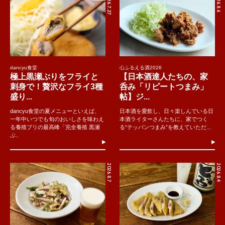
2026.7.27
2026.8.6
dancyu食堂
心ふるえる酒2026
極上黒瀬ぶりをフライと
【日本酒達人たちの、家
刺身で！贅沢なフライ3種
呑み「リピートつまみ」
盛り...
帖】ジ...
dancyu食堂の夏メニューといえば、
日本酒を愛飲し、日々楽しんでいる日
一年中いつでも旬のおいしさを味わえ
本酒ライターさんたちに、家でつく
る養殖ブリの最高峰「完全養殖 黒瀬
る“テッパンつまみ”を教えていただ...
ぶ..
2026.8.7
2026.8.4