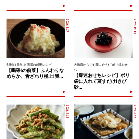
2026.1.17
2025.12.19
創刊35周年!名酒場の感動レシピ
大晦日からでも間に合う!「ポリ袋おせ
【喝采!の前菜】ふんわりな
ち」
【爆速おせちレシピ】ポリ
めらか、舌ざわり極上!我...
袋に入れて蒸すだけ!きび
砂...
2026.5.13
2026.6.18