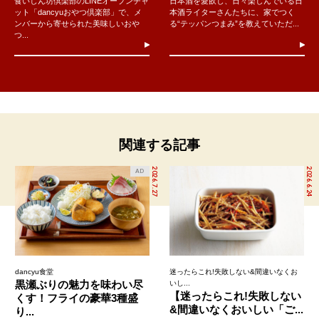
食いしん坊倶楽部のLINEオープンチャ
日本酒を愛飲し、日々楽しんでいる日
ット「dancyuおやつ倶楽部」で、メ
本酒ライターさんたちに、家でつく
ンバーから寄せられた美味しいおや
る“テッパンつまみ”を教えていただ...
つ...
関連する記事
2026.7.27
2026.6.24
AD
dancyu食堂
迷ったらこれ!失敗しない&間違いなくお
黒瀬ぶりの魅力を味わい尽
いし...
【迷ったらこれ!失敗しない
くす！フライの豪華3種盛
&間違いなくおいしい「ご...
り...