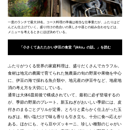
一度のランチで最大18名。コース料理の準備は相当な仕事量だが、ふたりはど
んどん仕上げていく。盛り付けの色合いの美しさや器との組み合わせなどは、
メニューを考えるときにほぼ決めている。
「小さくてあたたかい伊豆の食堂『jikka』の話。」を読む
ふたりがつくる世界の家庭料理は、盛りだくさんでカラフル。
食材は地元の農園で育てられた無農薬の旬の野菜や果物を中心
に、伊豆の海で採れる魚介類や、地元産の伊豆牛など、地産地
消の考え方を大切にしている。
通常は大体6皿前後で構成されていて、最初に必ず登場するの
が、季節の野菜のプレート。新玉ねぎがおいしい季節には、皮
付きのまるごとグリルが定番。とろりと柔らかく仕上がった玉
ねぎは、軽い塩だけで味も香りも引き立ち、十分に食べ応えが
ある。ほかにも、そら豆やズッキーニ、珍しい種類のじゃがい