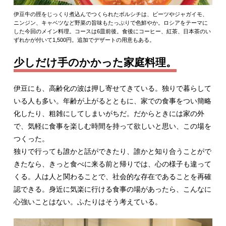
伊豆牛の脛をじっくり煮込んでつくられたボルシチは、ビーツやジャガイモ、
ニンジン、キャベツなど野菜の旨味もたっぷりで色鮮やか。ロシアをテーマに
した今回のメイン料理。コースは6皿前後。食後にコーヒー、紅茶、日本茶のい
ずれかが付いて1,500円。追加でデザートの用意もある。
少しだけ手のかかった家庭料理。
伊豆にも、高齢化の波は押し寄せてきている。独りで暮らして
いる人も多い。年齢が上がるとともに、家での食事をつい簡略
化したり、粗雑にしてしまいがちだ。だからときには家の外
で、気軽に食事を楽しむ時間を持って欲しいと思い、この場を
つくった。
独りで行っても誰かと話ができたり、誰かと知り合うことがで
きたなら、きっと食べに来る前と帰りでは、心の様子も違って
くる。人は人と関わることで、社会的な存在であることを再確
認できる。身近に気楽に行ける食事の場があったら、こんなに
心強いことはない。ふたりはそう考えている。