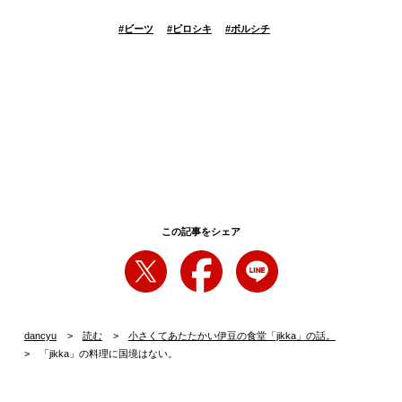
#
ビーツ
#
ピロシキ
#
ボルシチ
この記事をシェア
dancyu
読む
小さくてあたたかい伊豆の食堂「jikka」の話。
「jikka」の料理に国境はない。