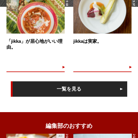
2019.08.03
2019.07.26
「jikka」が居心地がいい理
jikkaは実家。
由。
一覧を見る
編集部のおすすめ
AD