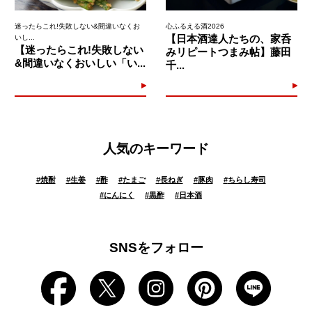
迷ったらこれ!失敗しない&間違いなくお
心ふるえる酒2026
【日本酒達人たちの、家呑
いし...
【迷ったらこれ!失敗しない
みリピートつまみ帖】藤田
&間違いなくおいしい「い...
千...
人気のキーワード
#
焼酎
#
生姜
#
酢
#
たまご
#
長ねぎ
#
豚肉
#
ちらし寿司
#
にんにく
#
黒酢
#
日本酒
SNSをフォロー