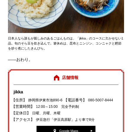
日本人なら誰もが親しみのあるごはんものは、「jikka」のコースに欠かせない1
品。旬のそら豆を炊き込んで。箸休めは、昆布とニンジン、コンニャクと鰹節
を炒り煮にしたきんぴら。
――おわり。
店舗情報
jikka
【住所】
【電話番号】
静岡県伊東市池890‐6
080‐5007‐8444
【営業時間】
12:00～15:00 完全予約制
【定休日】
日曜、月曜、木曜
【アクセス】
伊豆急行「伊豆高原駅」より車で8分
Google Maps