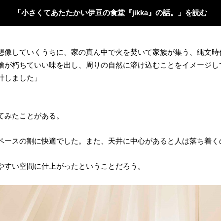
「小さくてあたたかい伊豆の食堂『jikka』の話。」を読む
想像していくうちに、家の真ん中で火を焚いて家族が集う、縄文時
檜が朽ちていい味を出し、周りの自然に溶け込むことをイメージし
計しました」
ってみたことがある。
ペースの割に快適でした。また、天井に中心があると人は落ち着く
やすい空間に仕上がったということだろう。