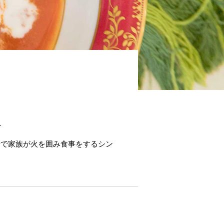
。
。
居で家族が火を囲み食事をするシン