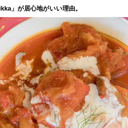
jikka」が居心地がいい理由。
トップ
プロが教えるレシピ
厳選！店探し
食のストーリー