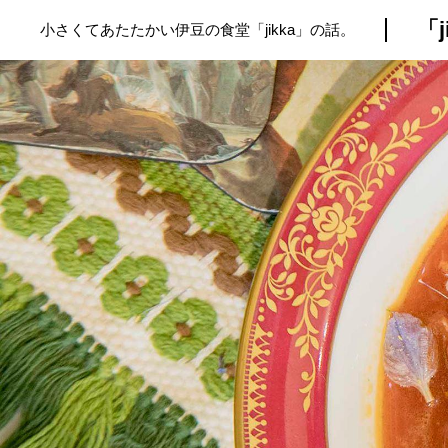
「
小さくてあたたかい伊豆の食堂「jikka」の話。