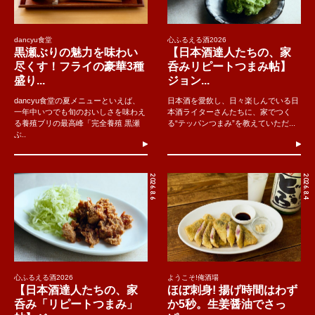
dancyu食堂
心ふるえる酒2026
黒瀬ぶりの魅力を味わい
【日本酒達人たちの、家
尽くす！フライの豪華3種
呑みリピートつまみ帖】
盛り...
ジョン...
dancyu食堂の夏メニューといえば、
日本酒を愛飲し、日々楽しんでいる日
一年中いつでも旬のおいしさを味わえ
本酒ライターさんたちに、家でつく
る養殖ブリの最高峰「完全養殖 黒瀬
る“テッパンつまみ”を教えていただ...
ぶ..
2026.8.6
2026.8.4
心ふるえる酒2026
ようこそ!俺酒場
【日本酒達人たちの、家
ほぼ刺身! 揚げ時間はわず
呑み「リピートつまみ」
か5秒。生姜醤油でさっ