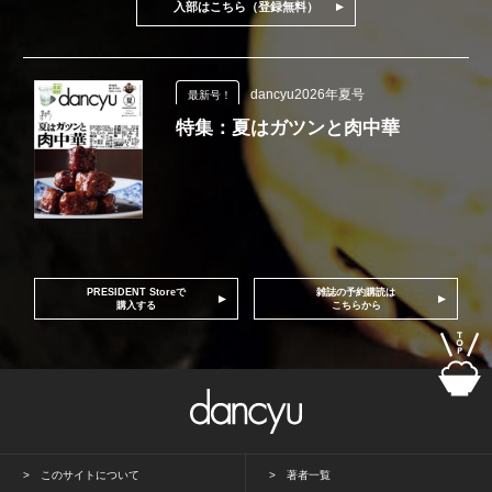
入部はこちら（登録無料）
dancyu2026年夏号
最新号！
特集：夏はガツンと肉中華
PRESIDENT Storeで
雑誌の予約購読は
購入する
こちらから
このサイトについて
著者一覧