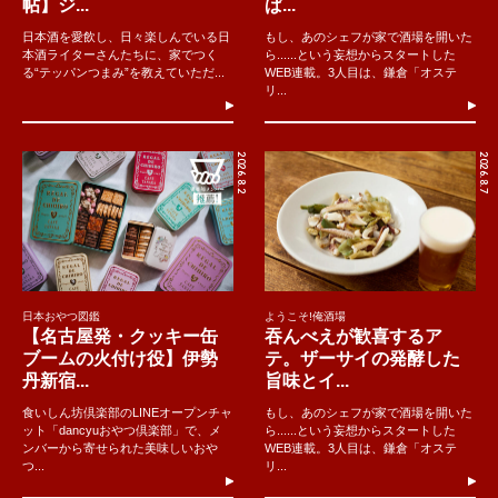
帖】ジ...
ぱ...
日本酒を愛飲し、日々楽しんでいる日
もし、あのシェフが家で酒場を開いた
本酒ライターさんたちに、家でつく
ら......という妄想からスタートした
る“テッパンつまみ”を教えていただ...
WEB連載。3人目は、鎌倉「オステ
リ...
2026.8.2
2026.8.7
日本おやつ図鑑
ようこそ!俺酒場
【名古屋発・クッキー缶
吞んべえが歓喜するア
ブームの火付け役】伊勢
テ。ザーサイの発酵した
丹新宿...
旨味とイ...
食いしん坊倶楽部のLINEオープンチャ
もし、あのシェフが家で酒場を開いた
ット「dancyuおやつ倶楽部」で、メ
ら......という妄想からスタートした
ンバーから寄せられた美味しいおや
WEB連載。3人目は、鎌倉「オステ
つ...
リ...