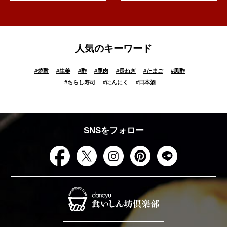
人気のキーワード
#
焼酎
#
生姜
#
酢
#
豚肉
#
長ねぎ
#
たまご
#
黒酢
#
ちらし寿司
#
にんにく
#
日本酒
SNSをフォロー