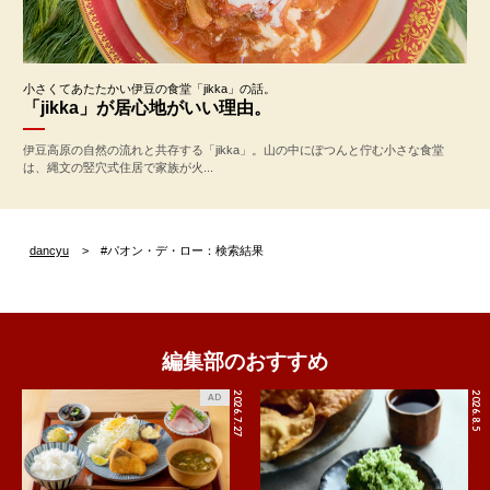
小さくてあたたかい伊豆の食堂「jikka」の話。
「jikka」が居心地がいい理由。
伊豆高原の自然の流れと共存する「jikka」。山の中にぽつんと佇む小さな食堂
は、縄文の竪穴式住居で家族が火...
dancyu
#パオン・デ・ロー：検索結果
編集部のおすすめ
2026.7.27
2026.8.5
AD