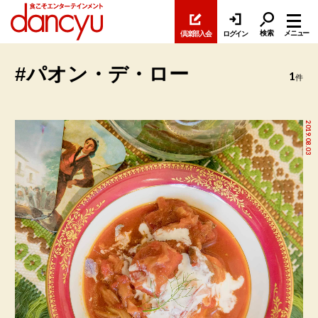
検索
メニュー
倶楽部入会
ログイン
#パオン・デ・ロー
1
件
2019.08.03