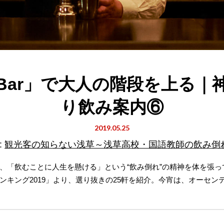
is Bar」で大人の階段を上る
り飲み案内⑥
2019.05.25
:
観光客の知らない浅草～浅草高校・国語教師の飲み倒
、「飲むことに人生を懸ける」という“飲み倒れ”の精神を体を張
ンキング2019」より、選り抜きの25軒を紹介。今宵は、オーセン