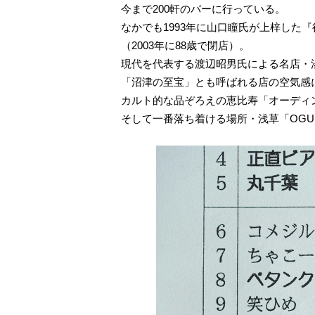
今まで200軒のバーに行っている。
なかでも1993年に山口瞳氏が上梓し
（2003年に88歳で閉店）。
現代を代表する渡辺昭男氏による名店・湯島
「沼津の至宝」とも呼ばれる店の空気感
カルト的な品ぞろえの恵比寿「オーディ
そして一番落ち着ける場所・浅草「OGURA