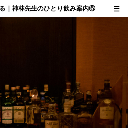
段を上る｜神林先生のひとり飲み案内⑥
連載一覧
倶楽部入会
（無料）
ログイン
検索
メニュー