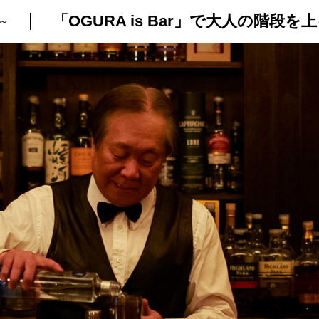
「OGURA is Bar」で大人の階
～
トップ
プロが教えるレシピ
厳選！店探し
食のストーリー