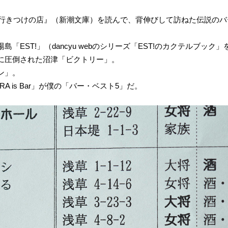
た『行きつけの店』（新潮文庫）を読んで、背伸びして訪ねた伝説の
「EST!」（dancyu webのシリーズ「EST!のカクテルブック
に圧倒された沼津「ビクトリー」。
ン」。
 is Bar」が僕の「バー・ベスト5」だ。