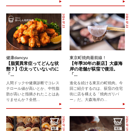
2026.07.23
2026.07.22
健康dancyu
東京町焼肉最前線！
【脂質異常症ってどんな状
【年季30年の新店】大森海
態？】①太っていないのに
岸の老舗が荻窪で復活。
「...
「...
人間ドックや健康診断でコレス
進化を続ける東京の町焼肉。今
テロール値が高いとか、中性脂
回ご紹介するのは、荻窪の住宅
肪が高いと指摘されたことはあ
街に店を構える「焼肉ガリバ
りませんか？全然...
ー」だ。大森海岸の...
2026.07.19
2026.07.19