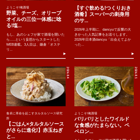
【すぐ飲める!つくりおき
ようこそ!俺酒場
野菜、チーズ、オリーブ
酒肴】スーパーの刺身用
オイルの三位一体感に唸
のサ...
る!塩...
2026年上半期に、dancyuで反響の大
もし、あのシェフが家で酒場を開いた
きかった人気記事をお送りします。
ら......という妄想からスタートした
2026年日本酒dancyu「出会えてよか
WEB連載。3人目は、鎌倉「オステ
った...
リ...
2026.8.4
2026.8.1
食卓に革命を起こすタルタルソース研究
ようこそ!俺酒場
バリバリとしたワイルド
所
【ごはん×タルタルソース
な食感がたまらない。ペ
がさらに進化!】赤玉ねぎ
ペロン...
と...