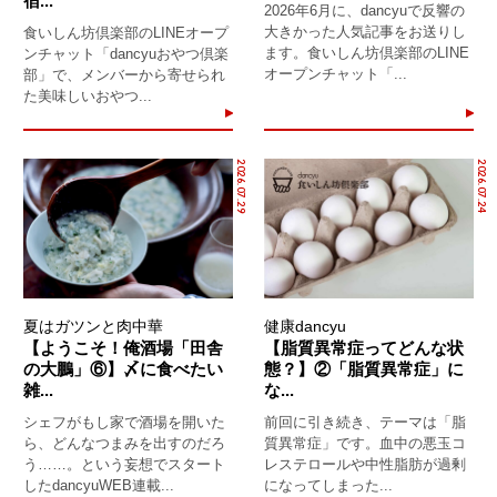
宿...
2026年6月に、dancyuで反響の
大きかった人気記事をお送りし
食いしん坊倶楽部のLINEオープ
ます。食いしん坊倶楽部のLINE
ンチャット「dancyuおやつ倶楽
オープンチャット「...
部」で、メンバーから寄せられ
た美味しいおやつ...
2026.07.29
2026.07.24
夏はガツンと肉中華
健康dancyu
【ようこそ！俺酒場「田舎
【脂質異常症ってどんな状
の大鵬」⑥】〆に食べたい
態？】②「脂質異常症」に
雑...
な...
シェフがもし家で酒場を開いた
前回に引き続き、テーマは「脂
ら、どんなつまみを出すのだろ
質異常症」です。血中の悪玉コ
う……。という妄想でスタート
レステロールや中性脂肪が過剰
したdancyuWEB連載...
になってしまった...