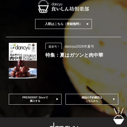
入部はこちら（登録無料）
dancyu2026年夏号
最新号！
特集：夏はガツンと肉中華
PRESIDENT Storeで
雑誌の予約購読は
購入する
こちらから