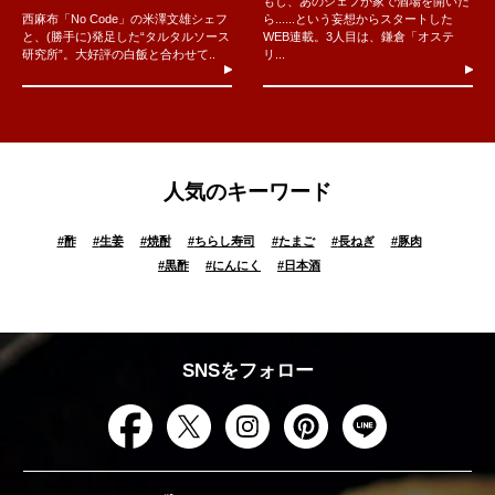
もし、あのシェフが家で酒場を開いた
西麻布「No Code」の米澤文雄シェフ
ら......という妄想からスタートした
と、(勝手に)発足した“タルタルソース
WEB連載。3人目は、鎌倉「オステ
研究所”。大好評の白飯と合わせて..
リ...
人気のキーワード
#
酢
#
生姜
#
焼酎
#
ちらし寿司
#
たまご
#
長ねぎ
#
豚肉
#
黒酢
#
にんにく
#
日本酒
SNSをフォロー