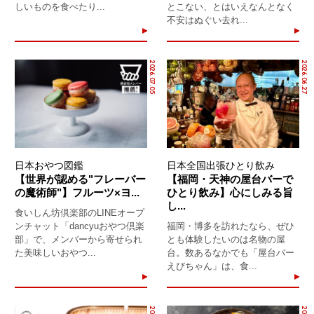
しいものを食べたり...
とこない、とはいえなんとなく
不安はぬぐい去れ...
2026.07.05
2026.06.27
日本おやつ図鑑
日本全国出張ひとり飲み
【世界が認める"フレーバー
【福岡・天神の屋台バーで
の魔術師"】フルーツ×ヨ...
ひとり飲み】心にしみる旨
し...
食いしん坊倶楽部のLINEオープ
ンチャット「dancyuおやつ倶楽
福岡・博多を訪れたなら、ぜひ
部」で、メンバーから寄せられ
とも体験したいのは名物の屋
た美味しいおやつ...
台。数あるなかでも「屋台バー
えびちゃん」は、食...