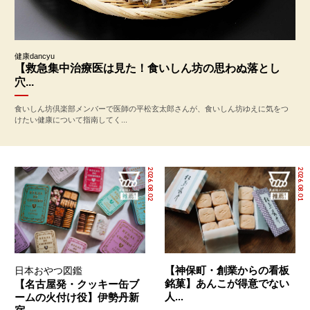
健康dancyu
【救急集中治療医は見た！食いしん坊の思わぬ落とし
穴...
食いしん坊倶楽部メンバーで医師の平松玄太郎さんが、食いしん坊ゆえに気をつ
けたい健康について指南してく...
2026.08.02
2026.08.01
【神保町・創業からの看板
日本おやつ図鑑
銘菓】あんこが得意でない
【名古屋発・クッキー缶ブ
人...
ームの火付け役】伊勢丹新