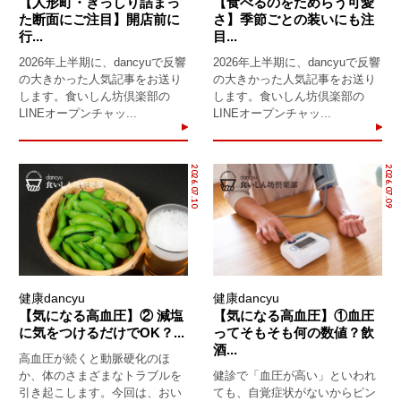
【人形町・ぎっしり詰まっ
【食べるのをためらう可愛
た断面にご注目】開店前に
さ】季節ごとの装いにも注
行...
目...
2026年上半期に、dancyuで反響
2026年上半期に、dancyuで反響
の大きかった人気記事をお送り
の大きかった人気記事をお送り
します。食いしん坊倶楽部の
します。食いしん坊倶楽部の
LINEオープンチャッ...
LINEオープンチャッ...
2026.07.10
2026.07.09
健康dancyu
健康dancyu
【気になる高血圧】② 減塩
【気になる高血圧】①血圧
に気をつけるだけでOK？...
ってそもそも何の数値？飲
酒...
高血圧が続くと動脈硬化のほ
か、体のさまざまなトラブルを
健診で「血圧が高い」といわれ
引き起こします。今回は、おい
ても、自覚症状がないからピン