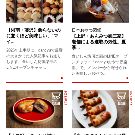
【湘南・藤沢】飾らないの
日本おやつ図鑑
に驚くほど美味しい、"マ
【上野・あんみつ御三家】
イ...
老舗による進取の気性。夏
季...
2026年上半期に、dancyuで反響
の大きかった人気記事をお送り
食いしん坊倶楽部のLINEオープ
します。食いしん坊倶楽部の
ンチャット「dancyuおやつ倶楽
LINEオープンチャッ...
部」で、メンバーから寄せられ
た美味しいおやつ...
2026.07.14
2026.07.11