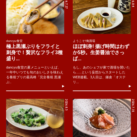
2026.7.27
2026.8.4
dancyu食堂
ようこそ!俺酒場
極上黒瀬ぶりをフライと
ほぼ刺身! 揚げ時間はわず
刺身で！贅沢なフライ3種
か5秒。生姜醤油でさっ
盛り...
ぱ...
dancyu食堂の夏メニューといえば、
もし、あのシェフが家で酒場を開いた
一年中いつでも旬のおいしさを味わえ
ら......という妄想からスタートした
る養殖ブリの最高峰「完全養殖 黒瀬
WEB連載。3人目は、鎌倉「オステ
ぶ..
リ...
2026.8.5
2026.7.31