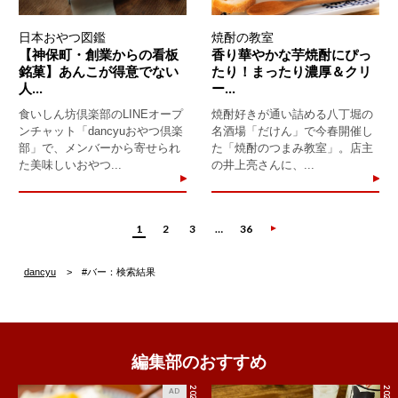
日本おやつ図鑑
焼酎の教室
【神保町・創業からの看板
香り華やかな芋焼酎にぴっ
銘菓】あんこが得意でない
たり！まったり濃厚＆クリ
人...
ー...
食いしん坊倶楽部のLINEオープ
焼酎好きが通い詰める八丁堀の
ンチャット「dancyuおやつ倶楽
名酒場「だけん」で今春開催し
部」で、メンバーから寄せられ
た「焼酎のつまみ教室」。店主
た美味しいおやつ...
の井上亮さんに、...
1
2
3
…
36
dancyu
#バー：検索結果
編集部のおすすめ
AD