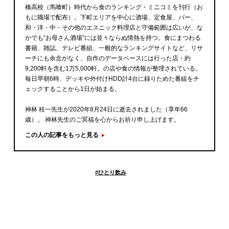
橋高校（馬喰町）時代から食のランキング・ミニコミを刊行（お
もに職場で配布）。下町エリアを中心に酒場、定食屋、バー、
和・洋・中・その他のエスニック料理店と守備範囲は広いが、な
かでも“お母さん酒場”には並々ならぬ情熱を持つ。食にまつわる
書籍、雑誌、テレビ番組、一般的なランキングサイトなど、リサ
ーチにも余念がなく、自作のデータベースには行った店・約
9,200軒を含む1万5,000軒。の店や食の情報が整理されている。
毎日早朝6時、デッキや外付けHDD計4台に録りためた番組をチ
ェックすることから1日が始まる。
神林 桂一先生が2020年8月24日に逝去されました（享年66
歳）。 神林先生のご冥福を心からお祈り申し上げます。
この人の記事をもっと見る
#
ひとり飲み