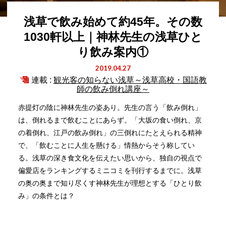
浅草で飲み始めて約45年。その数
1030軒以上｜神林先生の浅草ひと
り飲み案内①
2019.04.27
連載 :
観光客の知らない浅草～浅草高校・国語教
師の飲み倒れ講座～
赤提灯の陰に神林先生の姿あり。先生の言う「飲み倒れ」
は、倒れるまで飲むことにあらず。「大坂の食い倒れ、京
の着倒れ、江戸の飲み倒れ」の三倒れにたとえられる精神
で、「飲むことに人生を懸ける」情熱からそう称してい
る。浅草の深き食文化を伝えたい思いから、独自の視点で
偏愛店をランキングするミニコミを刊行するまでに。浅草
の奥の奥まで知り尽くす神林先生が理想とする「ひとり飲
み」の条件とは？