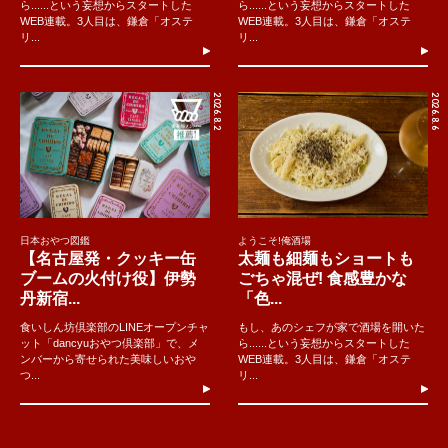
ら......という妄想からスタートした
ら......という妄想からスタートした
WEB連載。3人目は、鎌倉「オステ
WEB連載。3人目は、鎌倉「オステ
リ...
リ...
2026.8.2
2026.8.6
日本おやつ図鑑
ようこそ!俺酒場
【名古屋発・クッキー缶
太麺も細麺もショートも
ブームの火付け役】伊勢
ごちゃ混ぜ! 食感豊かな
丹新宿...
「色...
食いしん坊倶楽部のLINEオープンチャ
もし、あのシェフが家で酒場を開いた
ット「dancyuおやつ倶楽部」で、メ
ら......という妄想からスタートした
ンバーから寄せられた美味しいおや
WEB連載。3人目は、鎌倉「オステ
つ...
リ...