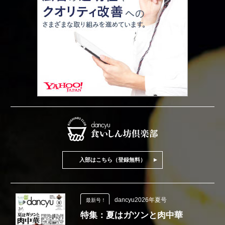
入部はこちら（登録無料）
dancyu2026年夏号
最新号！
特集：夏はガツンと肉中華