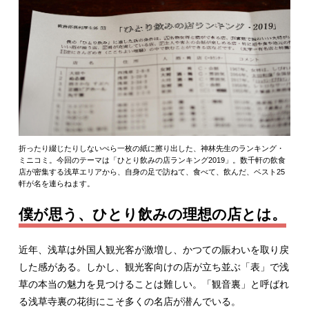
折ったり綴じたりしないぺら一枚の紙に擦り出した、神林先生のランキング・
ミニコミ。今回のテーマは「ひとり飲みの店ランキング2019」。数千軒の飲食
店が密集する浅草エリアから、自身の足で訪ねて、食べて、飲んだ、ベスト25
軒が名を連らねます。
僕が思う、ひとり飲みの理想の店とは。
近年、浅草は外国人観光客が激増し、かつての賑わいを取り戻
した感がある。しかし、観光客向けの店が立ち並ぶ「表」で浅
草の本当の魅力を見つけることは難しい。「観音裏」と呼ばれ
る浅草寺裏の花街にこそ多くの名店が潜んでいる。