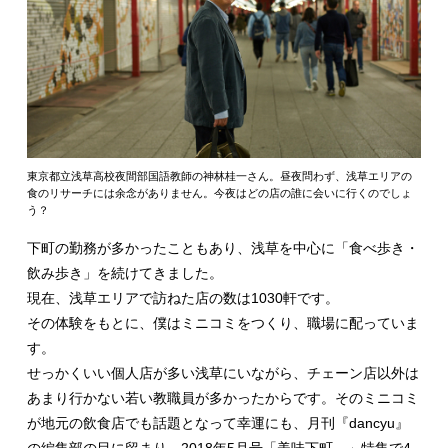
東京都立浅草高校夜間部国語教師の神林桂一さん。昼夜問わず、浅草エリアの
食のリサーチには余念がありません。今夜はどの店の誰に会いに行くのでしょ
う？
下町の勤務が多かったこともあり、浅草を中心に「食べ歩き・
飲み歩き」を続けてきました。
現在、浅草エリアで訪ねた店の数は1030軒です。
その体験をもとに、僕はミニコミをつくり、職場に配っていま
す。
せっかくいい個人店が多い浅草にいながら、チェーン店以外は
あまり行かない若い教職員が多かったからです。そのミニコミ
が地元の飲食店でも話題となって幸運にも、月刊『dancyu』
の編集部の目に留まり、2018年5月号「美味下町。」特集で4