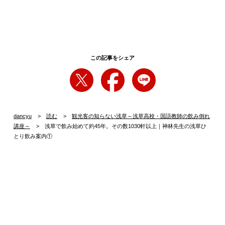
この記事をシェア
dancyu
読む
観光客の知らない浅草～浅草高校・国語教師の飲み倒れ
講座～
浅草で飲み始めて約45年。その数1030軒以上｜神林先生の浅草ひ
とり飲み案内①