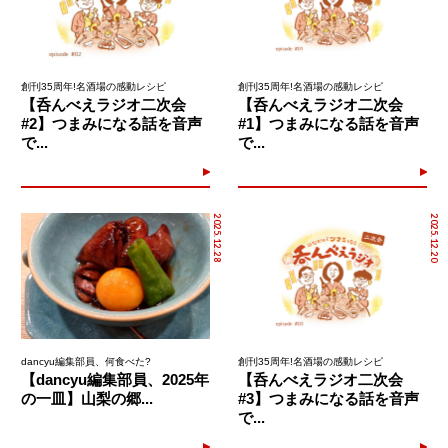
創刊35周年!名酒場の感動レシピ
創刊35周年!名酒場の感動レシピ
【呑んべえラジオ二次会
【呑んべえラジオ二次会
#2】つまみになる話を音声
#1】つまみになる話を音声
で...
で...
2025.12.28
2025.12.20
dancyu編集部員、何食べた?
創刊35周年!名酒場の感動レシピ
【dancyu編集部員、2025年
【呑んべえラジオ二次会
の一皿】山梨の郷...
#3】つまみになる話を音声
で...