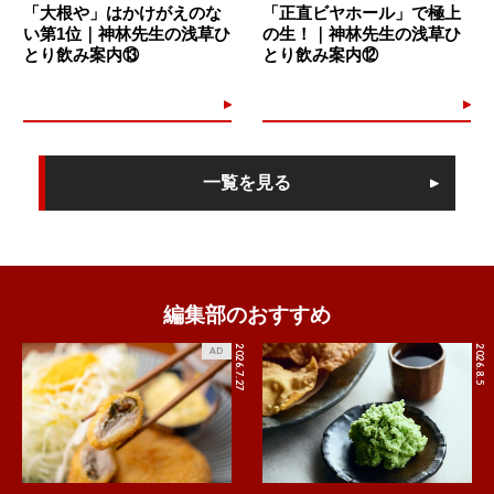
「大根や」はかけがえのな
「正直ビヤホール」で極上
い第1位｜神林先生の浅草ひ
の生！｜神林先生の浅草ひ
とり飲み案内⑬
とり飲み案内⑫
一覧を見る
編集部のおすすめ
2026.7.27
2026.8.5
AD