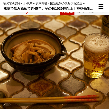
観光客の知らない浅草～浅草高校・国語教師の飲み倒れ講座～
浅草で飲み始めて約45年。その数1030軒以上｜神林先生の浅草ひとり飲み案内①
検索
メニュー
倶楽部入会
ログイン