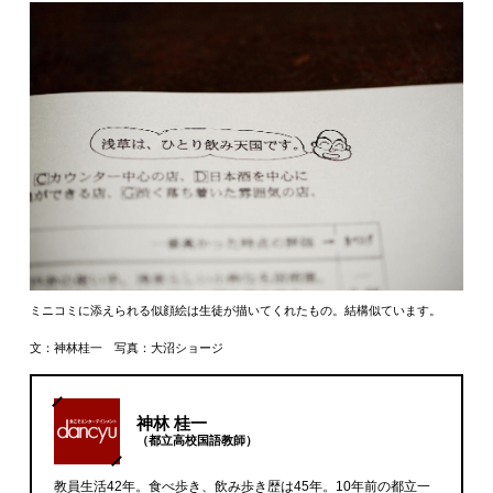
ミニコミに添えられる似顔絵は生徒が描いてくれたもの。結構似ています。
文：神林桂一 写真：大沼ショージ
神林 桂一
（都立高校国語教師）
教員生活42年。食べ歩き、飲み歩き歴は45年。10年前の都立一