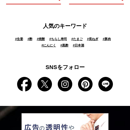
人気のキーワード
#
生姜
#
酢
#
焼酎
#
ちらし寿司
#
たまご
#
長ねぎ
#
豚肉
#
にんにく
#
黒酢
#
日本酒
SNSをフォロー