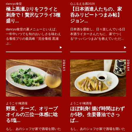
dancyu食堂
心ふるえる酒2026
極上黒瀬ぶりをフライと
【日本酒達人たちの、家
刺身で！贅沢なフライ3種
呑みリピートつまみ帖】
盛り...
ジョン...
dancyu食堂の夏メニューといえば、
日本酒を愛飲し、日々楽しんでいる日
一年中いつでも旬のおいしさを味わえ
本酒ライターさんたちに、家でつく
る養殖ブリの最高峰「完全養殖 黒瀬
る“テッパンつまみ”を教えていただ...
ぶ..
2026.8.5
2026.8.4
ようこそ!俺酒場
ようこそ!俺酒場
野菜、チーズ、オリーブ
ほぼ刺身! 揚げ時間はわず
オイルの三位一体感に唸
か5秒。生姜醤油でさっ
る!塩...
ぱ...
もし、あのシェフが家で酒場を開いた
もし、あのシェフが家で酒場を開いた