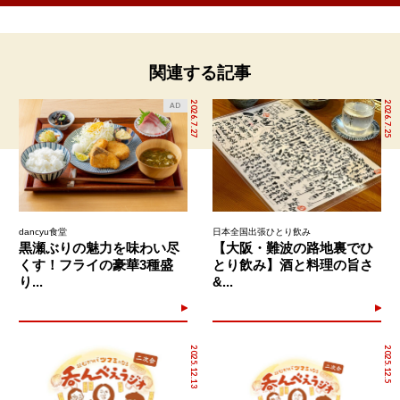
関連する記事
2026.7.27
2026.7.25
AD
dancyu食堂
日本全国出張ひとり飲み
黒瀬ぶりの魅力を味わい尽
【大阪・難波の路地裏でひ
くす！フライの豪華3種盛
とり飲み】酒と料理の旨さ
り...
&...
2025.12.13
2025.12.5