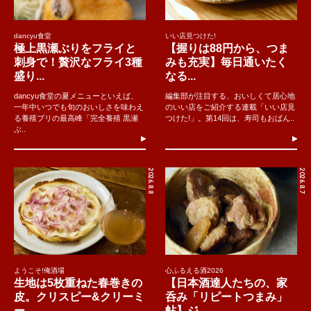
dancyu食堂
いい店見つけた!
極上黒瀬ぶりをフライと
【握りは88円から、つま
刺身で！贅沢なフライ3種
みも充実】毎日通いたく
盛り...
なる...
dancyu食堂の夏メニューといえば、
編集部が注目する、おいしくて居心地
一年中いつでも旬のおいしさを味わえ
のいい店をご紹介する連載「いい店見
る養殖ブリの最高峰「完全養殖 黒瀬
つけた!」。第14回は、寿司もおばん..
ぶ..
2026.8.8
2026.8.7
ようこそ!俺酒場
心ふるえる酒2026
生地は5枚重ねた春巻きの
【日本酒達人たちの、家
皮。クリスピー&クリーミ
呑み「リピートつまみ」
ー...
帖】ジ...