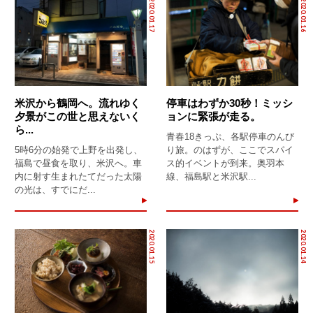
2020.01.17
2020.01.16
米沢から鶴岡へ。流れゆく
停車はわずか30秒！ミッシ
夕景がこの世と思えないく
ョンに緊張が走る。
ら...
青春18きっぷ、各駅停車のんび
5時6分の始発で上野を出発し、
り旅。のはずが、ここでスパイ
福島で昼食を取り、米沢へ。車
ス的イベントが到来。奥羽本
内に射す生まれたてだった太陽
線、福島駅と米沢駅...
の光は、すでにだ...
2020.01.15
2020.01.14