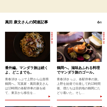
6
萬田 康文さんの関連記事
件
2020.01.24
2020.01.18
番外編。マンダラ旅は続く
鶴岡へ。滋味あふれる料理
よ、どこまでも。
でマンダラ旅のゴール。
青春18きっぷで上野から山形県
青春18きっぷ、各駅停車の旅。
鶴岡へ。写真家・萬田康文さん
上野を始発で出発して約13時間
は13時間の各駅停車の旅を経
後、僕たちは目的地の鶴岡にた
て、東京から移住を...
どり着いた。そし...