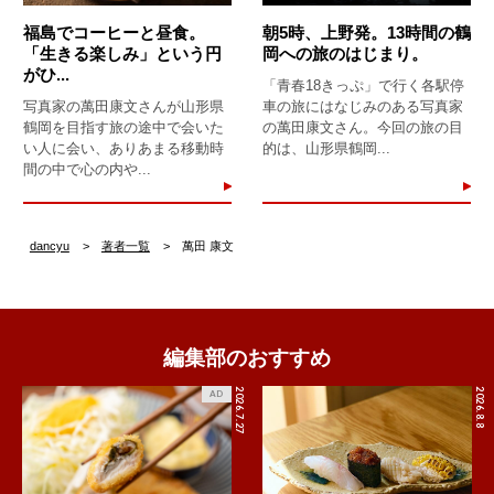
福島でコーヒーと昼食。
朝5時、上野発。13時間の鶴
「生きる楽しみ」という円
岡への旅のはじまり。
がひ...
「青春18きっぷ」で行く各駅停
写真家の萬田康文さんが山形県
車の旅にはなじみのある写真家
鶴岡を目指す旅の途中で会いた
の萬田康文さん。今回の旅の目
い人に会い、ありあまる移動時
的は、山形県鶴岡...
間の中で心の内や...
dancyu
著者一覧
萬田 康文
編集部のおすすめ
2026.7.27
2026.8.8
AD