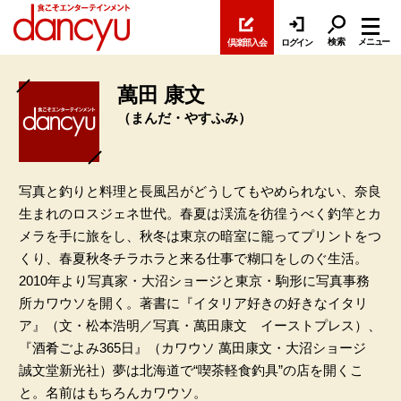
検索
メニュー
倶楽部入会
ログイン
萬田 康文
（まんだ・やすふみ）
写真と釣りと料理と長風呂がどうしてもやめられない、奈良
生まれのロスジェネ世代。春夏は渓流を彷徨うべく釣竿とカ
メラを手に旅をし、秋冬は東京の暗室に籠ってプリントをつ
くり、春夏秋冬チラホラと来る仕事で糊口をしのぐ生活。
2010年より写真家・大沼ショージと東京・駒形に写真事務
所カワウソを開く。著書に『イタリア好きの好きなイタリ
ア』（文・松本浩明／写真・萬田康文 イーストプレス）、
『酒肴ごよみ365日』（カワウソ 萬田康文・大沼ショージ
誠文堂新光社）夢は北海道で“喫茶軽食釣具”の店を開くこ
と。名前はもちろんカワウソ。