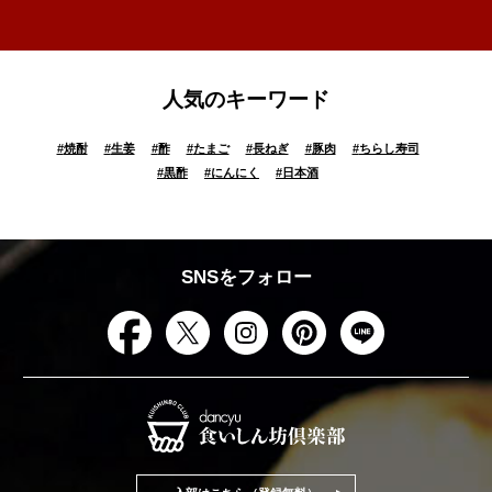
人気のキーワード
#
焼酎
#
生姜
#
酢
#
たまご
#
長ねぎ
#
豚肉
#
ちらし寿司
#
黒酢
#
にんにく
#
日本酒
SNSをフォロー