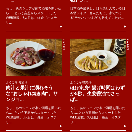
もし、あのシェフが家で酒場を開いた
日本酒を愛飲し、日々楽しんでいる日
ら......という妄想からスタートした
本酒ライターさんたちに、家でつく
WEB連載。3人目は、鎌倉「オステ
る“テッパンつまみ”を教えていただ...
リ...
2026.8.9
2026.8.4
ようこそ!俺酒場
ようこそ!俺酒場
肉汁と果汁に溺れそう
ほぼ刺身! 揚げ時間はわず
な"おしゃれ焼き肉"。サ
か5秒。生姜醤油でさっ
ンジョ...
ぱ...
もし、あのシェフが家で酒場を開いた
もし、あのシェフが家で酒場を開いた
ら......という妄想からスタートした
ら......という妄想からスタートした
WEB連載。3人目は、鎌倉「オステ
WEB連載。3人目は、鎌倉「オステ
リ...
リ...