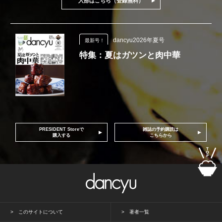
入部はこちら（登録無料）
dancyu2026年夏号
最新号！
特集：夏はガツンと肉中華
PRESIDENT Storeで
雑誌の予約購読は
購入する
こちらから
このサイトについて
著者一覧