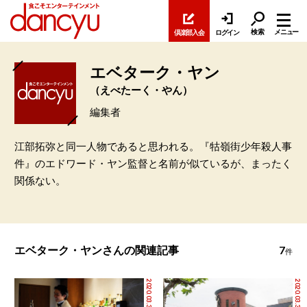
検索
メニュー
倶楽部入会
ログイン
エベターク・ヤン
（えべたーく・やん）
編集者
江部拓弥と同一人物であると思われる。『牯嶺街少年殺人事
件』のエドワード・ヤン監督と名前が似ているが、まったく
関係ない。
7
エベターク・ヤンさんの関連記事
件
2020.03.31
2020.03.31