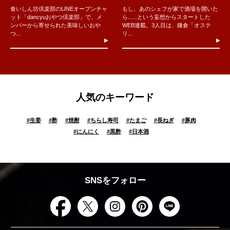
食いしん坊倶楽部のLINEオープンチャ
もし、あのシェフが家で酒場を開いた
ット「dancyuおやつ倶楽部」で、メ
ら......という妄想からスタートした
ンバーから寄せられた美味しいおや
WEB連載。3人目は、鎌倉「オステ
つ...
リ...
人気のキーワード
#
生姜
#
酢
#
焼酎
#
ちらし寿司
#
たまご
#
長ねぎ
#
豚肉
#
にんにく
#
黒酢
#
日本酒
SNSをフォロー