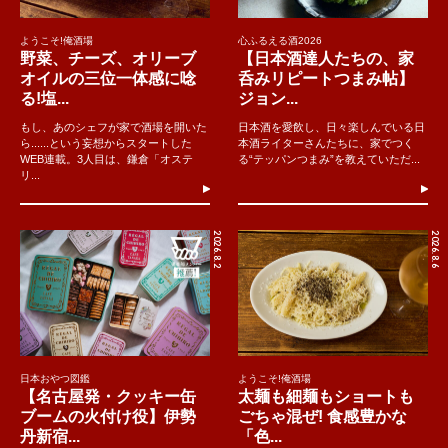
ようこそ!俺酒場
心ふるえる酒2026
野菜、チーズ、オリーブ
【日本酒達人たちの、家
オイルの三位一体感に唸
呑みリピートつまみ帖】
る!塩...
ジョン...
もし、あのシェフが家で酒場を開いた
日本酒を愛飲し、日々楽しんでいる日
ら......という妄想からスタートした
本酒ライターさんたちに、家でつく
WEB連載。3人目は、鎌倉「オステ
る“テッパンつまみ”を教えていただ...
リ...
2026.8.2
2026.8.6
日本おやつ図鑑
ようこそ!俺酒場
【名古屋発・クッキー缶
太麺も細麺もショートも
ブームの火付け役】伊勢
ごちゃ混ぜ! 食感豊かな
丹新宿...
「色...