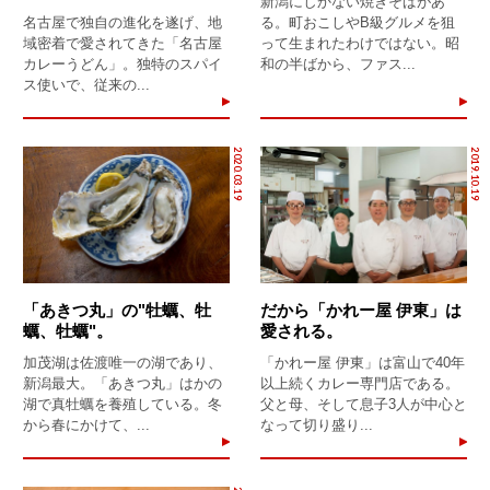
新潟にしかない焼きそばがあ
名古屋で独自の進化を遂げ、地
る。町おこしやB級グルメを狙
域密着で愛されてきた「名古屋
って生まれたわけではない。昭
カレーうどん」。独特のスパイ
和の半ばから、ファス...
ス使いで、従来の...
2020.03.19
2019.10.19
「あきつ丸」の"牡蠣、牡
だから「かれー屋 伊東」は
蠣、牡蠣"。
愛される。
加茂湖は佐渡唯一の湖であり、
「かれー屋 伊東」は富山で40年
新潟最大。「あきつ丸」はかの
以上続くカレー専門店である。
湖で真牡蠣を養殖している。冬
父と母、そして息子3人が中心と
から春にかけて、...
なって切り盛り...