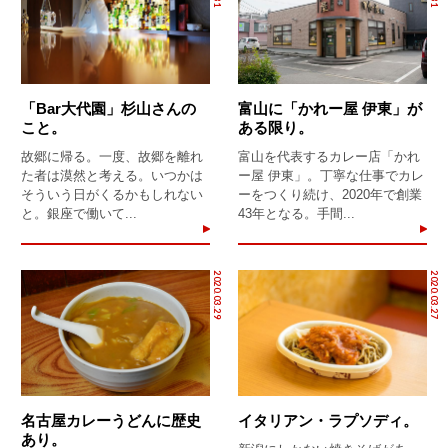
「Bar大代園」杉山さんの
富山に「かれー屋 伊東」が
こと。
ある限り。
故郷に帰る。一度、故郷を離れ
富山を代表するカレー店「かれ
た者は漠然と考える。いつかは
ー屋 伊東」。丁寧な仕事でカレ
そういう日がくるかもしれない
ーをつくり続け、2020年で創業
と。銀座で働いて...
43年となる。手間...
2020.03.29
2020.03.27
名古屋カレーうどんに歴史
イタリアン・ラプソディ。
あり。