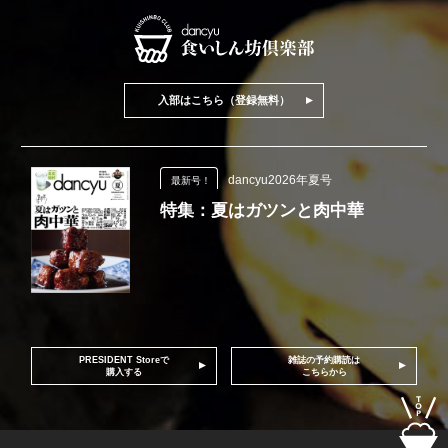
入部はこちら（登録無料）
dancyu2026年夏号
最新号！
特集：夏はガツンと肉中華
PRESIDENT Storeで
雑誌の予約購読は
購入する
こちらから