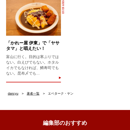
2019.10.10
「かれー屋 伊東」で「ヤサ
タマ」と唱えたい！
富山に行く。目的は寒ぶりでは
ない。白えびでもない。ホタル
イカでもなければ、鱒寿司でも
ない。昆布〆でも...
dancyu
著者一覧
エベターク・ヤン
編集部のおすすめ