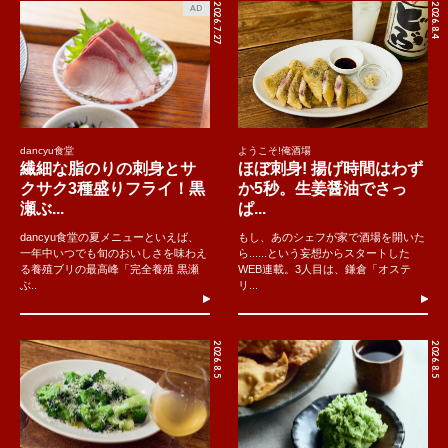
2026.7.27
2026.8.4
AD
dancyu食堂
ようこそ!俺酒場
繊細な脂のりの刺身とサ
ほぼ刺身! 揚げ時間はわず
クサク3種盛りフライ！黒
か5秒。生姜醤油でさっ
瀬ぶ...
ぱ...
dancyu食堂の夏メニューといえば、
もし、あのシェフが家で酒場を開いた
一年中いつでも旬のおいしさを味わえ
ら......という妄想からスタートした
る養殖ブリの最高峰「完全養殖 黒瀬
WEB連載。3人目は、鎌倉「オステ
ぶ..
リ...
2026.8.5
2026.8.5