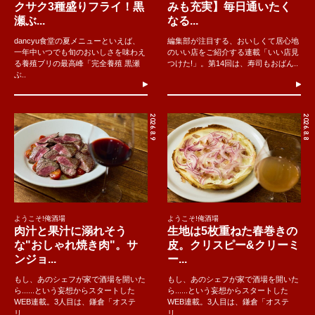
クサク3種盛りフライ！黒
みも充実】毎日通いたく
瀬ぶ...
なる...
dancyu食堂の夏メニューといえば、
編集部が注目する、おいしくて居心地
一年中いつでも旬のおいしさを味わえ
のいい店をご紹介する連載「いい店見
る養殖ブリの最高峰「完全養殖 黒瀬
つけた!」。第14回は、寿司もおばん..
ぶ..
2026.8.9
2026.8.8
ようこそ!俺酒場
ようこそ!俺酒場
肉汁と果汁に溺れそう
生地は5枚重ねた春巻きの
な"おしゃれ焼き肉"。サ
皮。クリスピー&クリーミ
ンジョ...
ー...
もし、あのシェフが家で酒場を開いた
もし、あのシェフが家で酒場を開いた
ら......という妄想からスタートした
ら......という妄想からスタートした
WEB連載。3人目は、鎌倉「オステ
WEB連載。3人目は、鎌倉「オステ
リ...
リ...