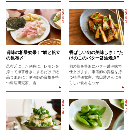
2023.04.24
2023.04.21
旨味の相乗効果！"鯛と帆立
香ばしい旬の美味しさ！"た
の昆布〆"
けのこのバター醤油焼き"
昆布〆にした刺身に、レモンを
旬の筍を贅沢にバター醤油味で
搾って海苔巻きにするだけで絶
仕上げます。唎酒師の資格を持
品つまみに！唎酒師の資格を持
つ料理研究家、吉田愛さんに春
つ料理研究家、吉...
らしい食材をつか...
2023.04.20
2023.04.17