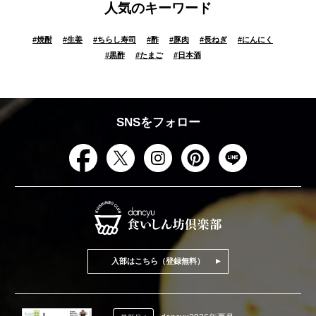
人気のキーワード
#
焼酎
#
生姜
#
ちらし寿司
#
酢
#
豚肉
#
長ねぎ
#
にんにく
#
黒酢
#
たまご
#
日本酒
SNSをフォロー
入部はこちら（登録無料）