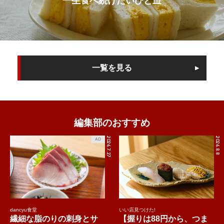
一生食べ続けたいひと皿
一覧を見る
編集部のおすすめ
2026.7.27
2026.8.8
AD
dancyu食堂
いい店見つけた!
繊細な脂のりの刺身とサ
【握りは88円から、つま