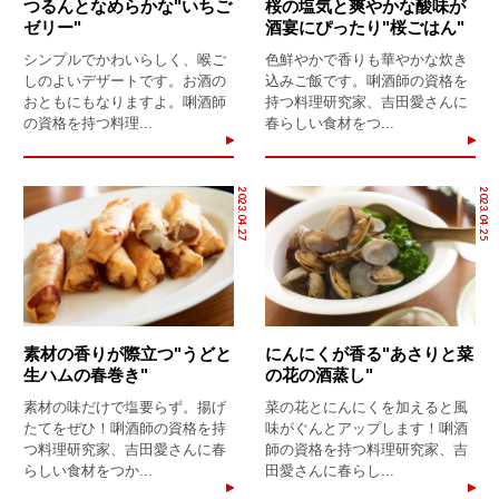
つるんとなめらかな"いちご
桜の塩気と爽やかな酸味が
ゼリー"
酒宴にぴったり"桜ごはん"
シンプルでかわいらしく、喉ご
色鮮やかで香りも華やかな炊き
しのよいデザートです。お酒の
込みご飯です。唎酒師の資格を
おともにもなりますよ。唎酒師
持つ料理研究家、吉田愛さんに
の資格を持つ料理...
春らしい食材をつ...
2023.04.27
2023.04.25
素材の香りが際立つ"うどと
にんにくが香る"あさりと菜
生ハムの春巻き"
の花の酒蒸し"
素材の味だけで塩要らず。揚げ
菜の花とにんにくを加えると風
たてをぜひ！唎酒師の資格を持
味がぐんとアップします！唎酒
つ料理研究家、吉田愛さんに春
師の資格を持つ料理研究家、吉
らしい食材をつか...
田愛さんに春らし...