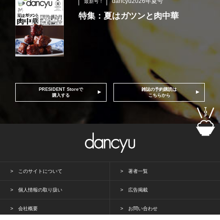
dancyu2026年夏号
最新号！
特集：夏はガツンと肉中華
PRESIDENT Storeで
雑誌の予約購読は
購入する
こちらから
このサイトについて
著者一覧
個人情報の取り扱い
広告掲載
会社概要
お問い合わせ