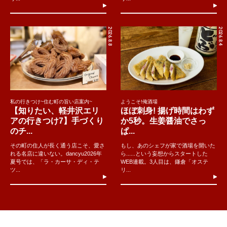
2026.8.8
2026.8.4
私の行きつけ~住む町の旨い店案内~
ようこそ!俺酒場
【知りたい、軽井沢エリ
ほぼ刺身! 揚げ時間はわず
アの行きつけ7】手づくり
か5秒。生姜醤油でさっ
のチ...
ぱ...
その町の住人が長く通う店こそ、愛さ
もし、あのシェフが家で酒場を開いた
れる名店に違いない。dancyu2026年
ら......という妄想からスタートした
夏号では、「ラ・カーサ・ディ・テ
WEB連載。3人目は、鎌倉「オステ
ツ...
リ...