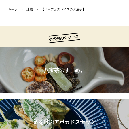
dancyu
連載
【ハーブとスパイスのお菓子】
その他のシリーズ
八宝茶のすゝめ。
酒を呼ぶアボカドスナック