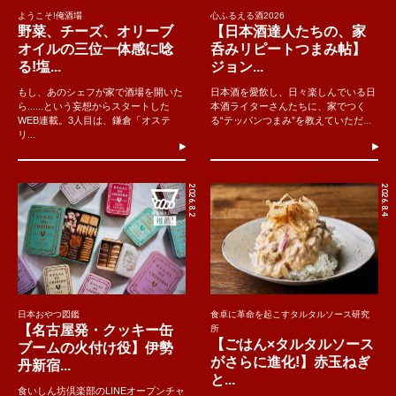
ようこそ!俺酒場
心ふるえる酒2026
野菜、チーズ、オリーブ
【日本酒達人たちの、家
オイルの三位一体感に唸
呑みリピートつまみ帖】
る!塩...
ジョン...
もし、あのシェフが家で酒場を開いた
日本酒を愛飲し、日々楽しんでいる日
ら......という妄想からスタートした
本酒ライターさんたちに、家でつく
WEB連載。3人目は、鎌倉「オステ
る“テッパンつまみ”を教えていただ...
リ...
2026.8.2
2026.8.4
日本おやつ図鑑
食卓に革命を起こすタルタルソース研究
【名古屋発・クッキー缶
所
【ごはん×タルタルソース
ブームの火付け役】伊勢
がさらに進化!】赤玉ねぎ
丹新宿...
と...
食いしん坊倶楽部のLINEオープンチャ