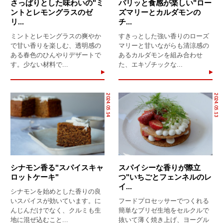
さっぱりとした味わいの"ミ
パリッと食感が楽しい"ロー
ントとレモングラスのゼ
ズマリーとカルダモンの
リ...
チ...
ミントとレモングラスの爽やか
すきっとした強い香りのローズ
で甘い香りを楽しむ、透明感の
マリーと甘いながらも清涼感の
ある春色のひんやりデザートで
あるカルダモンを組み合わせ
す。少ない材料で...
た、エキゾチックな...
2024.05.14
2024.05.13
シナモン香る"スパイスキャ
スパイシーな香りが際立
ロットケーキ"
つ"いちごとフェンネルのレ
イ...
シナモンを始めとした香りの良
いスパイスが効いています。に
フードプロセッサーでつくれる
んじんだけでなく、クルミも生
簡単なブリゼ生地をセルクルで
地に混ぜ込むこと...
抜いて薄く焼き上げ、ヨーグル