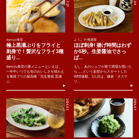
2026.7.27
dancyu食堂
ようこそ!俺酒場
極上黒瀬ぶりをフライと
ほぼ刺身! 揚げ時間はわず
刺身で！贅沢なフライ3種
か5秒。生姜醤油でさっ
盛り...
ぱ...
dancyu食堂の夏メニューといえば、
もし、あのシェフが家で酒場を開いた
一年中いつでも旬のおいしさを味わえ
ら......という妄想からスタートした
る養殖ブリの最高峰「完全養殖 黒瀬
WEB連載。3人目は、鎌倉「オステ
ぶ..
リ...
2026.8.5
2026.8.5