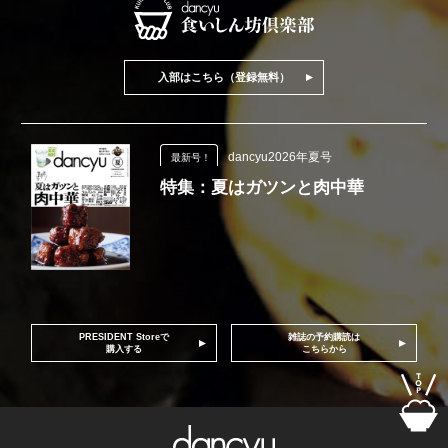
入部はこちら（登録無料）
dancyu2026年夏号
最新号！
特集：夏はガツンと肉中華
PRESIDENT Storeで
雑誌の予約購読は
購入する
こちらから