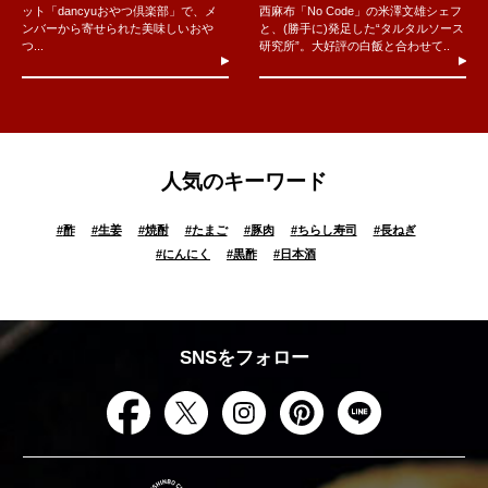
ット「dancyuおやつ倶楽部」で、メ
西麻布「No Code」の米澤文雄シェフ
ンバーから寄せられた美味しいおや
と、(勝手に)発足した“タルタルソース
つ...
研究所”。大好評の白飯と合わせて..
人気のキーワード
#
酢
#
生姜
#
焼酎
#
たまご
#
豚肉
#
ちらし寿司
#
長ねぎ
#
にんにく
#
黒酢
#
日本酒
SNSをフォロー