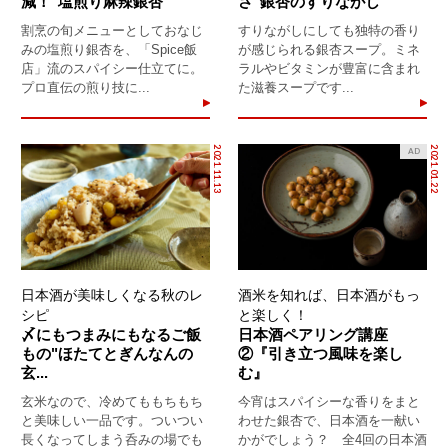
減！"塩煎り麻辣銀杏"
さ"銀杏のすりながし"
割烹の旬メニューとしておなじ
すりながしにしても独特の香り
みの塩煎り銀杏を、「Spice飯
が感じられる銀杏スープ。ミネ
店」流のスパイシー仕立てに。
ラルやビタミンが豊富に含まれ
プロ直伝の煎り技に...
た滋養スープです...
2021.11.13
2021.01.22
AD
日本酒が美味しくなる秋のレ
酒米を知れば、日本酒がもっ
シピ
と楽しく！
〆にもつまみにもなるご飯
日本酒ペアリング講座
もの"ほたてとぎんなんの
②『引き立つ風味を楽し
玄...
む』
玄米なので、冷めてももちもち
今宵はスパイシーな香りをまと
と美味しい一品です。ついつい
わせた銀杏で、日本酒を一献い
長くなってしまう呑みの場でも
かがでしょう？ 全4回の日本酒