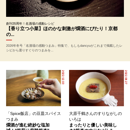
創刊35周年！名酒場の感動レシピ
【香り立つ小菜】ほのかな刺激が燗酒にぴたり！京都
の...
2026年冬号「名酒場の感動つまみ」特集で、もしもdancyuがこれまで掲載したレ
シピから選りすぐりのつまみを...
2022.12.03
2022.08.27
「Spice飯店」の豆皿スパイス
大原千鶴さんのすりながしの
つまみ
いろは
燗酒が進む絶妙な塩加
まったりと優しい美味し