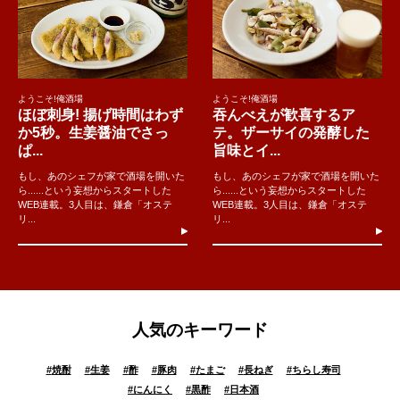
ようこそ!俺酒場
ようこそ!俺酒場
ほぼ刺身! 揚げ時間はわず
吞んべえが歓喜するア
か5秒。生姜醤油でさっ
テ。ザーサイの発酵した
ぱ...
旨味とイ...
もし、あのシェフが家で酒場を開いた
もし、あのシェフが家で酒場を開いた
ら......という妄想からスタートした
ら......という妄想からスタートした
WEB連載。3人目は、鎌倉「オステ
WEB連載。3人目は、鎌倉「オステ
リ...
リ...
人気のキーワード
#
焼酎
#
生姜
#
酢
#
豚肉
#
たまご
#
長ねぎ
#
ちらし寿司
#
にんにく
#
黒酢
#
日本酒