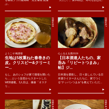
る養殖ブリの最高峰「完全養殖 黒瀬
つけた!」。第14回は、寿司もおばん..
ぶ..
2026.8.8
2026.8.7
ようこそ!俺酒場
心ふるえる酒2026
生地は5枚重ねた春巻きの
【日本酒達人たちの、家
皮。クリスピー&クリーミ
呑み「リピートつまみ」
ー...
帖】ジ...
もし、あのシェフが家で酒場を開いた
日本酒を愛飲し、日々楽しんでいる日
ら......という妄想からスタートした
本酒ライターさんたちに、家でつく
WEB連載。3人目は、鎌倉「オステ
る“テッパンつまみ”を教えていただ...
リ...
2026.8.4
2026.8.7