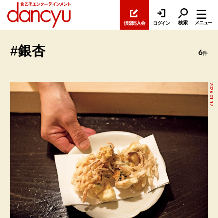
検索
メニュー
倶楽部入会
ログイン
#銀杏
6
件
2026.01.17