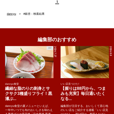
1
dancyu
#銀杏：検索結果
編集部のおすすめ
2026.7.27
2026.8.8
AD
dancyu食堂
いい店見つけた!
繊細な脂のりの刺身とサ
【握りは88円から、つま
クサク3種盛りフライ！黒
みも充実】毎日通いたく
瀬ぶ...
なる...
dancyu食堂の夏メニューといえば、
編集部が注目する、おいしくて居心地
一年中いつでも旬のおいしさを味わえ
のいい店をご紹介する連載「いい店見