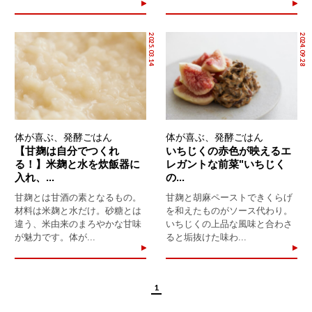
2025.03.14
2024.09.28
体が喜ぶ、発酵ごはん
体が喜ぶ、発酵ごはん
【甘麹は自分でつくれ
いちじくの赤色が映えるエ
る！】米麹と水を炊飯器に
レガントな前菜"いちじく
入れ、...
の...
甘麹とは甘酒の素となるもの。
甘麹と胡麻ペーストできくらげ
材料は米麹と水だけ。砂糖とは
を和えたものがソース代わり。
違う、米由来のまろやかな甘味
いちじくの上品な風味と合わさ
が魅力です。体が...
ると垢抜けた味わ...
1