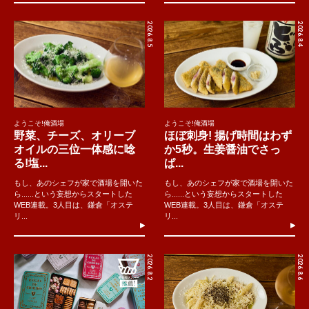
2026.8.5
2026.8.4
ようこそ!俺酒場
ようこそ!俺酒場
野菜、チーズ、オリーブ
ほぼ刺身! 揚げ時間はわず
オイルの三位一体感に唸
か5秒。生姜醤油でさっ
る!塩...
ぱ...
もし、あのシェフが家で酒場を開いた
もし、あのシェフが家で酒場を開いた
ら......という妄想からスタートした
ら......という妄想からスタートした
WEB連載。3人目は、鎌倉「オステ
WEB連載。3人目は、鎌倉「オステ
リ...
リ...
2026.8.2
2026.8.6