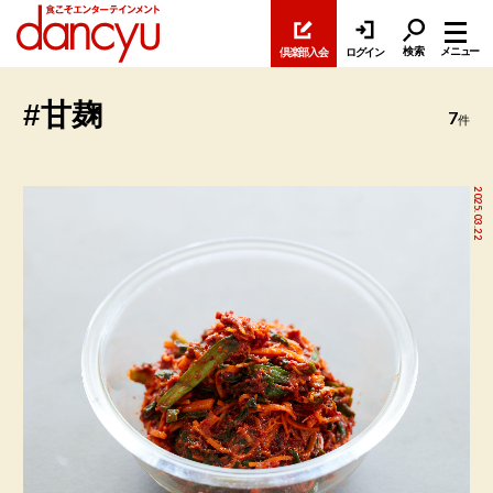
検索
メニュー
倶楽部入会
ログイン
#甘麹
7
件
2025.03.22