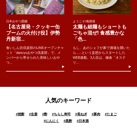
日本おやつ図鑑
ようこそ!俺酒場
【名古屋発・クッキー缶
太麺も細麺もショートも
ブームの火付け役】伊勢
ごちゃ混ぜ! 食感豊かな
丹新宿...
「色...
食いしん坊倶楽部のLINEオープンチャ
もし、あのシェフが家で酒場を開いた
ット「dancyuおやつ倶楽部」で、メ
ら......という妄想からスタートした
ンバーから寄せられた美味しいおや
WEB連載。3人目は、鎌倉「オステ
つ...
リ...
人気のキーワード
#
焼酎
#
生姜
#
酢
#
ちらし寿司
#
長ねぎ
#
豚肉
#
たまご
#
にんにく
#
黒酢
#
日本酒