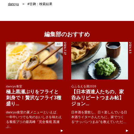
dancyu
#甘麹：検索結果
編集部のおすすめ
2026.7.27
2026.8.5
AD
dancyu食堂
心ふるえる酒2026
極上黒瀬ぶりをフライと
【日本酒達人たちの、家
刺身で！贅沢なフライ3種
呑みリピートつまみ帖】
盛り...
ジョン...
dancyu食堂の夏メニューといえば、
日本酒を愛飲し、日々楽しんでいる日
一年中いつでも旬のおいしさを味わえ
本酒ライターさんたちに、家でつく
る養殖ブリの最高峰「完全養殖 黒瀬
る“テッパンつまみ”を教えていただ...
ぶ..