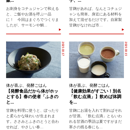
飯...
子、...
お刺身をコチュジャンで和える
甘麹があれば、なんとコチュジ
と、ご飯やお酒を呼ぶ一品
ャンも簡単。身近にある材料を
に！ 今回はまぐろでつくりま
加えて混ぜるだけです。自家製
したが、サーモンや鯛...
甘麹がなければ市...
2025.03.17
2025.03.15
体が喜ぶ、発酵ごはん
体が喜ぶ、発酵ごはん
【発酵食品だから体がホッ
【健康効果がすごい！別名
とする】春の使者「ふきの
「飲む点滴」】飲めば体調
と...
を...
甘麹を料理に使うと、ぽったり
甘麹にお湯を入れて割ればそれ
と柔らかな味わいが生まれま
が甘酒。「飲む点滴」ともいわ
す。ささみとふきのとうと合わ
れる甘酒の季語は夏ですがまだ
せれば、やさしい春...
寒さの残る春にも...