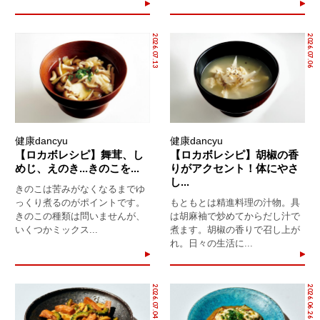
2026.07.13
2026.07.06
健康dancyu
健康dancyu
【ロカボレシピ】舞茸、し
【ロカボレシピ】胡椒の香
めじ、えのき...きのこを...
りがアクセント！体にやさ
し...
きのこは苦みがなくなるまでゆ
っくり煮るのがポイントです。
もともとは精進料理の汁物。具
きのこの種類は問いませんが、
は胡麻袖で炒めてからだし汁で
いくつかミックス...
煮ます。胡椒の香りで召し上が
れ。日々の生活に...
2026.07.04
2026.06.26