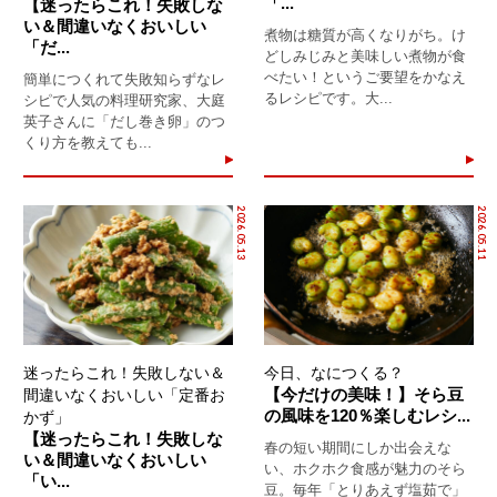
「...
【迷ったらこれ！失敗しな
い＆間違いなくおいしい
煮物は糖質が高くなりがち。け
「だ...
どしみじみと美味しい煮物が食
べたい！というご要望をかなえ
簡単につくれて失敗知らずなレ
るレシピです。大...
シピで人気の料理研究家、大庭
英子さんに「だし巻き卵」のつ
くり方を教えても...
2026.05.13
2026.05.11
迷ったらこれ！失敗しない＆
今日、なにつくる？
【今だけの美味！】そら豆
間違いなくおいしい「定番お
の風味を120％楽しむレシ...
かず」
【迷ったらこれ！失敗しな
春の短い期間にしか出会えな
い＆間違いなくおいしい
い、ホクホク食感が魅力のそら
「い...
豆。毎年「とりあえず塩茹で」