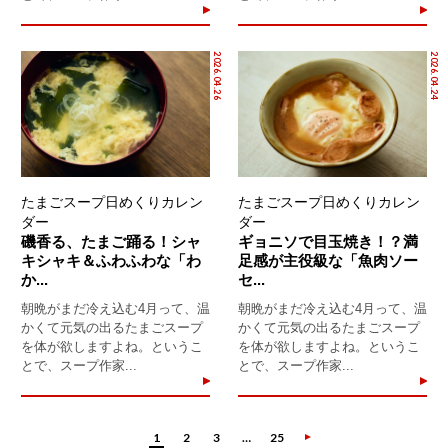
2026.04.26
2026.04.24
たまごスープ日めくりカレン
たまごスープ日めくりカレン
ダー
ダー
磯香る、たまご踊る！シャ
ギョニソで目玉焼き！？満
キシャキ＆ふわふわな「わ
足感が主役級な「魚肉ソー
か...
セ...
朝晩がまだ冷え込む4月って、温
朝晩がまだ冷え込む4月って、温
かくて元気の出るたまごスープ
かくて元気の出るたまごスープ
を体が欲しますよね。というこ
を体が欲しますよね。というこ
とで、スープ作家...
とで、スープ作家...
1
2
3
…
25