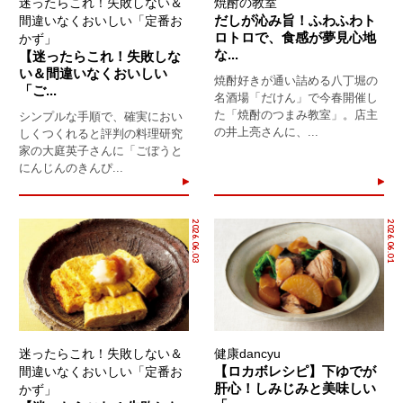
迷ったらこれ！失敗しない＆
焼酎の教室
だしが沁み旨！ふわふわト
間違いなくおいしい「定番お
ロトロで、食感が夢見心地
かず」
な...
【迷ったらこれ！失敗しな
い＆間違いなくおいしい
焼酎好きが通い詰める八丁堀の
「ご...
名酒場「だけん」で今春開催し
た「焼酎のつまみ教室」。店主
シンプルな手順で、確実におい
の井上亮さんに、...
しくつくれると評判の料理研究
家の大庭英子さんに「ごぼうと
にんじんのきんぴ...
2026.06.03
2026.06.01
迷ったらこれ！失敗しない＆
健康dancyu
【ロカボレシピ】下ゆでが
間違いなくおいしい「定番お
肝心！しみじみと美味しい
かず」