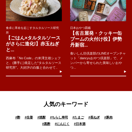
食卓に革命を起こすタルタルソース研究
日本おやつ図鑑
【名古屋発・クッキー缶
所
【ごはん×タルタルソース
ブームの火付け役】伊勢
がさらに進化!】赤玉ねぎ
丹新宿...
と...
食いしん坊倶楽部のLINEオープンチャ
西麻布「No Code」の米澤文雄シェフ
ット「dancyuおやつ倶楽部」で、メ
と、(勝手に)発足した“タルタルソース
ンバーから寄せられた美味しいおや
研究所”。大好評の白飯と合わせて..
つ...
人気のキーワード
#
酢
#
生姜
#
焼酎
#
ちらし寿司
#
たまご
#
長ねぎ
#
豚肉
#
黒酢
#
にんにく
#
日本酒