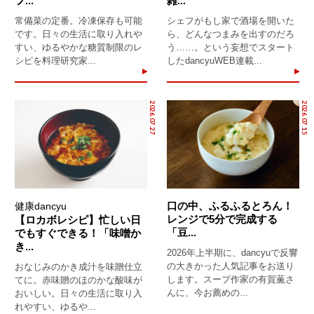
フ...
雑...
常備菜の定番。冷凍保存も可能
シェフがもし家で酒場を開いた
です。日々の生活に取り入れや
ら、どんなつまみを出すのだろ
すい、ゆるやかな糖質制限のレ
う……。という妄想でスタート
シピを料理研究家...
したdancyuWEB連載...
2026.07.27
2026.07.15
口の中、ふるふるとろん！
健康dancyu
レンジで5分で完成する
【ロカボレシピ】忙しい日
「豆...
でもすぐできる！「味噌か
き...
2026年上半期に、dancyuで反響
の大きかった人気記事をお送り
おなじみのかき成汁を味贈仕立
します。スープ作家の有賀薫さ
てに。赤味贈のほのかな酸味が
んに、今お薦めの...
おいしい。日々の生活に取り入
れやすい、ゆるや...