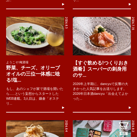
ぶ..
リ...
2026.8.5
2026.7.31
【すぐ飲める!つくりおき
ようこそ!俺酒場
野菜、チーズ、オリーブ
酒肴】スーパーの刺身用
オイルの三位一体感に唸
のサ...
る!塩...
2026年上半期に、dancyuで反響の大
もし、あのシェフが家で酒場を開いた
きかった人気記事をお送りします。
ら......という妄想からスタートした
2026年日本酒dancyu「出会えてよか
WEB連載。3人目は、鎌倉「オステ
った...
リ...
2026.8.4
2026.8.2