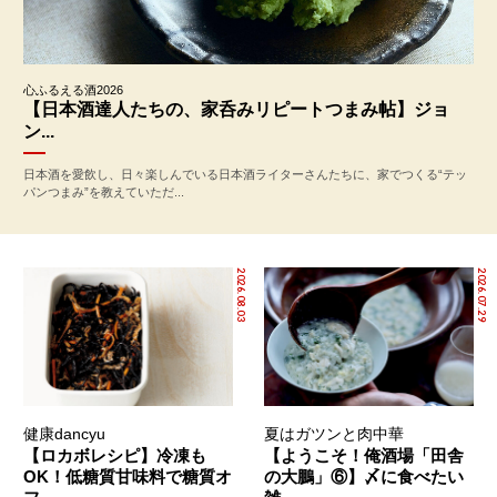
心ふるえる酒2026
【日本酒達人たちの、家呑みリピートつまみ帖】ジョ
ン...
日本酒を愛飲し、日々楽しんでいる日本酒ライターさんたちに、家でつくる“テッ
パンつまみ”を教えていただ...
2026.08.03
2026.07.29
健康dancyu
夏はガツンと肉中華
【ロカボレシピ】冷凍も
【ようこそ！俺酒場「田舎
OK！低糖質甘味料で糖質オ
の大鵬」⑥】〆に食べたい