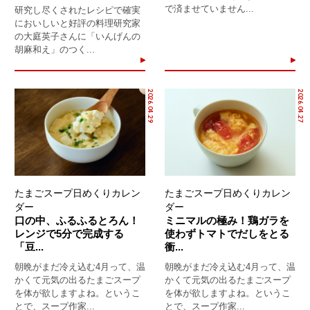
で済ませていません...
研究し尽くされたレシピで確実
においしいと好評の料理研究家
の大庭英子さんに「いんげんの
胡麻和え」のつく...
2026.04.29
2026.04.27
たまごスープ日めくりカレン
たまごスープ日めくりカレン
ダー
ダー
口の中、ふるふるとろん！
ミニマルの極み！鶏ガラを
レンジで5分で完成する
使わずトマトでだしをとる
「豆...
衝...
朝晩がまだ冷え込む4月って、温
朝晩がまだ冷え込む4月って、温
かくて元気の出るたまごスープ
かくて元気の出るたまごスープ
を体が欲しますよね。というこ
を体が欲しますよね。というこ
とで、スープ作家...
とで、スープ作家...