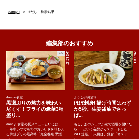
dancyu
#だし：検索結果
編集部のおすすめ
2026.7.27
2026.8.4
AD
dancyu食堂
ようこそ!俺酒場
黒瀬ぶりの魅力を味わい
ほぼ刺身! 揚げ時間はわず
尽くす！フライの豪華3種
か5秒。生姜醤油でさっ
盛り...
ぱ...
dancyu食堂の夏メニューといえば、
もし、あのシェフが家で酒場を開いた
一年中いつでも旬のおいしさを味わえ
ら......という妄想からスタートした
る養殖ブリの最高峰「完全養殖 黒瀬
WEB連載。3人目は、鎌倉「オステ