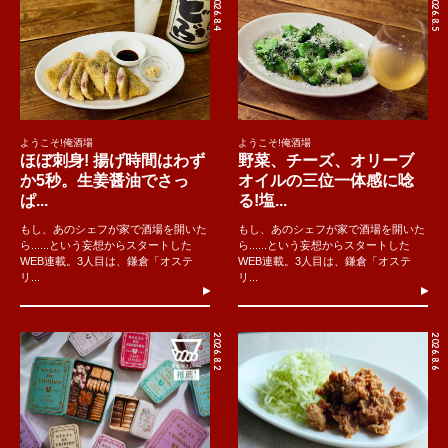
2026.8.4
2026.8.5
ようこそ!俺酒場
ようこそ!俺酒場
ほぼ刺身! 揚げ時間はわず
野菜、チーズ、オリーブ
か5秒。生姜醤油でさっ
オイルの三位一体感に唸
ぱ...
る!塩...
もし、あのシェフが家で酒場を開いた
もし、あのシェフが家で酒場を開いた
ら......という妄想からスタートした
ら......という妄想からスタートした
WEB連載。3人目は、鎌倉「オステ
WEB連載。3人目は、鎌倉「オステ
リ...
リ...
2026.8.2
2026.8.6