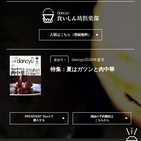
入部はこちら（登録無料）
dancyu2026年夏号
最新号！
特集：夏はガツンと肉中華
PRESIDENT Storeで
雑誌の予約購読は
購入する
こちらから