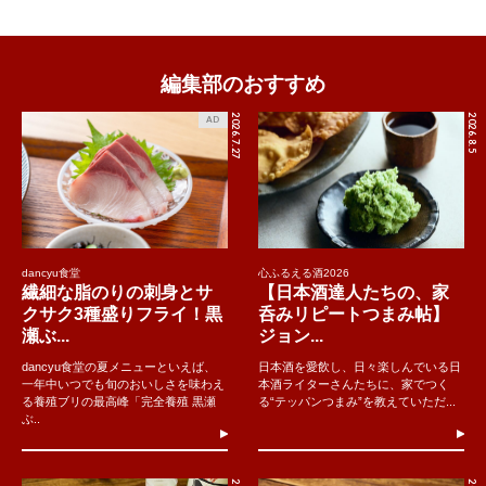
編集部のおすすめ
2026.7.27
2026.8.5
AD
dancyu食堂
心ふるえる酒2026
繊細な脂のりの刺身とサ
【日本酒達人たちの、家
クサク3種盛りフライ！黒
呑みリピートつまみ帖】
瀬ぶ...
ジョン...
dancyu食堂の夏メニューといえば、
日本酒を愛飲し、日々楽しんでいる日
一年中いつでも旬のおいしさを味わえ
本酒ライターさんたちに、家でつく
る養殖ブリの最高峰「完全養殖 黒瀬
る“テッパンつまみ”を教えていただ...
ぶ..