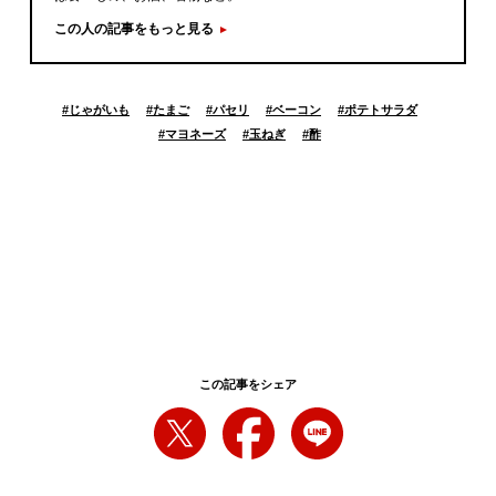
この人の記事をもっと見る
#
じゃがいも
#
たまご
#
パセリ
#
ベーコン
#
ポテトサラダ
#
マヨネーズ
#
玉ねぎ
#
酢
この記事をシェア