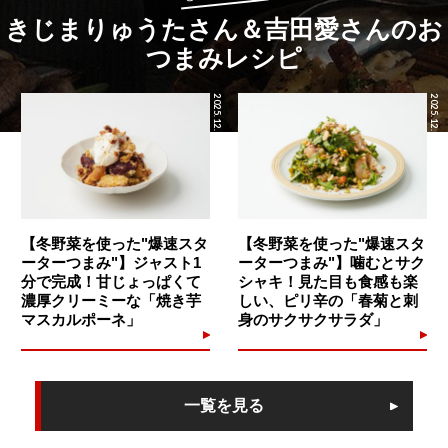
きじまりゅうたさん＆吉田愛さんのお
つまみレシピ
2025.12.19
2025.12.18
【冬野菜を使った"爆速スタ
【冬野菜を使った"爆速スタ
ーターつまみ"】ジャスト1
ーターつまみ"】噛むとサク
分で完成！甘じょっぱくて
シャキ！見た目も食感も楽
濃厚クリーミーな「焼き芋
しい、ピリ辛の「春菊と刺
マスカルポーネ」
身のサクサクサラダ」
一覧を見る