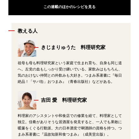
この連載のほかのレシピを見る
教える人
きじまりゅうた 料理研究家
祖母も母も料理研究家という家庭で生まれ育ち、自身も同じ道
へ。左党の血もしっかり受け継いでいる。家飲みはもちろん、
気のおけない仲間との外飲みも大好き。つまみ系著書に『毎日
絶品！「サバ缶」おつまみ』（青春出版社）などがある。
吉田 愛 料理研究家
料理家のアシスタントや和食店での修業を経て、料理家として
独立。佳肴がありそうな居酒屋を発見すると、一人でも果敢に
暖簾をくぐる行動派。大の日本酒党で唎酒師の資格を持つ。つ
まみ系著書に『温故知新和食つまみ』（成美堂出版）。