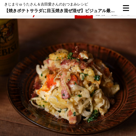
きじまりゅうたさん＆吉田愛さんのおつまみレシピ
【焼きポテトサラダに目玉焼き混ぜ混ぜ】ビジュアル最高！持ちより宴会にも最適！「ごちそう焼きポテサラ」
検索
メニュー
倶楽部入会
ログイン