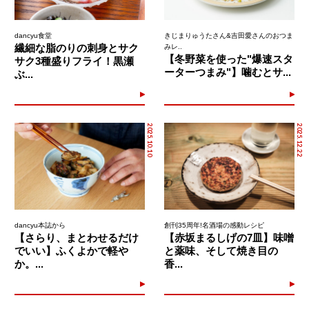
dancyu食堂
きじまりゅうたさん&吉田愛さんのおつま
繊細な脂のりの刺身とサク
みレ..
【冬野菜を使った"爆速スタ
サク3種盛りフライ！黒瀬
ーターつまみ"】噛むとサ...
ぶ...
2025.10.10
2025.12.22
dancyu本誌から
創刊35周年!名酒場の感動レシピ
【さらり、まとわせるだけ
【赤坂まるしげの7皿】味噌
でいい】ふくよかで軽や
と薬味、そして焼き目の
か。...
香...