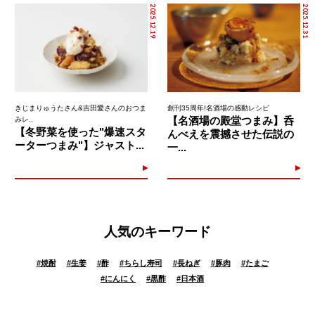
2025.12.19
2025.12.31
きじまりゅうたさん&吉田愛さんのおつま
創刊35周年!名酒場の感動レシピ
【名酒場の殿堂つまみ】呑
みレ..
【冬野菜を使った"爆速スタ
んべえを震撼させた伝説の
ーターつまみ"】ジャスト...
一...
人気のキーワード
#
焼酎
#
生姜
#
酢
#
ちらし寿司
#
長ねぎ
#
豚肉
#
たまご
#
にんにく
#
黒酢
#
日本酒