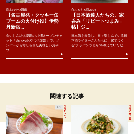
日本おやつ図鑑
心ふるえる酒2026
【名古屋発・クッキー缶
【日本酒達人たちの、家
ブームの火付け役】伊勢
呑み「リピートつまみ」
丹新宿...
帖】ジ...
食いしん坊倶楽部のLINEオープンチャ
日本酒を愛飲し、日々楽しんでいる日
ット「dancyuおやつ倶楽部」で、メ
本酒ライターさんたちに、家でつく
ンバーから寄せられた美味しいおや
る“テッパンつまみ”を教えていただ...
つ...
関連する記事
2026.7.27
2025.12.18
AD