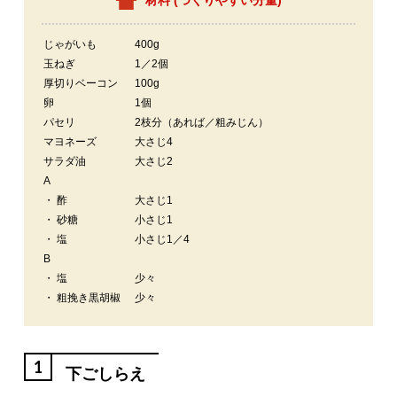
材料 (
つくりやすい分量
)
じゃがいも
400g
玉ねぎ
1／2個
厚切りベーコン
100g
卵
1個
パセリ
2枝分（あれば／粗みじん）
マヨネーズ
大さじ4
サラダ油
大さじ2
A
・ 酢
大さじ1
・ 砂糖
小さじ1
・ 塩
小さじ1／4
B
・ 塩
少々
・ 粗挽き黒胡椒
少々
1
下ごしらえ