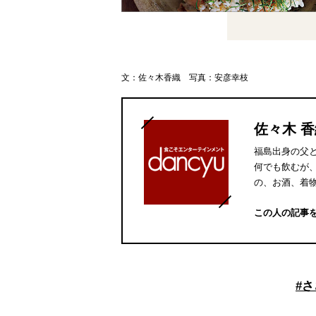
文：佐々木香織 写真：安彦幸枝
佐々木 
福島出身の父
何でも飲むが
の、お酒、着
この人の記事
#
さ