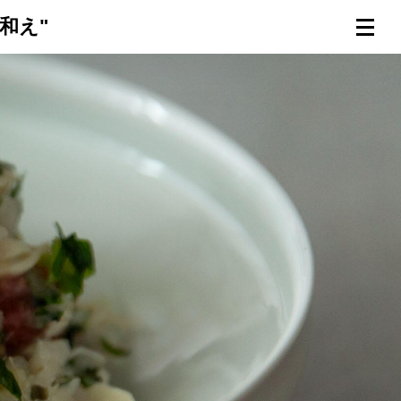
和え"
連載一覧
倶楽部入会
（無料）
ログイン
検索
メニュー