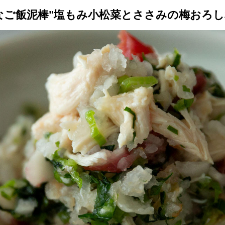
なご飯泥棒"塩もみ小松菜とささみの梅おろし
トップ
プロが教えるレシピ
厳選！店探し
食のストーリー