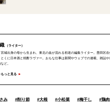
香織
（ライター）
と宮城出身の母から生まれ、東北の血が流れる初老の編集ライター。墨田区在
、とくに日本酒と焼酎ラヴァー。おもな仕事は新聞やウェブでの連載、雑誌や
物など。
をもっと見る
さみ
#
削り節
#
大根
#
小松菜
#
梅干し
#
鶏肉