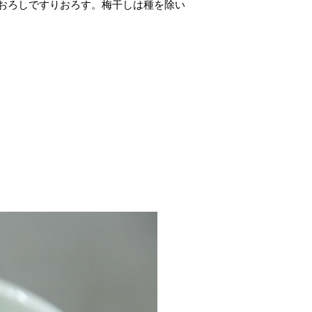
鬼おろしですりおろす。梅干しは種を除い
。