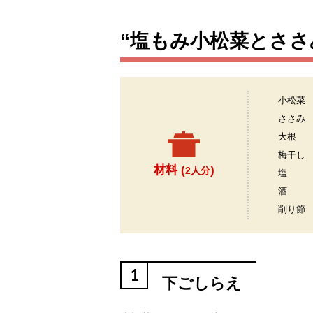
“塩もみ小松菜とささ
小松菜
ささみ
大根
梅干し
材料 (
)
2人分
塩
酒
削り節
1
下ごしらえ