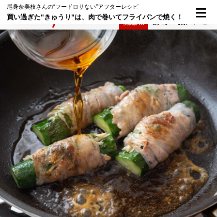
尾身奈美枝さんの“フードロサない”アフターレシピ
買い過ぎた"きゅうり"は、肉で巻いてフライパンで焼く！
検索
メニュー
倶楽部入会
ログイン