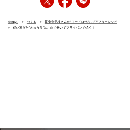
dancyu
つくる
尾身奈美枝さんの“フードロサない”アフターレシピ
買い過ぎた"きゅうり"は、肉で巻いてフライパンで焼く！