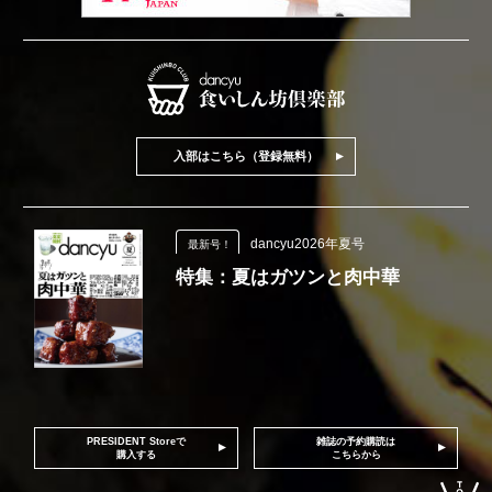
入部はこちら（登録無料）
dancyu2026年夏号
最新号！
特集：夏はガツンと肉中華
PRESIDENT Storeで
雑誌の予約購読は
購入する
こちらから