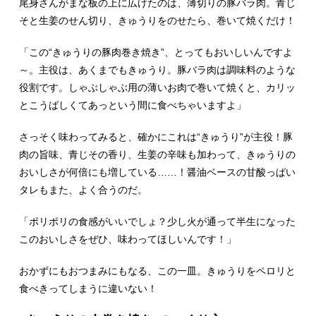
尾身さんがまな板の上に広げたのは、薄切りの豚バラ肉。青じ
そと生姜のせん切り、きゅうりをのせたら、巻いて焼くだけ！
「この“きゅうりの豚肉巻き焼き”、とってもおいしいんですよ
～。主役は、あくまでもきゅうり。豚バラ肉は調味料のような
役割です。しゃぶしゃぶ用の薄いお肉で巻いて焼くと、カリッ
とこうばしくてあっという間に食べちゃいますよ」
さっそく味わってみると、確かにこれは“きゅうり”が主役！豚
肉の旨味、青じその香り、生姜の辛味も加わって、きゅうりの
おいしさが何倍にも増している……！醤油ベースの甘酸っぱい
タレもまた、よく合うのだ。
「ポリポリの食感がいいでしょ？少し火が通って半生になった
このおいしさをぜひ、味わってほしいんです！」
おかずにもおつまみにもなる、この一皿。きゅうりをペロリと
食べきってしまうに違いない！