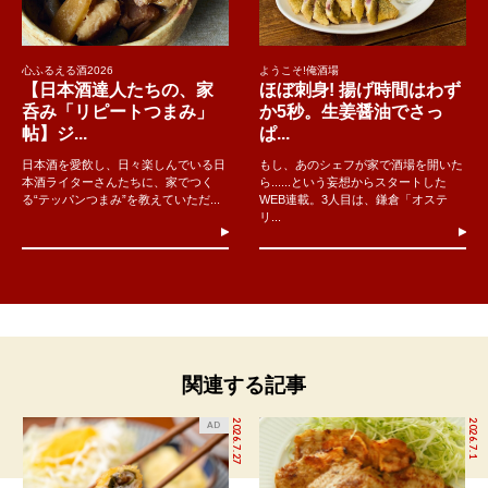
心ふるえる酒2026
ようこそ!俺酒場
【日本酒達人たちの、家
ほぼ刺身! 揚げ時間はわず
呑み「リピートつまみ」
か5秒。生姜醤油でさっ
帖】ジ...
ぱ...
日本酒を愛飲し、日々楽しんでいる日
もし、あのシェフが家で酒場を開いた
本酒ライターさんたちに、家でつく
ら......という妄想からスタートした
る“テッパンつまみ”を教えていただ...
WEB連載。3人目は、鎌倉「オステ
リ...
関連する記事
2026.7.27
2026.7.1
AD