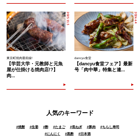
2025.11.5
2026.6.4
東京町焼肉最前線!
dancyu食堂
【学芸大学・元教師と元魚
【dancyu食堂フェア】最新
屋が仕掛ける焼肉店!?】
号「肉中華」特集と連...
肉...
人気のキーワード
#
焼酎
#
生姜
#
酢
#
たまご
#
長ねぎ
#
豚肉
#
ちらし寿司
#
にんにく
#
黒酢
#
日本酒