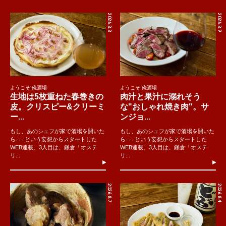
2026.8.8
2026.8.9
ようこそ!俺酒場
ようこそ!俺酒場
生地は5枚重ねた春巻きの
肉汁と果汁に溺れそう
皮。クリスピー&クリーミ
な"おしゃれ焼き肉"。サ
ー...
ンジョ...
もし、あのシェフが家で酒場を開いた
もし、あのシェフが家で酒場を開いた
ら......という妄想からスタートした
ら......という妄想からスタートした
WEB連載。3人目は、鎌倉「オステ
WEB連載。3人目は、鎌倉「オステ
リ...
リ...
2026.8.7
2026.8.4