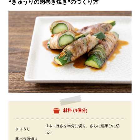
“きゅうりの肉巻き焼き”のつくり方
材料 (
4個分
)
1本（長さを半分に切り、さらに縦半分に切
きゅうり
る）
豚バラ薄切り