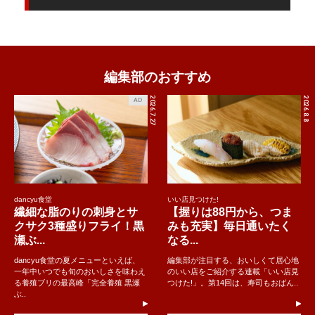
編集部のおすすめ
2026.7.27
2026.8.8
AD
dancyu食堂
いい店見つけた!
繊細な脂のりの刺身とサ
【握りは88円から、つま
クサク3種盛りフライ！黒
みも充実】毎日通いたく
瀬ぶ...
なる...
dancyu食堂の夏メニューといえば、
編集部が注目する、おいしくて居心地
一年中いつでも旬のおいしさを味わえ
のいい店をご紹介する連載「いい店見
る養殖ブリの最高峰「完全養殖 黒瀬
つけた!」。第14回は、寿司もおばん..
ぶ..