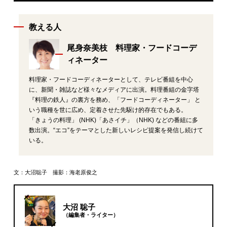
教える人
尾身奈美枝 料理家・フードコーデ
ィネーター
料理家・フードコーディネーターとして、テレビ番組を中心
に、新聞・雑誌など様々なメディアに出演。料理番組の金字塔
『料理の鉄人』の裏方を務め、「フードコーディネーター」 と
いう職種を世に広め、定着させた先駆け的存在でもある。
「きょうの料理」 (NHK)「あさイチ」（NHK) などの番組に多
数出演。“エコ”をテーマとした新しいレシピ提案を発信し続けて
いる。
文：大沼聡子 撮影：海老原俊之
大沼 聡子
（編集者・ライター）