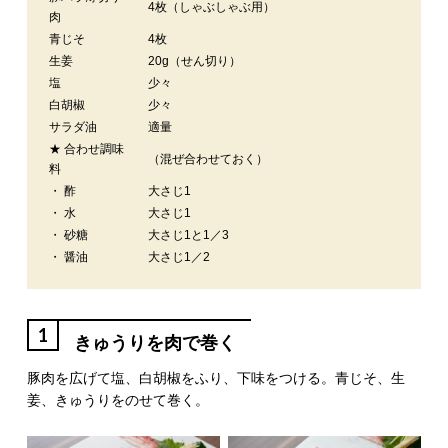
4枚（しゃぶしゃぶ用）
肉
青じそ
4枚
生姜
20g（せん切り）
塩
少々
白胡椒
少々
サラダ油
適量
★ 合わせ調味
（混ぜ合わせておく）
料
・ 酢
大さじ1
・ 水
大さじ1
・ 砂糖
大さじ1と1／3
・ 醤油
大さじ1／2
1
きゅうりを肉で巻く
豚肉を広げて塩、白胡椒をふり、下味をつける。青じそ、生
姜、きゅうりをのせて巻く。