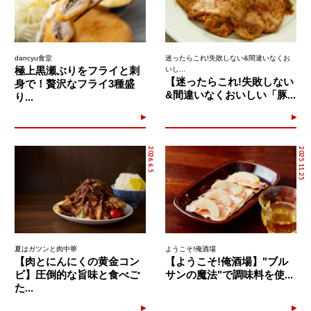
dancyu食堂
迷ったらこれ!失敗しない&間違いなくお
極上黒瀬ぶりをフライと刺
いし...
【迷ったらこれ!失敗しない
身で！贅沢なフライ3種盛
&間違いなくおいしい「豚...
り...
2026.6.5
2025.11.25
夏はガツンと肉中華
ようこそ!俺酒場
【肉とにんにくの黄金コン
【ようこそ!俺酒場】"ブル
ビ】圧倒的な旨味と食べご
サンの魔法"で調味料を使...
た...