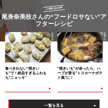
この連載の他の記事
尾身奈美枝さんの“フードロサない”ア
フターレシピ
2024.12.08
2024.11.30
食べきれない"焼きい
"焼きいも"が余ったら、ハ
も"で！絶品すぎるふわも
ーブが香る"トスカーナポテ
ち"ニョッキ"
ト風"に！
一覧を見る