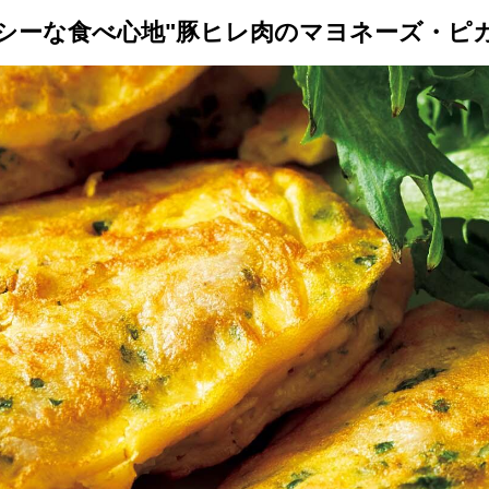
シーな食べ心地"豚ヒレ肉のマヨネーズ・ピカ
トップ
プロが教えるレシピ
厳選！店探し
食のストーリー