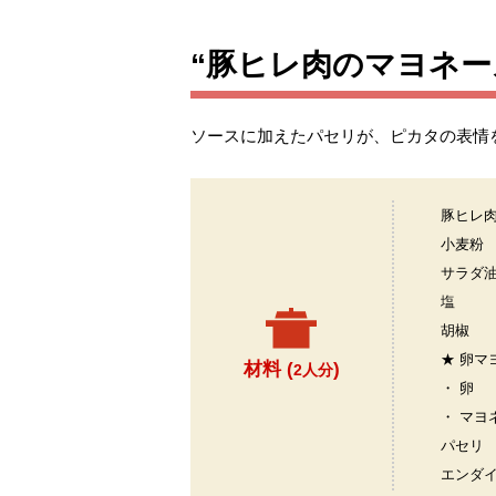
“豚ヒレ肉のマヨネー
ソースに加えたパセリが、ピカタの表情
豚ヒレ
小麦粉
サラダ
塩
胡椒
★ 卵マ
材料 (
)
2人分
・ 卵
・ マヨ
パセリ
エンダ