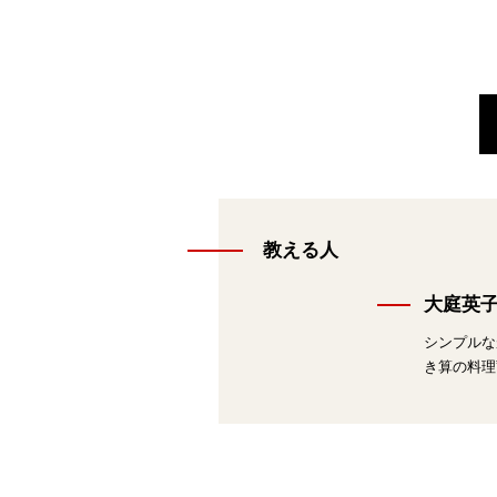
教える人
大庭英
シンプルな
き算の料理