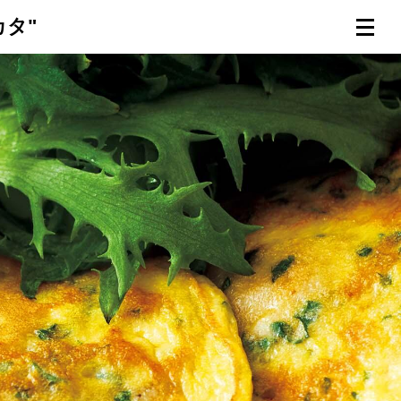
タ"
連載一覧
倶楽部入会
（無料）
ログイン
検索
メニュー