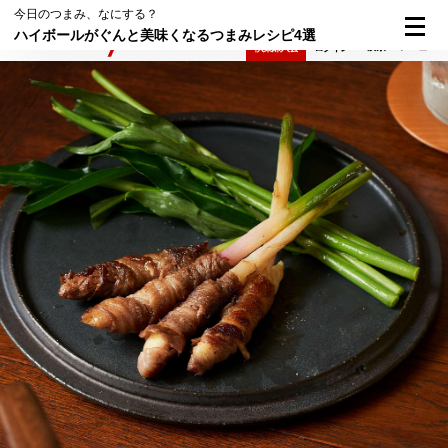
今日のつまみ、なにする？
ハイボールがぐんと美味くなるつまみレシピ4選
検索
メニュー
倶楽部入会
ログイン