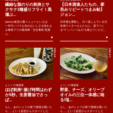
繊細な脂のりの刺身とサ
【日本酒達人たちの、家
クサク3種盛りフライ！黒
呑みリピートつまみ帖】
瀬ぶ...
ジョン...
dancyu食堂の夏メニューといえば、
日本酒を愛飲し、日々楽しんでいる日
一年中いつでも旬のおいしさを味わえ
本酒ライターさんたちに、家でつく
る養殖ブリの最高峰「完全養殖 黒瀬
る“テッパンつまみ”を教えていただ...
ぶ..
2026.8.4
2026.8.5
ようこそ!俺酒場
ようこそ!俺酒場
ほぼ刺身! 揚げ時間はわず
野菜、チーズ、オリーブ
か5秒。生姜醤油でさっ
オイルの三位一体感に唸
ぱ...
る!塩...
もし、あのシェフが家で酒場を開いた
もし、あのシェフが家で酒場を開いた
ら......という妄想からスタートした
ら......という妄想からスタートした