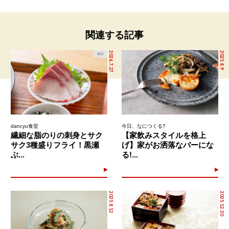
関連する記事
2026.7.27
2025.8.9
AD
dancyu食堂
今日、なにつくる?
繊細な脂のりの刺身とサク
【家飲みスタイルを格上
サク3種盛りフライ！黒瀬
げ】家がお洒落なバーにな
ぶ...
る!...
2025.8.12
2025.12.30