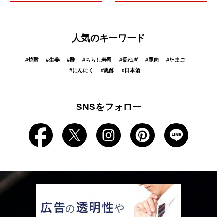
人気のキーワード
#
焼酎
#
生姜
#
酢
#
ちらし寿司
#
長ねぎ
#
豚肉
#
たまご
#
にんにく
#
黒酢
#
日本酒
SNSをフォロー