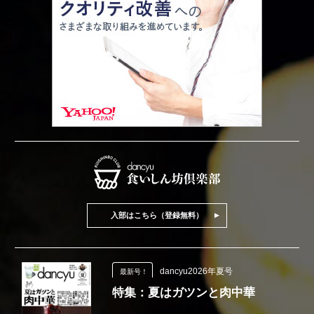
入部はこちら（登録無料）
dancyu2026年夏号
最新号！
特集：夏はガツンと肉中華