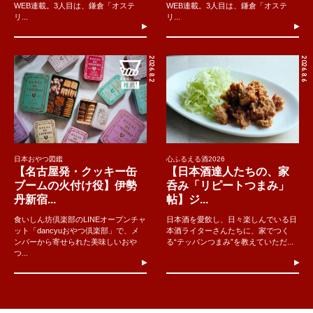
WEB連載。3人目は、鎌倉「オステ
WEB連載。3人目は、鎌倉「オステ
リ...
リ...
2026.8.2
2026.8.6
日本おやつ図鑑
心ふるえる酒2026
【名古屋発・クッキー缶
【日本酒達人たちの、家
ブームの火付け役】伊勢
呑み「リピートつまみ」
丹新宿...
帖】ジ...
食いしん坊倶楽部のLINEオープンチャ
日本酒を愛飲し、日々楽しんでいる日
ット「dancyuおやつ倶楽部」で、メ
本酒ライターさんたちに、家でつく
ンバーから寄せられた美味しいおや
る“テッパンつまみ”を教えていただ...
つ...