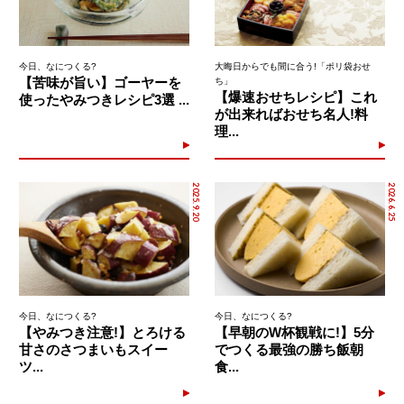
今日、なにつくる?
大晦日からでも間に合う!「ポリ袋おせ
【苦味が旨い】ゴーヤーを
ち」
【爆速おせちレシピ】これ
使ったやみつきレシピ3選 ...
が出来ればおせち名人!料
理...
2025.9.20
2026.6.25
今日、なにつくる?
今日、なにつくる?
【やみつき注意!】とろける
【早朝のW杯観戦に!】5分
甘さのさつまいもスイー
でつくる最強の勝ち飯朝
ツ...
食...