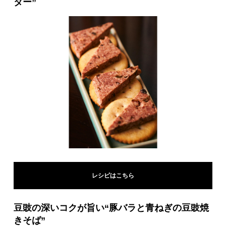
ター”
レシピはこちら
豆豉の深いコクが旨い“豚バラと青ねぎの豆豉焼
きそば”