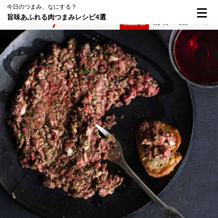
今日のつまみ、なにする？
旨味あふれる肉つまみレシピ4選
検索
メニュー
倶楽部入会
ログイン