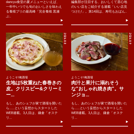
dancyu食堂の夏メニューといえば、
編集部が注目する、おいしくて居心地
一年中いつでも旬のおいしさを味わえ
のいい店をご紹介する連載「いい店見
る養殖ブリの最高峰「完全養殖 黒瀬
つけた!」。第14回は、寿司もおばん..
ぶ..
2026.8.8
2026.8.9
ようこそ!俺酒場
ようこそ!俺酒場
生地は5枚重ねた春巻きの
肉汁と果汁に溺れそう
皮。クリスピー&クリーミ
な"おしゃれ焼き肉"。サ
ー...
ンジョ...
もし、あのシェフが家で酒場を開いた
もし、あのシェフが家で酒場を開いた
ら......という妄想からスタートした
ら......という妄想からスタートした
WEB連載。3人目は、鎌倉「オステ
WEB連載。3人目は、鎌倉「オステ
リ...
リ...