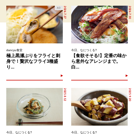
2026.7.27
2026.7.30
AD
dancyu食堂
今日、なにつくる?
極上黒瀬ぶりをフライと刺
【食欲そそる!】定番の味か
身で！贅沢なフライ3種盛
ら意外なアレンジまで。
り...
白...
2025.8.12
2025.9.20
今日、なにつくる?
今日、なにつくる?