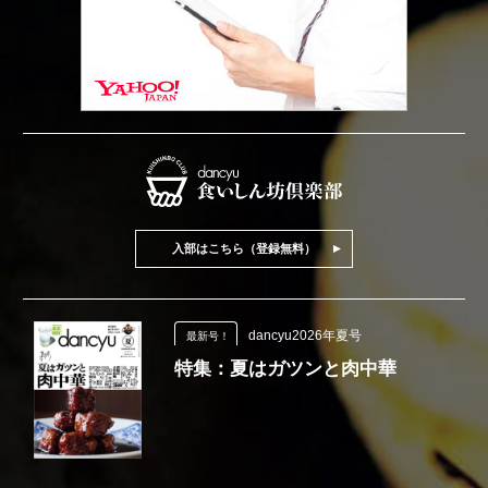
入部はこちら（登録無料）
dancyu2026年夏号
最新号！
特集：夏はガツンと肉中華