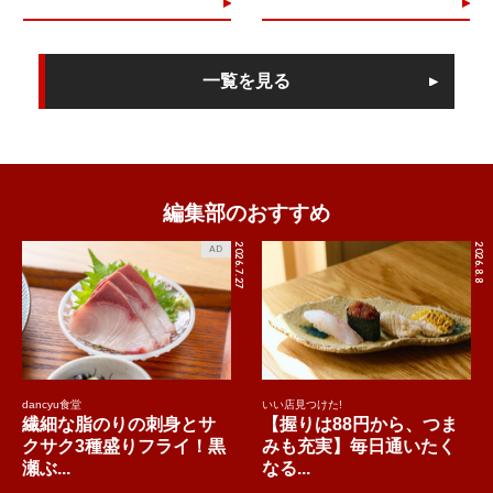
一覧を見る
編集部のおすすめ
2026.7.27
2026.8.8
AD
dancyu食堂
いい店見つけた!
繊細な脂のりの刺身とサ
【握りは88円から、つま
クサク3種盛りフライ！黒
みも充実】毎日通いたく
瀬ぶ...
なる...