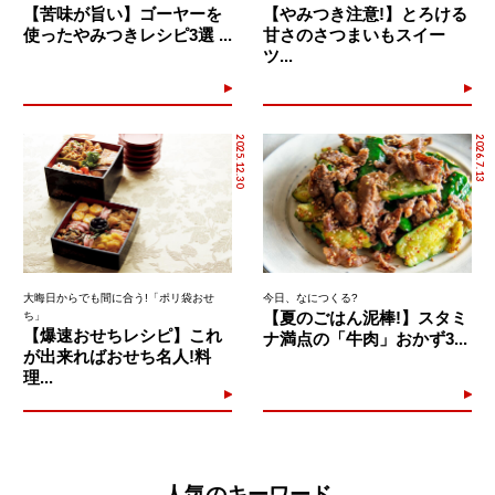
【苦味が旨い】ゴーヤーを
【やみつき注意!】とろける
使ったやみつきレシピ3選 ...
甘さのさつまいもスイー
ツ...
2025.12.30
2026.7.13
大晦日からでも間に合う!「ポリ袋おせ
今日、なにつくる?
【夏のごはん泥棒!】スタミ
ち」
【爆速おせちレシピ】これ
ナ満点の「牛肉」おかず3...
が出来ればおせち名人!料
理...
人気のキーワード