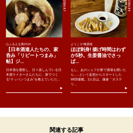
2026.8.7
2026.8.4
心ふるえる酒2026
ようこそ!俺酒場
【日本酒達人たちの、家
ほぼ刺身! 揚げ時間はわず
呑み「リピートつまみ」
か5秒。生姜醤油でさっ
帖】ジ...
ぱ...
日本酒を愛飲し、日々楽しんでいる日
もし、あのシェフが家で酒場を開いた
本酒ライターさんたちに、家でつく
ら......という妄想からスタートした
る“テッパンつまみ”を教えていただ...
WEB連載。3人目は、鎌倉「オステ
リ...
関連する記事