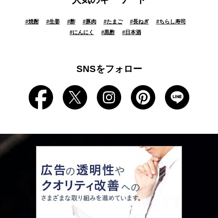
#
焼酎
#
生姜
#
酢
#
豚肉
#
たまご
#
長ねぎ
#
ちらし寿司
#
にんにく
#
黒酢
#
日本酒
SNSをフォロー