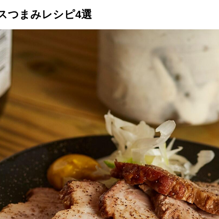
スつまみレシピ4選
トップ
プロが教えるレシピ
厳選！店探し
食のストーリー