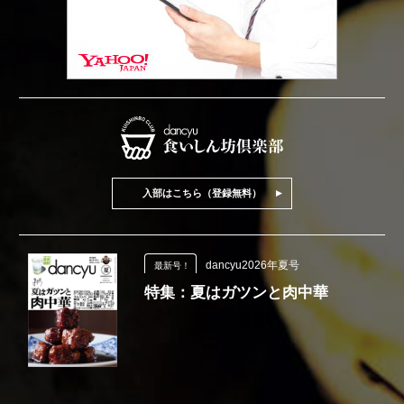
入部はこちら（登録無料）
dancyu2026年夏号
最新号！
特集：夏はガツンと肉中華