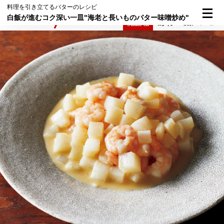
料理を引き立てるバターのレシピ
白飯が進むコク深い一皿"海老と長いものバター味噌炒め"
検索
メニュー
倶楽部入会
ログイン