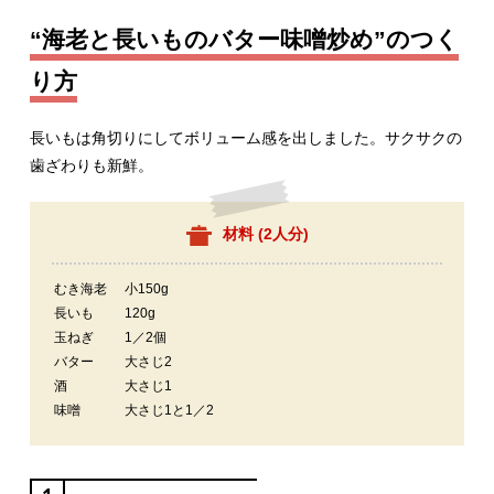
“海老と長いものバター味噌炒め”のつく
り方
長いもは角切りにしてボリューム感を出しました。サクサクの
歯ざわりも新鮮。
材料 (
2人分
)
むき海老
小150g
長いも
120g
玉ねぎ
1／2個
バター
大さじ2
酒
大さじ1
味噌
大さじ1と1／2