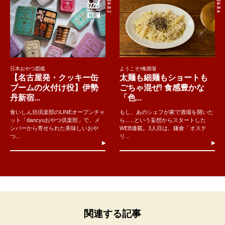
2026.8.2
2026.8.6
日本おやつ図鑑
ようこそ!俺酒場
【名古屋発・クッキー缶
太麺も細麺もショートも
ブームの火付け役】伊勢
ごちゃ混ぜ! 食感豊かな
丹新宿...
「色...
食いしん坊倶楽部のLINEオープンチャ
もし、あのシェフが家で酒場を開いた
ット「dancyuおやつ倶楽部」で、メ
ら......という妄想からスタートした
ンバーから寄せられた美味しいおや
WEB連載。3人目は、鎌倉「オステ
つ...
リ...
関連する記事