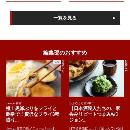
一覧を見る
編集部のおすすめ
2026.7.27
2026.8.5
AD
dancyu食堂
心ふるえる酒2026
極上黒瀬ぶりをフライと
【日本酒達人たちの、家
刺身で！贅沢なフライ3種
呑みリピートつまみ帖】
盛り...
ジョン...
dancyu食堂の夏メニューといえば、
日本酒を愛飲し、日々楽しんでいる日