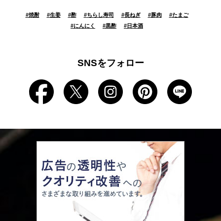
#
焼酎
#
生姜
#
酢
#
ちらし寿司
#
長ねぎ
#
豚肉
#
たまご
#
にんにく
#
黒酢
#
日本酒
SNSをフォロー