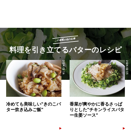
この連載の他の記事
料理を引き立てるバターのレシピ
2024.02.16
2024.02.15
冷めても美味しい"きのこバ
香菜が爽やかに香るさっぱ
ター炊き込みご飯"
りとした"チキンライスバタ
ー生姜ソース"