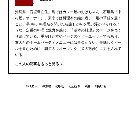
沖縄県・石垣島在住。島ではカレー屋のおばちゃん（石垣島「中
村屋」オーナー）、東京では料理本の編集者。二足の草鞋を履く
こと、早8年。料理名を聞いたら誰もが味を思い浮かべられるよ
うな、定番の料理に魅力を感じ、「基本の料理」のページをつく
り続けている。手がけた本やページのヘビーユーザーでもあり、
友人とのホームパーティメニューには事欠かない。美味しくビー
ルを飲むために、朝夕のウオーキング（犬の散歩）に力を入れて
いる。
この人の記事をもっと見る
#
バター
#
味噌
#
海老
#
玉ねぎ
#
酒
#
長いも