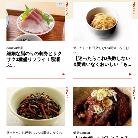
2026.7.27
2026.8.5
AD
dancyu食堂
迷ったらこれ!失敗しない&間違いなくお
繊細な脂のりの刺身とサク
いし...
【迷ったらこれ!失敗しない
サク3種盛りフライ！黒瀬
&間違いなくおいしい「も...
ぶ...
2026.6.10
2026.2.23
迷ったらこれ!失敗しない&間違いなくお
健康dancyu
いし...