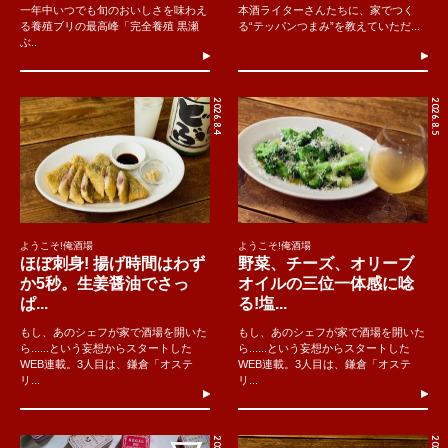
一年中いつでも旬のおいしさを味わえ
本酒ライターさんたちに、家でつく
る養殖ブリの最高峰「完全養殖 黒瀬
る“テッパンつまみ”を教えていただ...
ぶ..
2026.8.4
2026.8.5
ようこそ!俺酒場
ようこそ!俺酒場
ほぼ刺身! 揚げ時間はわず
野菜、チーズ、オリーブ
か5秒。生姜醤油でさっ
オイルの三位一体感に唸
ぱ...
る!塩...
もし、あのシェフが家で酒場を開いた
もし、あのシェフが家で酒場を開いた
ら......という妄想からスタートした
ら......という妄想からスタートした
WEB連載。3人目は、鎌倉「オステ
WEB連載。3人目は、鎌倉「オステ
リ...
リ...