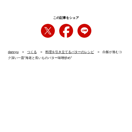
この記事をシェア
dancyu
つくる
料理を引き立てるバターのレシピ
白飯が進むコ
ク深い一皿"海老と長いものバター味噌炒め"